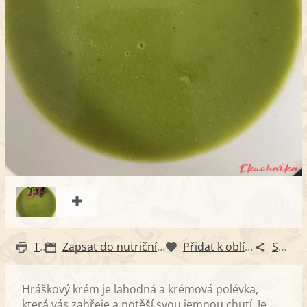
Tisk
Zapsat do nutričního diáře
Přidat k oblíbeným
Sdílet
Hráškový krém je lahodná a krémová polévka,
která vás zahřeje a potěší svou jemnou chutí. Je