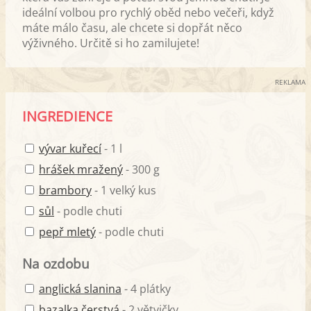
ideální volbou pro rychlý oběd nebo večeři, když
máte málo času, ale chcete si dopřát něco
výživného. Určitě si ho zamilujete!
REKLAMA
INGREDIENCE
vývar kuřecí
- 1 l
hrášek mražený
- 300 g
brambory
- 1 velký kus
sůl
- podle chuti
pepř mletý
- podle chuti
Na ozdobu
anglická slanina
- 4 plátky
bazalka čerstvá
- 2 větvičky