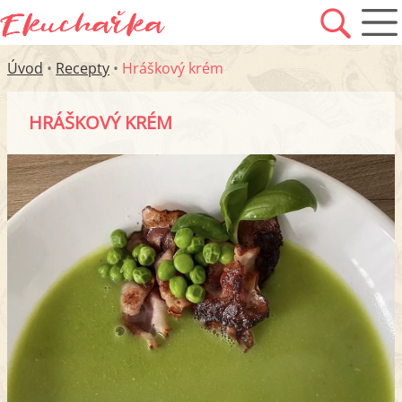
Úvod
•
Recepty
•
Hráškový krém
HRÁŠKOVÝ KRÉM