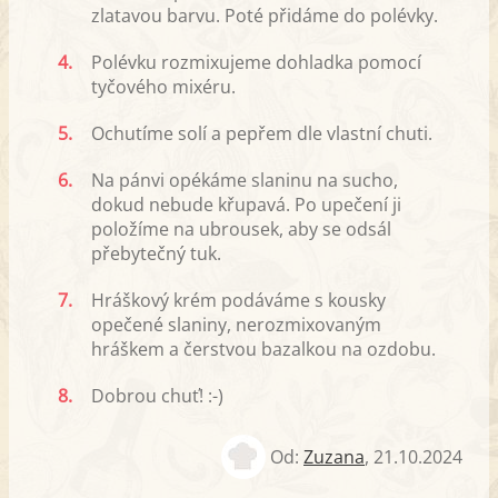
zlatavou barvu. Poté přidáme do polévky.
4.
Polévku rozmixujeme dohladka pomocí
tyčového mixéru.
5.
Ochutíme solí a pepřem dle vlastní chuti.
6.
Na pánvi opékáme slaninu na sucho,
dokud nebude křupavá. Po upečení ji
položíme na ubrousek, aby se odsál
přebytečný tuk.
7.
Hráškový krém podáváme s kousky
opečené slaniny, nerozmixovaným
hráškem a čerstvou bazalkou na ozdobu.
8.
Dobrou chuť! :-)
Od:
Zuzana
,
21.10.2024