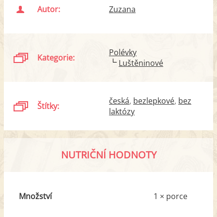
Autor:
Zuzana
Polévky
Kategorie:
Luštěninové
česká
bezlepkové
bez
Štítky:
laktózy
NUTRIČNÍ HODNOTY
Množství
1 × porce