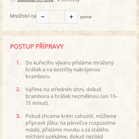
Množství na
−
+
porce
POSTUP PŘÍPRAVY
1.
Do kuřecího vývaru přidáme mražený
hrášek a na kostičky nakrájenou
bramboru.
2.
Vaříme na středním ohni, dokud
brambora a hrášek nezměknou (asi 10–
15 minut).
3.
Pokud chceme krém zahustit, můžeme
připravit jíšku: na pánvičce rozpustíme
máslo, přidáme mouku a za stálého
míchání opékáme, dokud nezíská