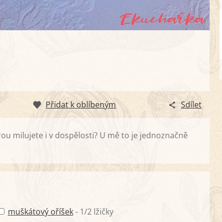
Přidat k oblíbeným
Sdílet
erou milujete i v dospělosti? U mě to je jednoznačně
muškátový oříšek
- 1/2 lžičky