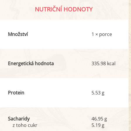
NUTRIČNÍ HODNOTY
Množství
1 × porce
Energetická hodnota
335.98 kcal
Protein
5.53 g
Sacharidy
46.95 g
z toho cukr
5.19 g