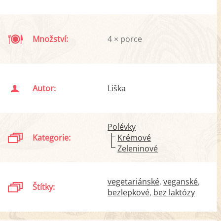
Množství:
4 × porce
Autor:
Liška
Polévky
Kategorie:
Krémové
Zeleninové
vegetariánské
veganské
Štítky:
bezlepkové
bez laktózy