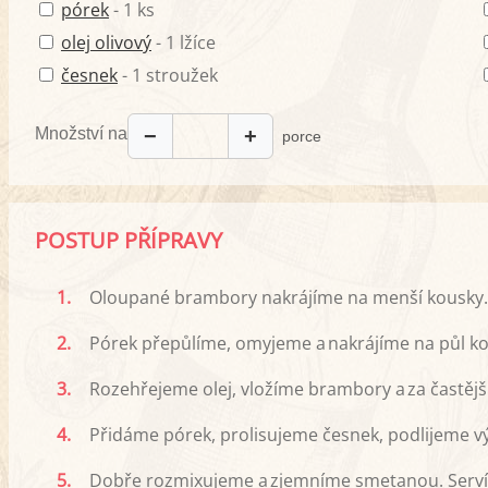
pórek
- 1 ks
olej olivový
- 1 lžíce
česnek
- 1 stroužek
Množství na
−
+
porce
POSTUP PŘÍPRAVY
1.
Oloupané brambory nakrájíme na menší kousky.
2.
Pórek přepůlíme, omyjeme a nakrájíme na půl ko
3.
Rozehřejeme olej, vložíme brambory a za častěj
4.
Přidáme pórek, prolisujeme česnek, podlijeme v
5.
Dobře rozmixujeme a zjemníme smetanou. Serv