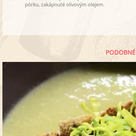
pórku, zakápnuté olivovým olejem.
PODOBNÉ 