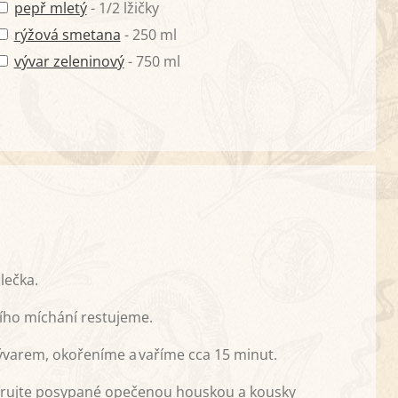
pepř mletý
- 1/2 lžičky
rýžová smetana
- 250 ml
vývar zeleninový
- 750 ml
lečka.
šího míchání restujeme.
ývarem, okořeníme a vaříme cca 15 minut.
írujte posypané opečenou houskou a kousky