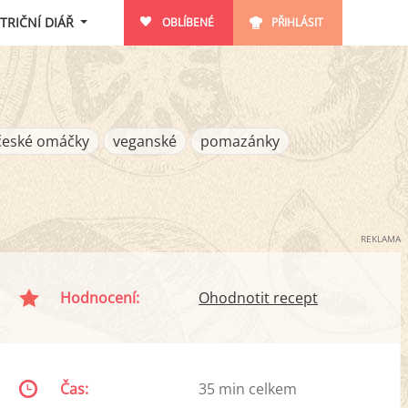
TRIČNÍ DIÁŘ
OBLÍBENÉ
PŘIHLÁSIT
české omáčky
veganské
pomazánky
REKLAMA
Hodnocení:
Ohodnotit recept
Čas:
35 min celkem