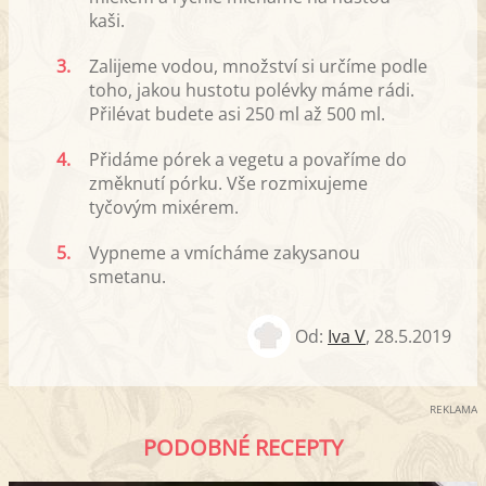
kaši.
3.
Zalijeme vodou, množství si určíme podle
toho, jakou hustotu polévky máme rádi.
Přilévat budete asi 250 ml až 500 ml.
4.
Přidáme pórek a vegetu a povaříme do
změknutí pórku. Vše rozmixujeme
tyčovým mixérem.
5.
Vypneme a vmícháme zakysanou
smetanu.
Od:
Iva V
,
28.5.2019
REKLAMA
PODOBNÉ RECEPTY