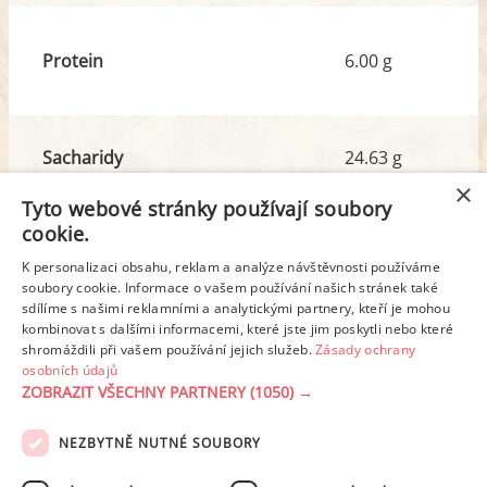
Protein
6.00 g
Sacharidy
24.63 g
z toho cukr
9.53 g
×
Tyto webové stránky používají soubory
cookie.
Tuk
29.94 g
K personalizaci obsahu, reklam a analýze návštěvnosti používáme
z toho nas. mastné kyseliny
9.51 g
soubory cookie. Informace o vašem používání našich stránek také
sdílíme s našimi reklamními a analytickými partnery, kteří je mohou
kombinovat s dalšími informacemi, které jste jim poskytli nebo které
shromáždili při vašem používání jejich služeb.
Zásady ochrany
Detailní rozpis
osobních údajů
ZOBRAZIT VŠECHNY PARTNERY
(1050) →
REKLAMA
NEZBYTNĚ NUTNÉ SOUBORY