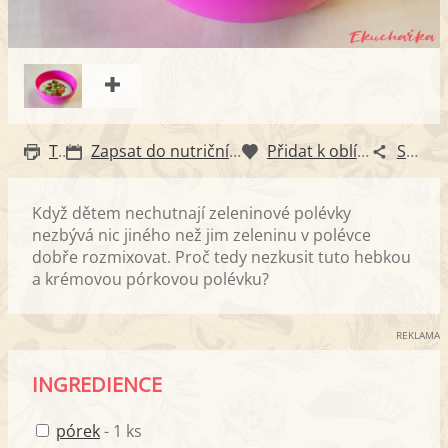
Tisk
Zapsat do nutričního diáře
Přidat k oblíbeným
Sdílet
Když dětem nechutnají zeleninové polévky
nezbývá nic jiného než jim zeleninu v polévce
dobře rozmixovat. Proč tedy nezkusit tuto hebkou
a krémovou pórkovou polévku?
REKLAMA
INGREDIENCE
pórek
- 1 ks