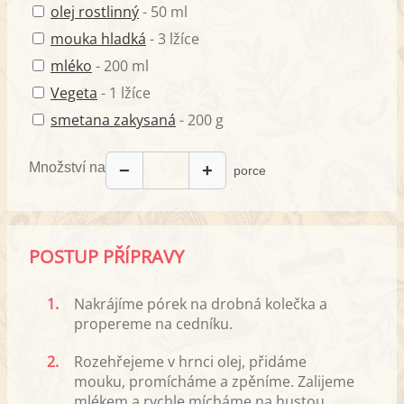
olej rostlinný
- 50 ml
mouka hladká
- 3 lžíce
mléko
- 200 ml
Vegeta
- 1 lžíce
smetana zakysaná
- 200 g
Množství na
−
+
porce
POSTUP PŘÍPRAVY
1.
Nakrájíme pórek na drobná kolečka a
propereme na cedníku.
2.
Rozehřejeme v hrnci olej, přidáme
mouku, promícháme a zpěníme. Zalijeme
mlékem a rychle mícháme na hustou