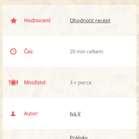
Hodnocení:
Ohodnotit recept
Čas:
20 min celkem
Množství:
3 × porce
Autor:
Iva V
Polévky