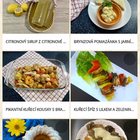
CITRONOVÝ SIRUP Z CITRONOVÉ ŠŤÁVY
BRYNZOVÁ POMAZÁNKA S JARNÍ CIBULKOU
PIKANTNÍ KUŘECÍ KOUSKY S BRAMBOREM Z JEDNOHO PEKÁČE
KUŘECÍ ŠPÍZ S LILKEM A ZELENINOU