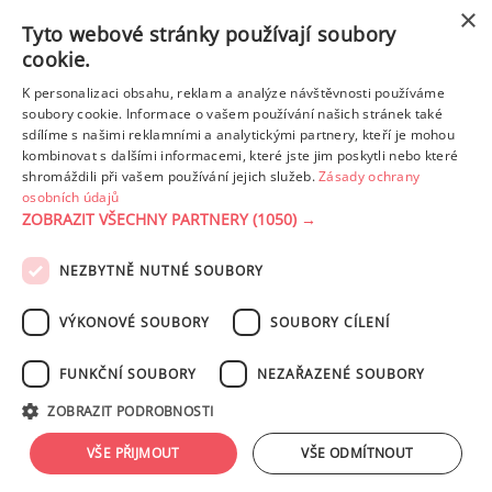
×
Tyto webové stránky používají soubory
cookie.
K personalizaci obsahu, reklam a analýze návštěvnosti používáme
soubory cookie. Informace o vašem používání našich stránek také
sdílíme s našimi reklamními a analytickými partnery, kteří je mohou
PERNÍKOVÁ BÁBOVKA S JABLKY A TVAROHEM
kombinovat s dalšími informacemi, které jste jim poskytli nebo které
shromáždili při vašem používání jejich služeb.
Zásady ochrany
osobních údajů
Vyhledat všechny recepty od uživatele
ZOBRAZIT VŠECHNY PARTNERY
(1050) →
NEZBYTNĚ NUTNÉ SOUBORY
PODMÍNKY UŽITÍ
ZÁSADY OCHRANY OSOBNÍCH ÚDAJŮ
KONTAKT
VÝKONOVÉ SOUBORY
SOUBORY CÍLENÍ
NASTAVENÍ COOKIES
FUNKČNÍ SOUBORY
NEZAŘAZENÉ SOUBORY
© 2003-2026 ekucharka.cz
, ISSN 2694-6866, jakékoli veřejné šíření obsahu
ZOBRAZIT PODROBNOSTI
tohoto serveru je bez písemného souhlasu provozovatele zakázáno.
Design: Eva Roverová
VŠE PŘIJMOUT
VŠE ODMÍTNOUT