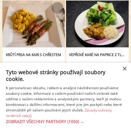
KRŮTÍ PRSA NA KARI S CHŘESTEM
VEPŘOVÉ KARÉ NA PAPRICE Z TLAKOVÉHO HRNCE
×
Tyto webové stránky používají soubory
cookie.
K personalizaci obsahu, reklam a analýze návštěvnosti používáme
soubory cookie. Informace o vašem používání našich stránek také
sdílíme s našimi reklamními a analytickými partnery, kteří je mohou
kombinovat s dalšími informacemi, které jste jim poskytli nebo které
shromáždili při vašem používání jejich služeb.
Zásady ochrany
osobních údajů
HRACHOVÁ POLÉVKA S UZENÝM MASEM
HOVĚZÍ GULÁŠ PRO RODINNOU OSLAVU
ZOBRAZIT VŠECHNY PARTNERY
(1050) →