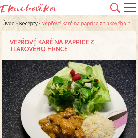
Úvod
•
Recepty
•
Vepřové karé na paprice z tlakového hrnce
VEPŘOVÉ KARÉ NA PAPRICE Z
TLAKOVÉHO HRNCE