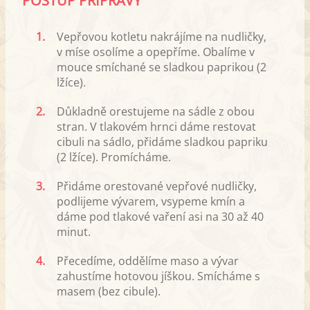
POSTUP PŘÍPRAVY
1.
Vepřovou kotletu nakrájíme na nudličky,
v míse osolíme a opepříme. Obalíme v
mouce smíchané se sladkou paprikou (2
lžíce).
2.
Důkladně orestujeme na sádle z obou
stran. V tlakovém hrnci dáme restovat
cibuli na sádlo, přidáme sladkou papriku
(2 lžíce). Promícháme.
3.
Přidáme orestované vepřové nudličky,
podlijeme vývarem, vsypeme kmín a
dáme pod tlakové vaření asi na 30 až 40
minut.
4.
Přecedíme, oddělíme maso a vývar
zahustíme hotovou jíškou. Smícháme s
masem (bez cibule).