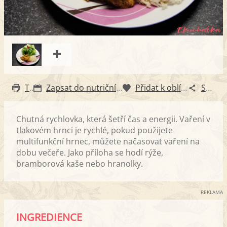
Tisk
Zapsat do nutričního diáře
Přidat k oblíbeným
Sdílet
Chutná rychlovka, která šetří čas a energii. Vaření v
tlakovém hrnci je rychlé, pokud použijete
multifunkční hrnec, můžete načasovat vaření na
dobu večeře. Jako příloha se hodí rýže,
bramborová kaše nebo hranolky.
REKLAMA
INGREDIENCE