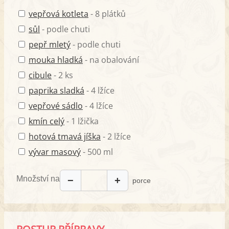
vepřová kotleta
- 8 plátků
sůl
- podle chuti
pepř mletý
- podle chuti
mouka hladká
- na obalování
cibule
- 2 ks
paprika sladká
- 4 lžíce
vepřové sádlo
- 4 lžíce
kmín celý
- 1 lžička
hotová tmavá jíška
- 2 lžíce
vývar masový
- 500 ml
Množství na
−
+
porce