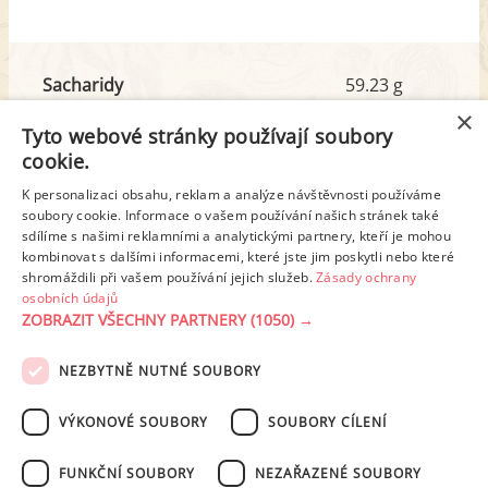
Sacharidy
59.23 g
z toho cukr
5.61 g
×
Tyto webové stránky používají soubory
cookie.
Tuk
15.81 g
K personalizaci obsahu, reklam a analýze návštěvnosti používáme
z toho nas. mastné kyseliny
4.82 g
soubory cookie. Informace o vašem používání našich stránek také
sdílíme s našimi reklamními a analytickými partnery, kteří je mohou
kombinovat s dalšími informacemi, které jste jim poskytli nebo které
shromáždili při vašem používání jejich služeb.
Zásady ochrany
Detailní rozpis
osobních údajů
ZOBRAZIT VŠECHNY PARTNERY
(1050) →
REKLAMA
NEZBYTNĚ NUTNÉ SOUBORY
PODMÍNKY UŽITÍ
ZÁSADY OCHRANY OSOBNÍCH ÚDAJŮ
KONTAKT
VÝKONOVÉ SOUBORY
SOUBORY CÍLENÍ
NASTAVENÍ COOKIES
FUNKČNÍ SOUBORY
NEZAŘAZENÉ SOUBORY