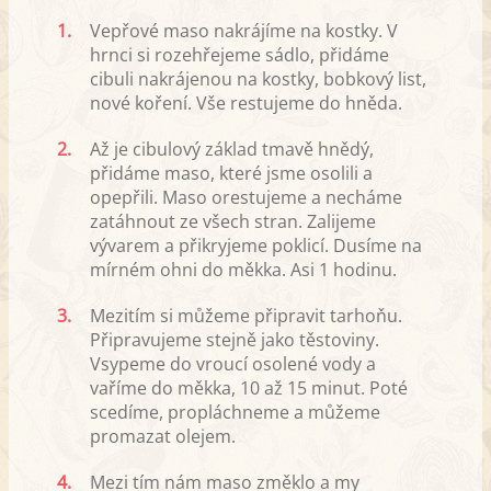
1.
Vepřové maso nakrájíme na kostky. V
hrnci si rozehřejeme sádlo, přidáme
cibuli nakrájenou na kostky, bobkový list,
nové koření. Vše restujeme do hněda.
2.
Až je cibulový základ tmavě hnědý,
přidáme maso, které jsme osolili a
opepřili. Maso orestujeme a necháme
zatáhnout ze všech stran. Zalijeme
vývarem a přikryjeme poklicí. Dusíme na
mírném ohni do měkka. Asi 1 hodinu.
3.
Mezitím si můžeme připravit tarhoňu.
Připravujeme stejně jako těstoviny.
Vsypeme do vroucí osolené vody a
vaříme do měkka, 10 až 15 minut. Poté
scedíme, propláchneme a můžeme
promazat olejem.
4.
Mezi tím nám maso změklo a my