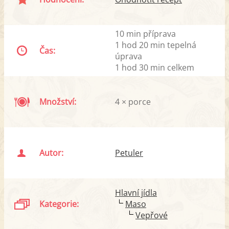
10 min příprava
1 hod 20 min tepelná
Čas:
úprava
1 hod 30 min celkem
Množství:
4 × porce
Autor:
Petuler
Hlavní jídla
Kategorie:
Maso
Vepřové