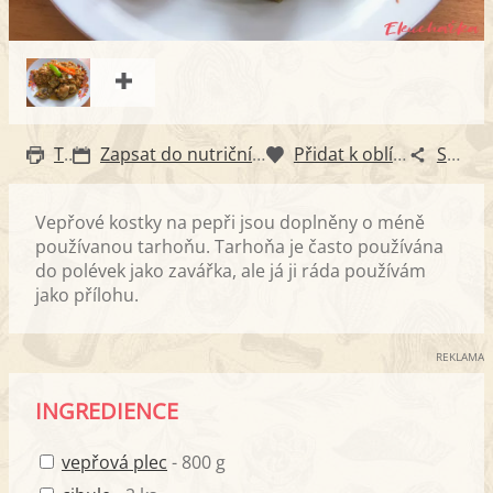
Tisk
Zapsat do nutričního diáře
Přidat k oblíbeným
Sdílet
Vepřové kostky na pepři jsou doplněny o méně
používanou tarhoňu. Tarhoňa je často používána
do polévek jako zavářka, ale já ji ráda používám
jako přílohu.
REKLAMA
INGREDIENCE
vepřová plec
- 800 g