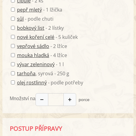
cibule
- 2 ks
pepř mletý
- 1 lžička
sůl
- podle chuti
bobkový list
- 2 lístky
nové koření celé
- 5 kuliček
vepřové sádlo
- 2 lžíce
mouka hladká
- 4 lžíce
vývar zeleninový
- 1 l
tarhoňa
, syrová - 250 g
olej rostlinný
- podle potřeby
Množství na
−
+
porce
POSTUP PŘÍPRAVY