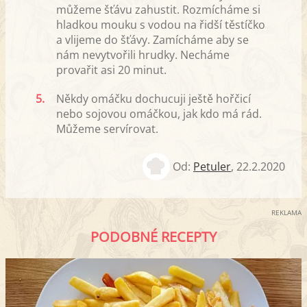
můžeme šťávu zahustit. Rozmícháme si
hladkou mouku s vodou na řidší těstíčko
a vlijeme do šťávy. Zamícháme aby se
nám nevytvořili hrudky. Necháme
provařit asi 20 minut.
5.
Někdy omáčku dochucuji ještě hořčicí
nebo sojovou omáčkou, jak kdo má rád.
Můžeme servírovat.
Od:
Petuler
,
22.2.2020
REKLAMA
PODOBNÉ RECEPTY