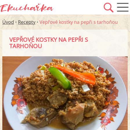
Úvod
•
Recepty
•
Vepřové kostky na pepři s tarhoňou
VEPŘOVÉ KOSTKY NA PEPŘI S
TARHOŇOU