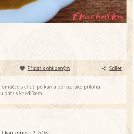
Přidat k oblíbeným
Sdílet
máčce s chutí po kari a pórku. Jako přílohu
 dát i s knedlíkem.
kari koření
- 2 lžičky