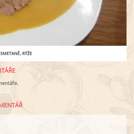
 SMETANĚ, RÝŽE
TÁŘE
mentáře.
MENTÁŘ