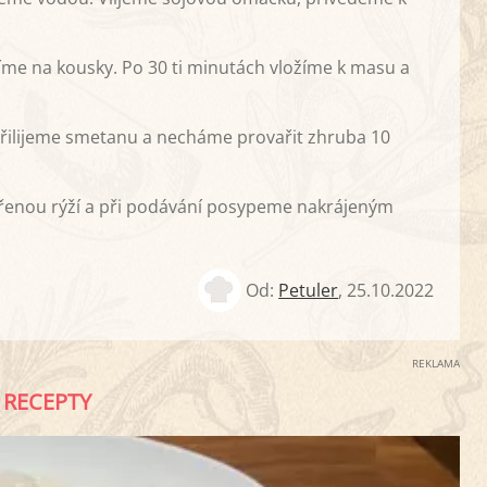
íme na kousky. Po 30 ti minutách vložíme k masu a
Přilijeme smetanu a necháme provařit zhruba 10
řenou rýží a při podávání posypeme nakrájeným
Od:
Petuler
,
25.10.2022
REKLAMA
RECEPTY