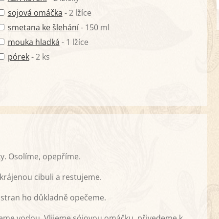
sojová omáčka
- 2 lžíce
smetana ke šlehání
- 150 ml
mouka hladká
- 1 lžíce
pórek
- 2 ks
y. Osolíme, opepříme.
krájenou cibuli a restujeme.
 stran ho důkladně opečeme.
ijeme vodou. Vlijeme sójovou omáčku, přivedeme k