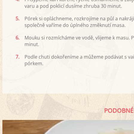
varu a pod poklicí dusíme zhruba 30 minut.
5.
Pórek si opláchneme, rozkrojíme na půl a nakráj
společně vaříme do úplného změknutí masa.
6.
Mouku si rozmícháme ve vodě, vlijeme k masu. 
minut.
7.
Podle chuti dokořeníme a můžeme podávat s va
pórkem.
PODOBNÉ 