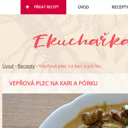
ÚVOD
RECEPT
PŘIDAT RECEPT
Úvod
•
Recepty
•
Vepřová plec na kari a pórku
VEPŘOVÁ PLEC NA KARI A PÓRKU