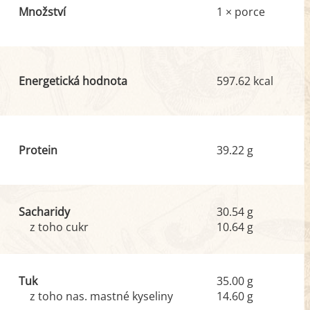
Množství
1 × porce
Energetická hodnota
597.62 kcal
Protein
39.22 g
Sacharidy
30.54 g
z toho cukr
10.64 g
Tuk
35.00 g
z toho nas. mastné kyseliny
14.60 g