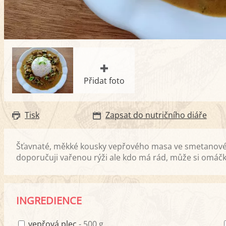
Přidat foto
Tisk
Zapsat do nutričního diáře
Šťavnaté, měkké kousky vepřového masa ve smetanové o
doporučuji vařenou rýži ale kdo má rád, může si omáčku
INGREDIENCE
vepřová plec
- 500 g