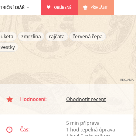
TRIČNÍ DIÁŘ
OBLÍBENÉ
PŘIHLÁSIT
cuketa
zmrzlina
rajčata
červená řepa
švestky
REKLAMA
Hodnocení:
Ohodnotit recept
5 min příprava
Čas:
1 hod tepelná úprava