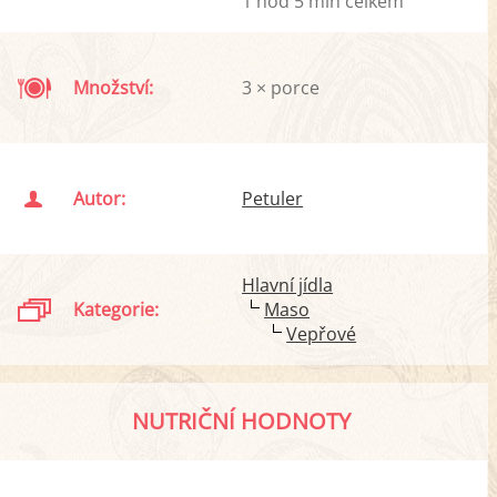
1 hod 5 min celkem
Množství:
3 × porce
Autor:
Petuler
Hlavní jídla
Kategorie:
Maso
Vepřové
NUTRIČNÍ HODNOTY