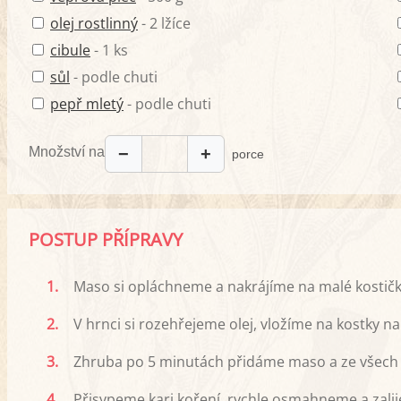
olej rostlinný
- 2 lžíce
cibule
- 1 ks
sůl
- podle chuti
pepř mletý
- podle chuti
Množství na
−
+
porce
POSTUP PŘÍPRAVY
1.
Maso si opláchneme a nakrájíme na malé kostičk
2.
V hrnci si rozehřejeme olej, vložíme na kostky na
3.
Zhruba po 5 minutách přidáme maso a ze všech
4.
Přisypeme kari koření, rychle osmahneme a zal