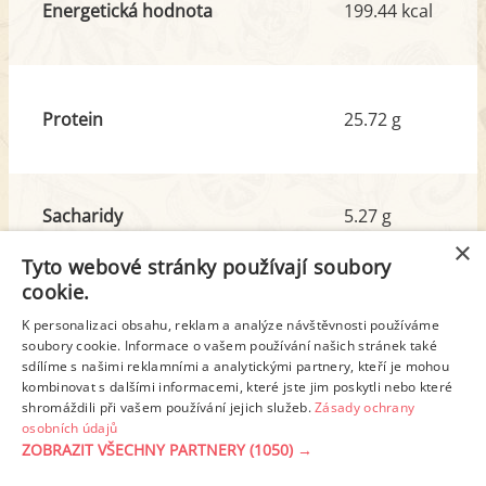
Energetická hodnota
199.44 kcal
Protein
25.72 g
Sacharidy
5.27 g
z toho cukr
1.21 g
×
Tyto webové stránky používají soubory
cookie.
Tuk
8.31 g
K personalizaci obsahu, reklam a analýze návštěvnosti používáme
soubory cookie. Informace o vašem používání našich stránek také
z toho nas. mastné kyseliny
3.14 g
sdílíme s našimi reklamními a analytickými partnery, kteří je mohou
kombinovat s dalšími informacemi, které jste jim poskytli nebo které
shromáždili při vašem používání jejich služeb.
Zásady ochrany
Detailní rozpis
osobních údajů
ZOBRAZIT VŠECHNY PARTNERY
(1050) →
REKLAMA