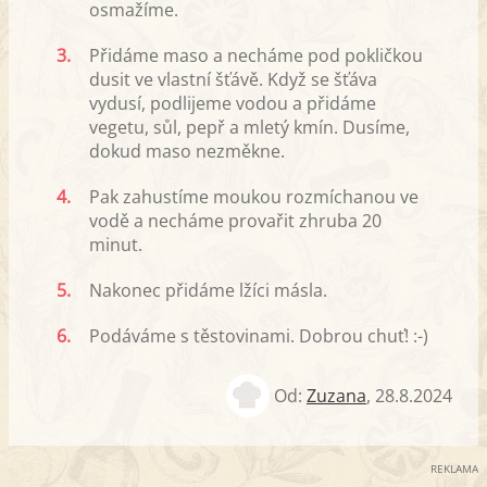
osmažíme.
3.
Přidáme maso a necháme pod pokličkou
dusit ve vlastní šťávě. Když se šťáva
vydusí, podlijeme vodou a přidáme
vegetu, sůl, pepř a mletý kmín. Dusíme,
dokud maso nezměkne.
4.
Pak zahustíme moukou rozmíchanou ve
vodě a necháme provařit zhruba 20
minut.
5.
Nakonec přidáme lžíci másla.
6.
Podáváme s těstovinami. Dobrou chuť! :-)
Od:
Zuzana
,
28.8.2024
REKLAMA