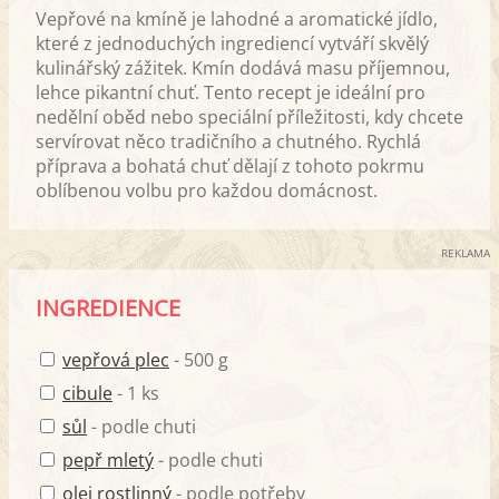
Vepřové na kmíně je lahodné a aromatické jídlo,
které z jednoduchých ingrediencí vytváří skvělý
kulinářský zážitek. Kmín dodává masu příjemnou,
lehce pikantní chuť. Tento recept je ideální pro
nedělní oběd nebo speciální příležitosti, kdy chcete
servírovat něco tradičního a chutného. Rychlá
příprava a bohatá chuť dělají z tohoto pokrmu
oblíbenou volbu pro každou domácnost.
REKLAMA
INGREDIENCE
vepřová plec
- 500 g
cibule
- 1 ks
sůl
- podle chuti
pepř mletý
- podle chuti
olej rostlinný
- podle potřeby