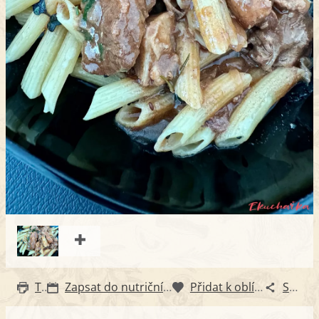
Tisk
Zapsat do nutričního diáře
Přidat k oblíbeným
Sdílet