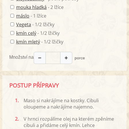
mouka hladká
- 2 lžíce
máslo
- 1 lžíce
Vegeta
- 1/2 lžičky
kmín celý
- 1/2 lžičky
kmín mletý
- 1/2 lžičky
Množství na
−
+
porce
POSTUP PŘÍPRAVY
1.
Maso si nakrájíme na kostky. Cibuli
oloupeme a nakrájíme najemno.
2.
V hrnci rozpálíme olej na kterém zpěníme
cibuli a přidáme celý kmín. Lehce