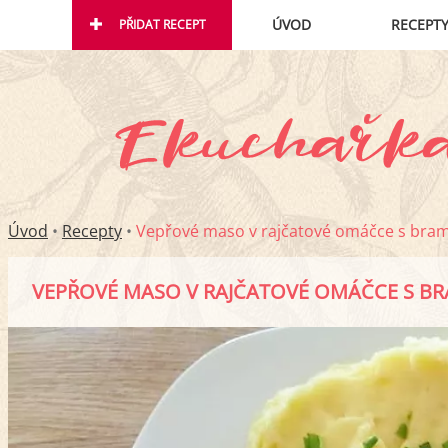
ÚVOD
RECEPT
PŘIDAT RECEPT
Úvod
•
Recepty
•
Vepřové maso v rajčatové omáčce s bra
VEPŘOVÉ MASO V RAJČATOVÉ OMÁČCE S B