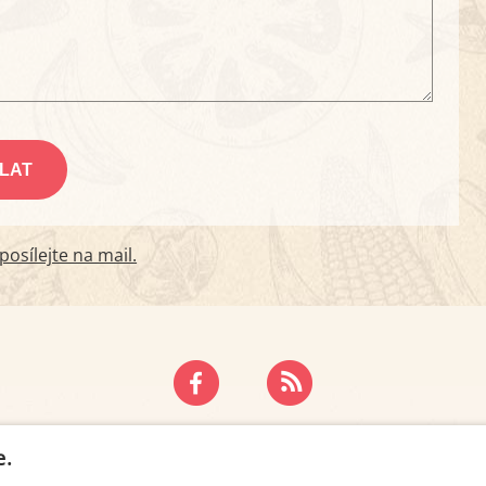
osílejte na mail.
ZÁSADY OCHRANY OSOBNÍCH ÚDAJŮ
KONTAKT
e.