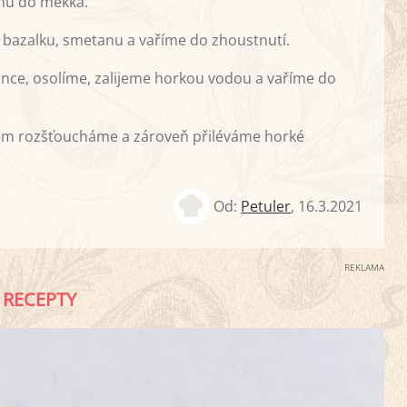
nu do měkka.
, bazalku, smetanu a vaříme do zhoustnutí.
nce, osolíme, zalijeme horkou vodou a vaříme do
lem rozšťoucháme a zároveň přiléváme horké
Od:
Petuler
,
16.3.2021
REKLAMA
RECEPTY