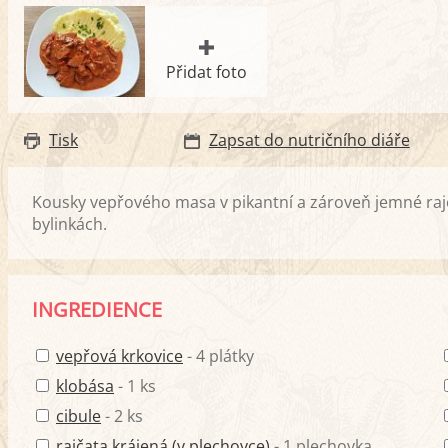
Přidat foto
Tisk
Zapsat do nutričního diáře
Kousky vepřového masa v pikantní a zároveň jemné ra
bylinkách.
INGREDIENCE
vepřová krkovice
- 4 plátky
klobása
- 1 ks
cibule
- 2 ks
rajčata krájená (v plechovce)
- 1 plechovka