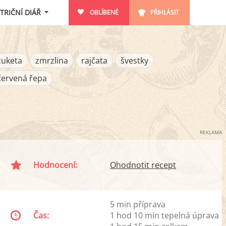
TRIČNÍ DIÁŘ
OBLÍBENÉ
PŘIHLÁSIT
cuketa
zmrzlina
rajčata
švestky
červená řepa
REKLAMA
Hodnocení:
Ohodnotit recept
5 min příprava
Čas:
1 hod 10 min tepelná úprava