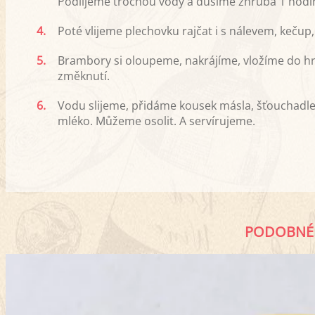
Podlijeme trochou vody a dusíme zhruba 1 hodi
4.
Poté vlijeme plechovku rajčat i s nálevem, kečup
5.
Brambory si oloupeme, nakrájíme, vložíme do hr
změknutí.
6.
Vodu slijeme, přidáme kousek másla, šťouchad
mléko. Můžeme osolit. A servírujeme.
PODOBNÉ 