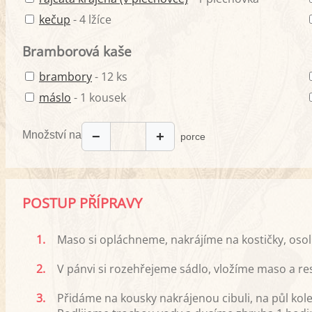
kečup
- 4 lžíce
Bramborová kaše
brambory
- 12 ks
máslo
- 1 kousek
Množství na
−
+
porce
POSTUP PŘÍPRAVY
1.
Maso si opláchneme, nakrájíme na kostičky, oso
2.
V pánvi si rozehřejeme sádlo, vložíme maso a re
3.
Přidáme na kousky nakrájenou cibuli, na půl kole