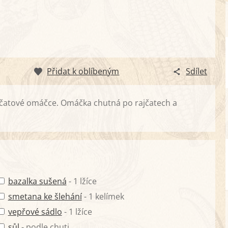
Přidat k oblíbeným
Sdílet
jčatové omáčce. Omáčka chutná po rajčatech a
bazalka sušená
- 1 lžíce
smetana ke šlehání
- 1 kelímek
vepřové sádlo
- 1 lžíce
sůl
- podle chuti