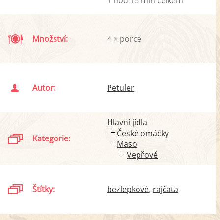
1 hod 15 min celkem
Množství:
4 × porce
Autor:
Petuler
Hlavní jídla
České omáčky
Kategorie:
Maso
Vepřové
Štítky:
bezlepkové
rajčata