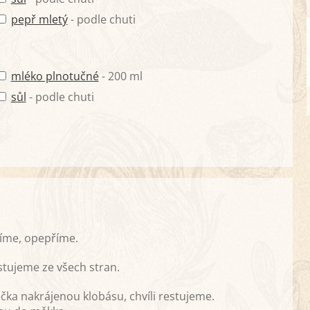
pepř mletý
- podle chuti
mléko plnotučné
- 200 ml
sůl
- podle chuti
líme, opepříme.
stujeme ze všech stran.
čka nakrájenou klobásu, chvíli restujeme.