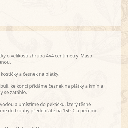
ky o velikosti zhruba 4×4 centimetry. Maso
anou.
kostičky a česnek na plátky.
buli, ke konci přidáme česnek na plátky a kmín a
y se zatáhlo.
í vodou a umístíme do pekáčku, který těsně
tíme do trouby předehřáté na 150°C a pečeme