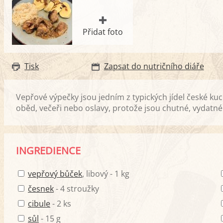
Přidat foto
Tisk
Zapsat do nutričního diáře
Vepřové výpečky jsou jedním z typických jídel české 
oběd, večeři nebo oslavy, protože jsou chutné, vydatn
INGREDIENCE
vepřový bůček
, libový - 1 kg
česnek
- 4 stroužky
cibule
- 2 ks
sůl
- 15 g