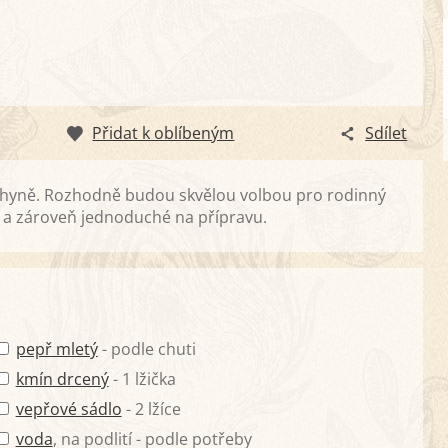
Přidat k oblíbeným
Sdílet
kuchyně. Rozhodně budou skvělou volbou pro rodinný
é a zároveň jednoduché na přípravu.
pepř mletý
- podle chuti
kmín drcený
- 1 lžička
vepřové sádlo
- 2 lžíce
voda
, na podlití - podle potřeby