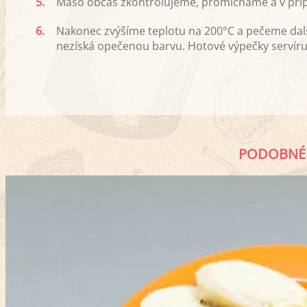
5.
Maso občas zkontrolujeme, promícháme a v pří
6.
Nakonec zvýšíme teplotu na 200°C a pečeme dal
nezíská opečenou barvu. Hotové výpečky servíruj
PODOBNÉ 