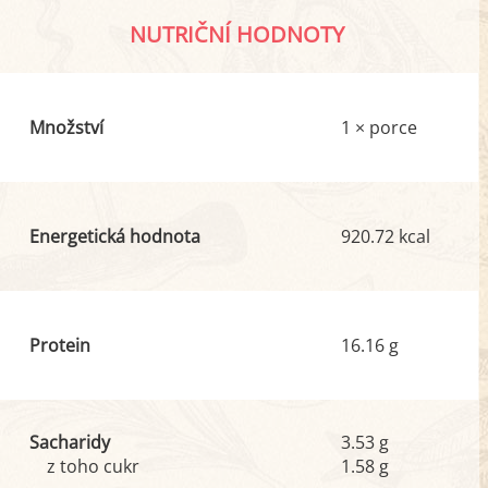
NUTRIČNÍ HODNOTY
Množství
1 × porce
Energetická hodnota
920.72 kcal
Protein
16.16 g
Sacharidy
3.53 g
z toho cukr
1.58 g