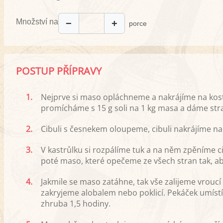
Množství na
−
+
porce
POSTUP PŘÍPRAVY
1.
Nejprve si maso opláchneme a nakrájíme na kost
promícháme s 15 g soli na 1 kg masa a dáme str
2.
Cibuli s česnekem oloupeme, cibuli nakrájíme na 
3.
V kastrůlku si rozpálíme tuk a na něm zpěníme ci
poté maso, které opečeme ze všech stran tak, ab
4.
Jakmile se maso zatáhne, tak vše zalijeme vrouc
zakryjeme alobalem nebo poklicí. Pekáček umís
zhruba 1,5 hodiny.