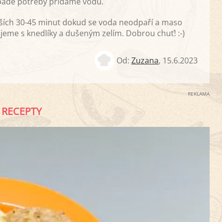
padě potřeby přidáme vodu.
ších 30-45 minut dokud se voda neodpaří a maso
eme s knedlíky a dušeným zelím. Dobrou chuť! :-)
Od:
Zuzana
,
15.6.2023
REKLAMA
RECEPTY