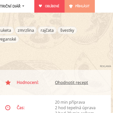
TRIČNÍ DIÁŘ
OBLÍBENÉ
PŘIHLÁSIT
cuketa
zmrzlina
rajčata
švestky
veganské
REKLAMA
Hodnocení:
Ohodnotit recept
20 min příprava
Čas:
2 hod tepelná úprava