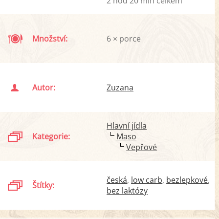
2 hod 20 min celkem
Množství:
6 × porce
Autor:
Zuzana
Hlavní jídla
Kategorie:
Maso
Vepřové
česká
low carb
bezlepkové
Štítky:
bez laktózy