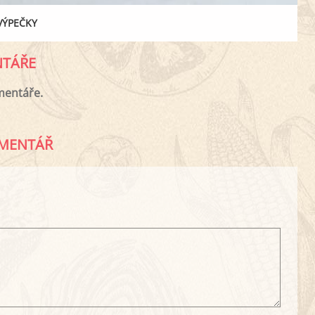
VÝPEČKY
TÁŘE
mentáře.
MENTÁŘ