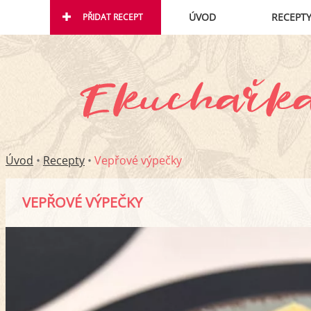
ÚVOD
RECEPT
PŘIDAT RECEPT
Úvod
•
Recepty
•
Vepřové výpečky
VEPŘOVÉ VÝPEČKY