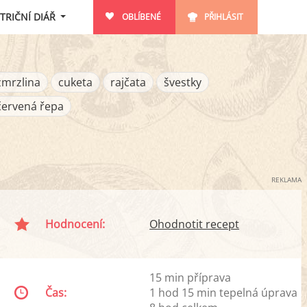
TRIČNÍ DIÁŘ
OBLÍBENÉ
PŘIHLÁSIT
zmrzlina
cuketa
rajčata
švestky
červená řepa
REKLAMA
Hodnocení:
Ohodnotit recept
15 min příprava
Čas:
1 hod 15 min tepelná úprava