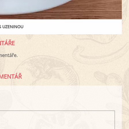
S UZENINOU
TÁŘE
mentáře.
MENTÁŘ