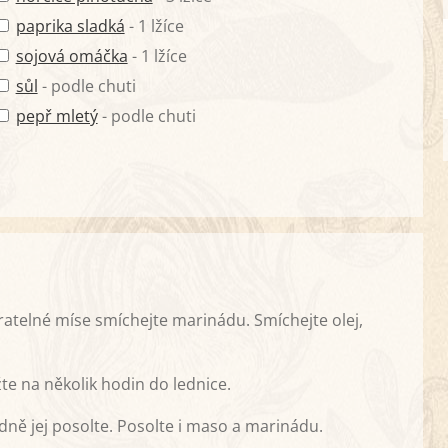
paprika sladká
- 1 lžíce
sojová omáčka
- 1 lžíce
sůl
- podle chuti
pepř mletý
- podle chuti
ratelné míse smíchejte marinádu. Smíchejte olej,
te na několik hodin do lednice.
kladně jej posolte. Posolte i maso a marinádu.