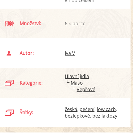
8 hod celkem
Množství:
6 × porce
Autor:
Iva V
Hlavní jídla
Kategorie:
Maso
Vepřové
česká
pečení
low carb
Štítky:
bezlepkové
bez laktózy