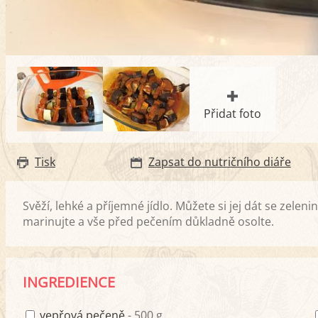
Přidat foto
Tisk
Zapsat do nutričního diáře
Svěží, lehké a příjemné jídlo. Můžete si jej dát se zel
marinujte a vše před pečením důkladně osolte.
INGREDIENCE
vepřová pečeně
- 500 g