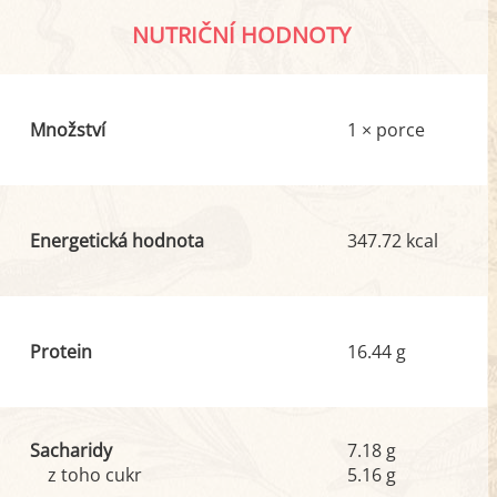
NUTRIČNÍ HODNOTY
Množství
1 × porce
Energetická hodnota
347.72 kcal
Protein
16.44 g
Sacharidy
7.18 g
z toho cukr
5.16 g