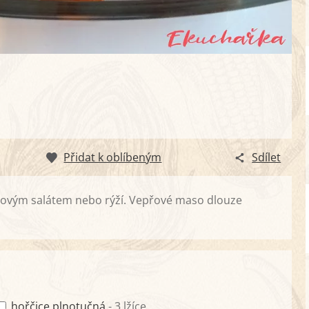
Přidat k oblíbeným
Sdílet
eninovým salátem nebo rýží. Vepřové maso dlouze
hořčice plnotučná
- 3 lžíce