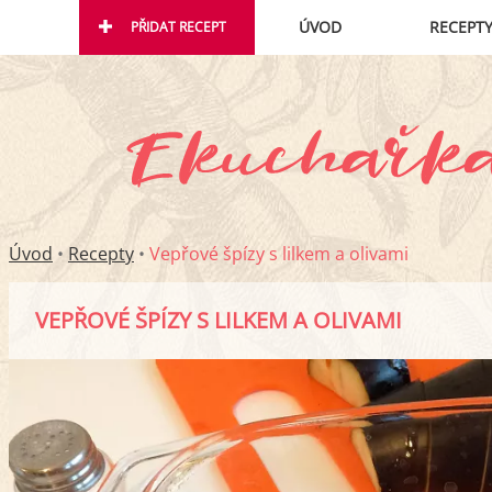
ÚVOD
RECEPT
PŘIDAT RECEPT
Úvod
•
Recepty
•
Vepřové špízy s lilkem a olivami
VEPŘOVÉ ŠPÍZY S LILKEM A OLIVAMI