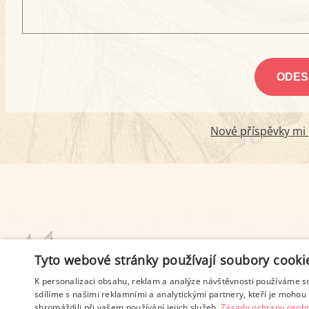
Nové příspěvky mi p
PODMÍNKY UŽITÍ
Tyto webové stránky používají soubory cooki
K personalizaci obsahu, reklam a analýze návštěvnosti používáme s
sdílíme s našimi reklamními a analytickými partnery, kteří je mohou 
shromáždili při vašem používání jejich služeb.
Zásady ochrany osobn