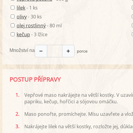
lilek
- 1 ks
olivy
- 30 ks
olej rostlinný
- 80 ml
kečup
- 3 lžíce
Množství na
−
+
porce
POSTUP PŘÍPRAVY
1.
Vepřové maso nakrájejte na větší kostky. V uzaví
papriku, kečup, hořčici a sójovou omáčku.
2.
Maso ponořte, promíchejte. Mísu uzavřete a vlož
3.
Nakrájejte lilek na větší kostky, rozložte jej, dů