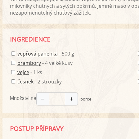
milovníky chutných a sytých pokrmů. Jemné maso v ob
nezapomenutelný chuťový zážitek.
INGREDIENCE
vepřová panenka
- 500 g
brambory
- 4 velké kusy
vejce
- 1 ks
česnek
- 2 stroužky
Množství na
−
+
porce
POSTUP PŘÍPRAVY