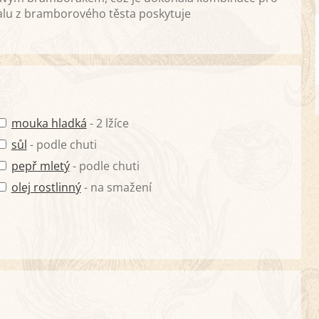
alu z bramborového těsta poskytuje
mouka hladká
- 2 lžíce
sůl
- podle chuti
pepř mletý
- podle chuti
olej rostlinný
- na smažení