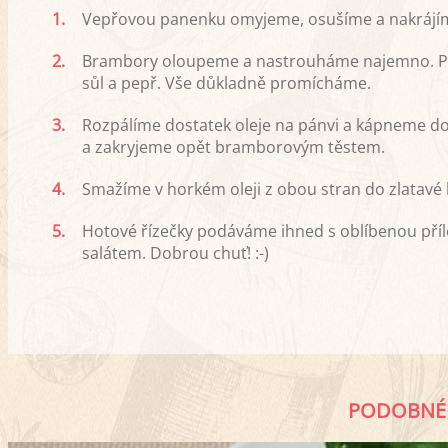
1.
Vepřovou panenku omyjeme, osušíme a nakrájíme
2.
Brambory oloupeme a nastrouháme najemno. Při
sůl a pepř. Vše důkladně promícháme.
3.
Rozpálíme dostatek oleje na pánvi a kápneme do 
a zakryjeme opět bramborovým těstem.
4.
Smažíme v horkém oleji z obou stran do zlatavé 
5.
Hotové řízečky podáváme ihned s oblíbenou pří
salátem. Dobrou chuť! :-)
PODOBNÉ 