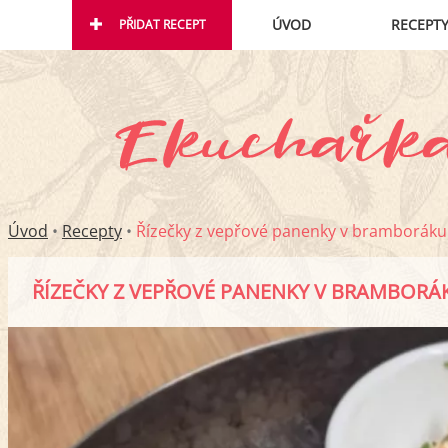
ÚVOD
RECEPT
PŘIDAT RECEPT
Úvod
•
Recepty
•
Řízečky z vepřové panenky v bramboráku
ŘÍZEČKY Z VEPŘOVÉ PANENKY V BRAMBORÁ