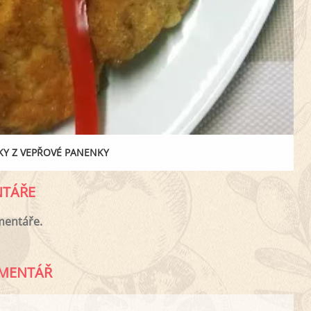
KY Z VEPŘOVÉ PANENKY
TÁŘE
mentáře.
MENTÁŘ