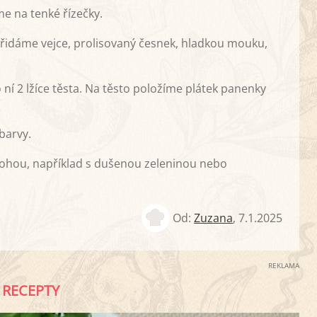
 na tenké řízečky.
dáme vejce, prolisovaný česnek, hladkou mouku,
ní 2 lžíce těsta. Na těsto položíme plátek panenky
barvy.
lohou, například s dušenou zeleninou nebo
Od:
Zuzana
,
7.1.2025
REKLAMA
RECEPTY