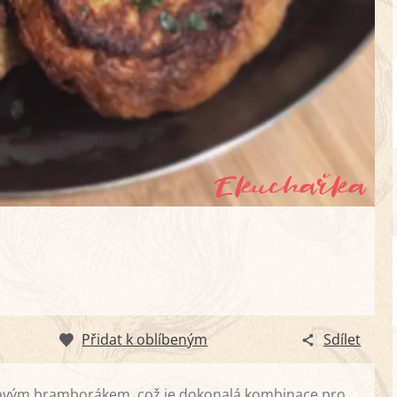
Přidat k oblíbeným
Sdílet
pavým bramborákem, což je dokonalá kombinace pro