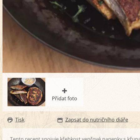
Přidat foto
Tisk
Zapsat do nutričního diáře
Tento recept spojuje křehkost vepřové panenky s křu