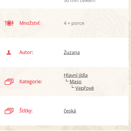
50 min celkem
Množství:
4 × porce
Autor:
Zuzana
Hlavní jídla
Kategorie:
Maso
Vepřové
Štítky:
česká