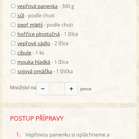
vepřová panenka
- 300 g
sůl
- podle chuti
pepř mletý
- podle chuti
hořčice plnotučná
- 1 lžíce
vepřové sádlo
- 2 lžíce
cibule
- 1 ks
mouka hladká
- 1 lžíce
sojová omáčka
- 1 lžička
Množství na
−
+
porce
POSTUP PŘÍPRAVY
1.
Vepřovou panenku si opláchneme a