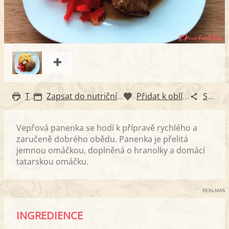
Tisk
Zapsat do nutričního diáře
Přidat k oblíbeným
Sdílet
Vepřová panenka se hodí k přípravě rychlého a
zaručeně dobrého obědu. Panenka je přelitá
jemnou omáčkou, doplněná o hranolky a domácí
tatarskou omáčku.
REKLAMA
INGREDIENCE