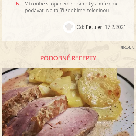
6.
V troubě si opečeme hranolky a můžeme
podávat. Na talíři zdobíme zeleninou.
Od:
Petuler
,
17.2.2021
REKLAMA
PODOBNÉ RECEPTY