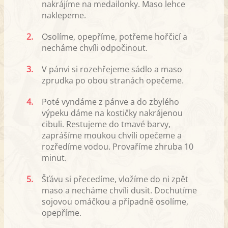
nakrájíme na medailonky. Maso lehce
naklepeme.
2.
Osolíme, opepříme, potřeme hořčicí a
necháme chvíli odpočinout.
3.
V pánvi si rozehřejeme sádlo a maso
zprudka po obou stranách opečeme.
4.
Poté vyndáme z pánve a do zbylého
výpeku dáme na kostičky nakrájenou
cibuli. Restujeme do tmavé barvy,
zaprášíme moukou chvíli opečeme a
rozředíme vodou. Provaříme zhruba 10
minut.
5.
Šťávu si přecedíme, vložíme do ni zpět
maso a necháme chvíli dusit. Dochutíme
sojovou omáčkou a případně osolíme,
opepříme.