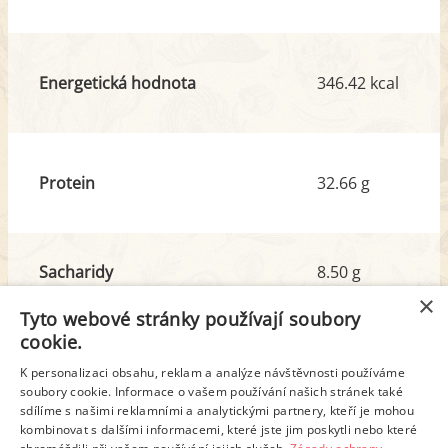
Energetická hodnota
346.42 kcal
Protein
32.66 g
Sacharidy
8.50 g
z toho cukr
2.35 g
×
Tyto webové stránky používají soubory
cookie.
Tuk
18.86 g
K personalizaci obsahu, reklam a analýze návštěvnosti používáme
z toho nas. mastné kyseliny
6.82 g
soubory cookie. Informace o vašem používání našich stránek také
sdílíme s našimi reklamními a analytickými partnery, kteří je mohou
kombinovat s dalšími informacemi, které jste jim poskytli nebo které