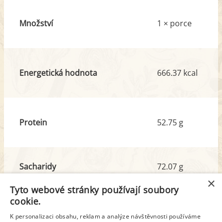
Množství
1 × porce
Energetická hodnota
666.37 kcal
Protein
52.75 g
Sacharidy
72.07 g
z toho cukr
7.89 g
×
Tyto webové stránky používají soubory
cookie.
Tuk
16.85 g
K personalizaci obsahu, reklam a analýze návštěvnosti používáme