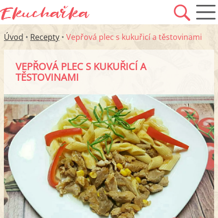
Úvod
•
Recepty
•
Vepřová plec s kukuřicí a těstovinami
VEPŘOVÁ PLEC S KUKUŘICÍ A
TĚSTOVINAMI