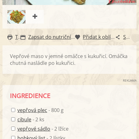
Tisk
Zapsat do nutričního diáře
Přidat k oblíbeným
Sdílet
Vepřové maso v jemné omáčce s kukuřicí. Omáčka
chutná nasládle po kukuřici.
REKLAMA
INGREDIENCE
vepřová plec
- 800 g
cibule
- 2 ks
vepřové sádlo
- 2 lžíce
bobkový list
- 2 lístky