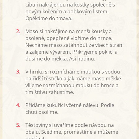
cibuli nakrájenou na kostky společně s
novým kořením a bobkovým listem.
Opékáme do tmava.
2.
Maso si nakrájíme na menší kousky a
osolené, opepřené vložíme do hrnce.
Necháme maso zatáhnout ze všech stran
a zalijeme vývarem. Přikryjeme poklicí a
dusíme do měkka. Asi hodinu.
3.
V hrnku si rozmícháme moukou s vodou
na řidší těstíčko a jak máme maso měkké
vlijeme rozmíchanou mouku do hrnce a
tím šťávu zahustíme.
4.
Přidáme kukuřici včetně nálevu. Podle
chuti osolíme.
5.
Těstoviny si uvaříme podle návodu na
obalu. Scedíme, promastíme a můžeme
podávat.