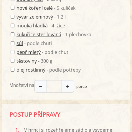
nové koření celé
- 5 kuliček
vývar zeleninový
- 1.2 l
mouka hladká
- 4 lžíce
kukuřice sterilovaná
- 1 plechovka
sůl
- podle chuti
pepř mletý
- podle chuti
těstoviny
- 300 g
olej rostlinný
- podle potřeby
Množství na
−
+
porce
POSTUP PŘÍPRAVY
1.
V hrnci si rozehřejeme sádlo a vsypeme