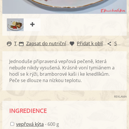
Tisk
Zapsat do nutričního diáře
Přidat k oblíbeným
Sdílet
Jednoduše připravená vepřová pečeně, která
nebude nikdy vysušená. Krásně voní tymiánem a
hodí se k rýži, bramborové kaši i ke knedlíkům.
Peče se dlouze na nízkou teplotu.
REKLAMA
INGREDIENCE
vepřová kýta
- 600 g