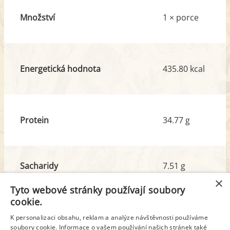
Množství
1 × porce
Energetická hodnota
435.80 kcal
Protein
34.77 g
Sacharidy
7.51 g
z toho cukr
5.10 g
×
Tyto webové stránky používají soubory
cookie.
Tuk
29.47 g
K personalizaci obsahu, reklam a analýze návštěvnosti používáme
z toho nas. mastné kyseliny
15.24 g
soubory cookie. Informace o vašem používání našich stránek také