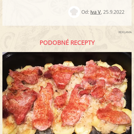
Od:
Iva V
,
25.9.2022
REKLAMA
PODOBNÉ RECEPTY