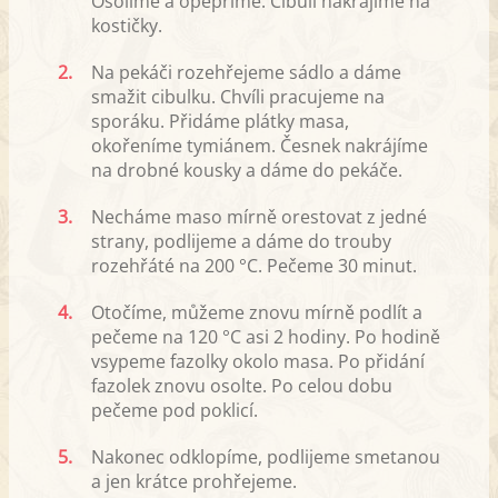
Osolíme a opepříme. Cibuli nakrájíme na
kostičky.
2.
Na pekáči rozehřejeme sádlo a dáme
smažit cibulku. Chvíli pracujeme na
sporáku. Přidáme plátky masa,
okořeníme tymiánem. Česnek nakrájíme
na drobné kousky a dáme do pekáče.
3.
Necháme maso mírně orestovat z jedné
strany, podlijeme a dáme do trouby
rozehřáté na 200 °C. Pečeme 30 minut.
4.
Otočíme, můžeme znovu mírně podlít a
pečeme na 120 °C asi 2 hodiny. Po hodině
vsypeme fazolky okolo masa. Po přidání
fazolek znovu osolte. Po celou dobu
pečeme pod poklicí.
5.
Nakonec odklopíme, podlijeme smetanou
a jen krátce prohřejeme.