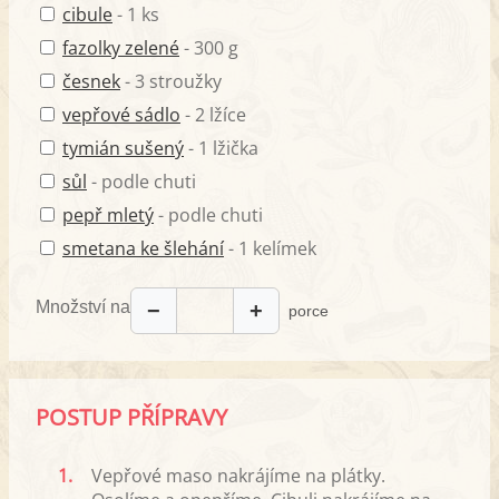
cibule
- 1 ks
fazolky zelené
- 300 g
česnek
- 3 stroužky
vepřové sádlo
- 2 lžíce
tymián sušený
- 1 lžička
sůl
- podle chuti
pepř mletý
- podle chuti
smetana ke šlehání
- 1 kelímek
Množství na
−
+
porce
POSTUP PŘÍPRAVY
1.
Vepřové maso nakrájíme na plátky.