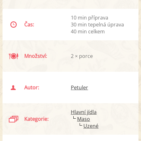
10 min příprava
Čas:
30 min tepelná úprava
40 min celkem
Množství:
2 × porce
Autor:
Petuler
Hlavní jídla
Kategorie:
Maso
Uzené