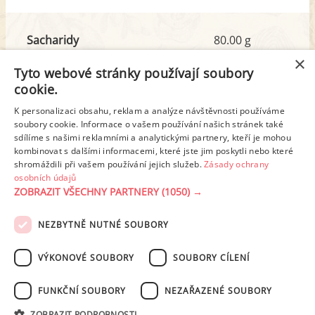
Sacharidy
80.00 g
z toho cukr
12.16 g
×
Tyto webové stránky používají soubory
cookie.
Tuk
59.25 g
K personalizaci obsahu, reklam a analýze návštěvnosti používáme
z toho nas. mastné kyseliny
32.37 g
soubory cookie. Informace o vašem používání našich stránek také
sdílíme s našimi reklamními a analytickými partnery, kteří je mohou
kombinovat s dalšími informacemi, které jste jim poskytli nebo které
shromáždili při vašem používání jejich služeb.
Zásady ochrany
Detailní rozpis
osobních údajů
ZOBRAZIT VŠECHNY PARTNERY
(1050) →
REKLAMA
NEZBYTNĚ NUTNÉ SOUBORY
PODMÍNKY UŽITÍ
ZÁSADY OCHRANY OSOBNÍCH ÚDAJŮ
KONTAKT
VÝKONOVÉ SOUBORY
SOUBORY CÍLENÍ
NASTAVENÍ COOKIES
FUNKČNÍ SOUBORY
NEZAŘAZENÉ SOUBORY
© 2003-2026 ekucharka.cz
, ISSN 2694-6866, jakékoli veřejné šíření obsahu
ZOBRAZIT PODROBNOSTI