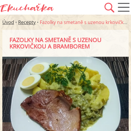
Úvod
•
Recepty
•
Fazolky na smetaně s uzenou krkovičkou a bramborem
FAZOLKY NA SMETANĚ S UZENOU
KRKOVIČKOU A BRAMBOREM