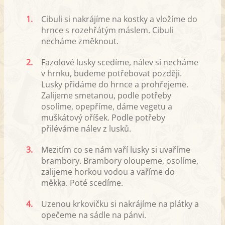
1.
Cibuli si nakrájíme na kostky a vložíme do
hrnce s rozehřátým máslem. Cibuli
necháme změknout.
2.
Fazolové lusky scedíme, nálev si necháme
v hrnku, budeme potřebovat později.
Lusky přidáme do hrnce a prohřejeme.
Zalijeme smetanou, podle potřeby
osolíme, opepříme, dáme vegetu a
muškátový oříšek. Podle potřeby
přiléváme nálev z lusků.
3.
Mezitím co se nám vaří lusky si uvaříme
brambory. Brambory oloupeme, osolíme,
zalijeme horkou vodou a vaříme do
měkka. Poté scedíme.
4.
Uzenou krkovičku si nakrájíme na plátky a
opečeme na sádle na pánvi.