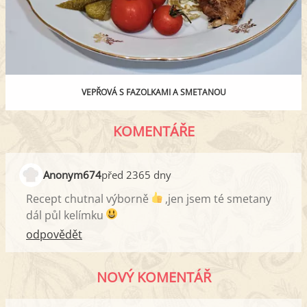
VEPŘOVÁ S FAZOLKAMI A SMETANOU
KOMENTÁŘE
Anonym674
před 2365 dny
Recept chutnal výborně
,jen jsem té smetany
dál půl kelímku
odpovědět
NOVÝ KOMENTÁŘ