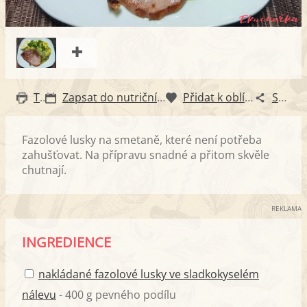
Tisk
Zapsat do nutričního diáře
Přidat k oblíbeným
Sdílet
Fazolové lusky na smetaně, které není potřeba
zahušťovat. Na přípravu snadné a přitom skvěle
chutnají.
REKLAMA
INGREDIENCE
nakládané fazolové lusky ve sladkokyselém
nálevu
- 400 g pevného podílu