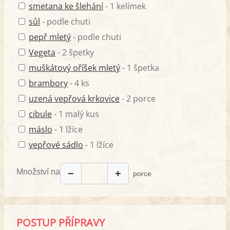
smetana ke šlehání
- 1 kelímek
sůl
- podle chuti
pepř mletý
- podle chuti
Vegeta
- 2 špetky
muškátový oříšek mletý
- 1 špetka
brambory
- 4 ks
uzená vepřová krkovice
- 2 porce
cibule
- 1 malý kus
máslo
- 1 lžíce
vepřové sádlo
- 1 lžíce
Množství na
−
+
porce
POSTUP PŘÍPRAVY