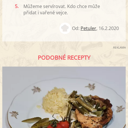
5.
Můžeme servírovat. Kdo chce může
přidat i vařené vejce.
Od:
Petuler
,
16.2.2020
REKLAMA
PODOBNÉ RECEPTY