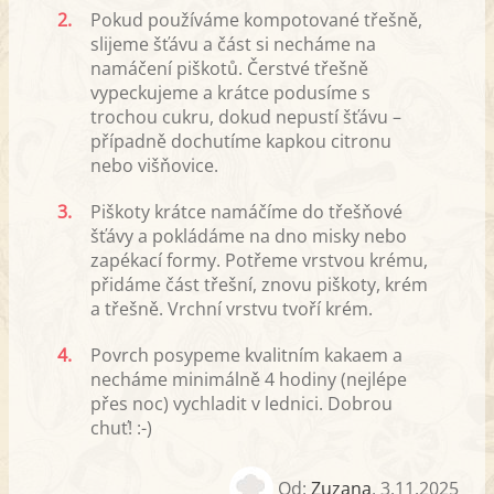
2.
Pokud používáme kompotované třešně,
slijeme šťávu a část si necháme na
namáčení piškotů. Čerstvé třešně
vypeckujeme a krátce podusíme s
trochou cukru, dokud nepustí šťávu –
případně dochutíme kapkou citronu
nebo višňovice.
3.
Piškoty krátce namáčíme do třešňové
šťávy a pokládáme na dno misky nebo
zapékací formy. Potřeme vrstvou krému,
přidáme část třešní, znovu piškoty, krém
a třešně. Vrchní vrstvu tvoří krém.
4.
Povrch posypeme kvalitním kakaem a
necháme minimálně 4 hodiny (nejlépe
přes noc) vychladit v lednici. Dobrou
chuť! :-)
Od:
Zuzana
,
3.11.2025