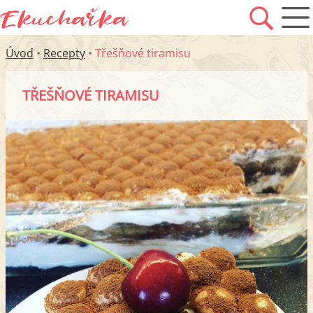
Úvod
•
Recepty
•
Třešňové tiramisu
TŘEŠŇOVÉ TIRAMISU