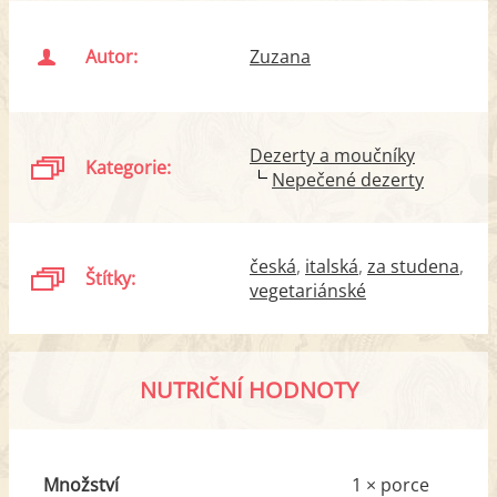
Autor:
Zuzana
Dezerty a moučníky
Kategorie:
Nepečené dezerty
česká
italská
za studena
Štítky:
vegetariánské
NUTRIČNÍ HODNOTY
Množství
1 × porce