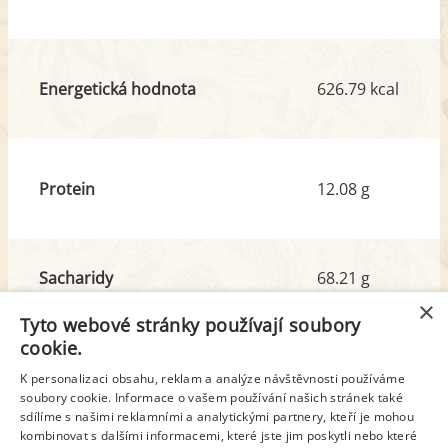
Energetická hodnota
626.79 kcal
Protein
12.08 g
Sacharidy
68.21 g
z toho cukr
51.70 g
×
Tyto webové stránky používají soubory
cookie.
Tuk
33.90 g
K personalizaci obsahu, reklam a analýze návštěvnosti používáme
soubory cookie. Informace o vašem používání našich stránek také
z toho nas. mastné kyseliny
22.02 g
sdílíme s našimi reklamními a analytickými partnery, kteří je mohou
kombinovat s dalšími informacemi, které jste jim poskytli nebo které