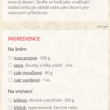
ovocný dezert. Skvěle se hodí jako osvěžující
sladká tečka po obědě nebo jako dezert pro
slavnostní příležitosti.
REKLAMA
INGREDIENCE
Na krém
mascarpone
- 500 g
vejce
, žloutky a bílky zvlášť - 3 ks
cukr moučkový
- 80 g
cukr vanilkový
- 1 ks
Na vrstvení
piškoty
, dlouhé cukrářské - 200 g
třešně
, vypeckované, čerstvé nebo