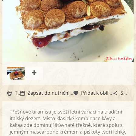
Tisk
Zapsat do nutričního diáře
Přidat k oblíbeným
Sdílet
Třešňové tiramisu je svěží letní variací na tradiční
italský dezert. Místo klasické kombinace kávy a
kakaa zde dominují šťavnaté třešně, které spolu s
jemným mascarpone krémem a piškoty tvoří lehký,