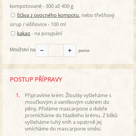
kompotované - 300 až 400 g
šťáva z ovocného kompotu
, nebo třešňový
sirup / višňovice - 100 ml
kakao
- na posypání
Množství na
−
+
porce
POSTUP PŘÍPRAVY
1.
Připravíme krém: Žloutky vyšleháme s
moučkovým a vanilkovým cukrem do
pěny. Přidáme mascarpone a dobře
promícháme do hladkého krému. Z bílků
vyšleháme tuhý sníh a opatrně jej
vmícháme do mascarpone směsi.