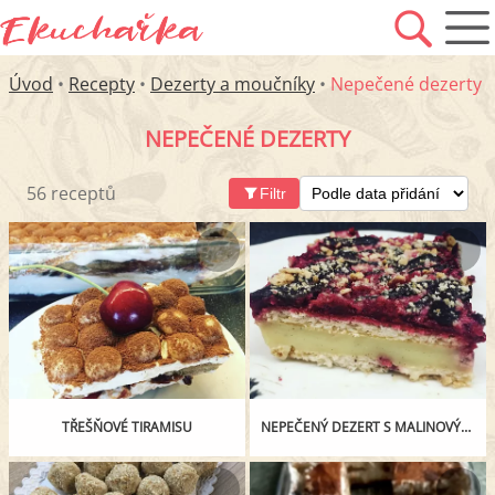
Úvod
•
Recepty
•
Dezerty a moučníky
•
Nepečené dezerty
NEPEČENÉ DEZERTY
56 receptů
Filtr
TŘEŠŇOVÉ TIRAMISU
NEPEČENÝ DEZERT S MALINOVÝM ROZVAREM