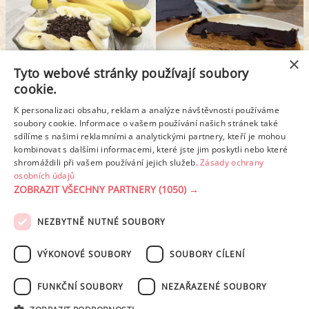
×
Tyto webové stránky používají soubory
cookie.
JOGURTOVÝ ZEBRA DEZERT PRO DĚTI
NEPEČENÉ ZDRAVÉ TWIX ŘEZY
K personalizaci obsahu, reklam a analýze návštěvnosti používáme
soubory cookie. Informace o vašem používání našich stránek také
sdílíme s našimi reklamními a analytickými partnery, kteří je mohou
kombinovat s dalšími informacemi, které jste jim poskytli nebo které
1
2
3
4
5
Další stránka >
shromáždili při vašem používání jejich služeb.
Zásady ochrany
osobních údajů
ZOBRAZIT VŠECHNY PARTNERY
(1050) →
REKLAMA
NEZBYTNĚ NUTNÉ SOUBORY
PODMÍNKY UŽITÍ
ZÁSADY OCHRANY OSOBNÍCH ÚDAJŮ
KONTAKT
VÝKONOVÉ SOUBORY
SOUBORY CÍLENÍ
NASTAVENÍ COOKIES
FUNKČNÍ SOUBORY
NEZAŘAZENÉ SOUBORY
© 2003-2026 ekucharka.cz
, ISSN 2694-6866, jakékoli veřejné šíření obsahu