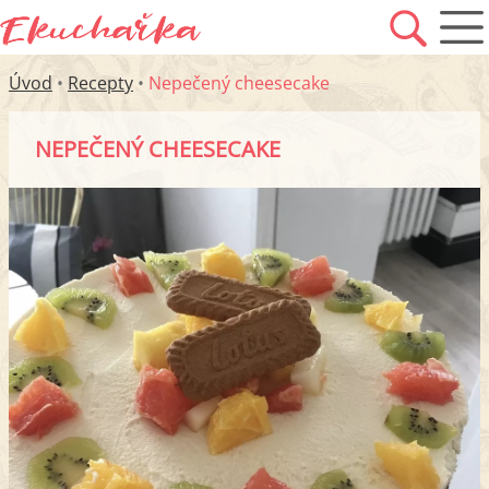
Úvod
•
Recepty
•
Nepečený cheesecake
NEPEČENÝ CHEESECAKE