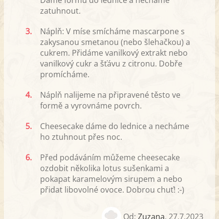
zatuhnout.
3.
Náplň: V míse smícháme mascarpone s
zakysanou smetanou (nebo šlehačkou) a
cukrem. Přidáme vanilkový extrakt nebo
vanilkový cukr a šťávu z citronu. Dobře
promícháme.
4.
Náplň nalijeme na připravené těsto ve
formě a vyrovnáme povrch.
5.
Cheesecake dáme do lednice a necháme
ho ztuhnout přes noc.
6.
Před podáváním můžeme cheesecake
ozdobit několika lotus sušenkami a
pokapat karamelovým sirupem a nebo
přidat libovolné ovoce. Dobrou chuť! :-)
Od:
Zuzana
,
27.7.2023