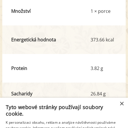
Množství
1 × porce
Energetická hodnota
373.66 kcal
Protein
3.82 g
Sacharidy
26.84 g
z toho cukr
20.48 g
×
Tyto webové stránky používají soubory
cookie.
Tuk
28.16 g
K personalizaci obsahu, reklam a analýze návštěvnosti používáme
soubory cookie. Informace o vašem používání našich stránek také