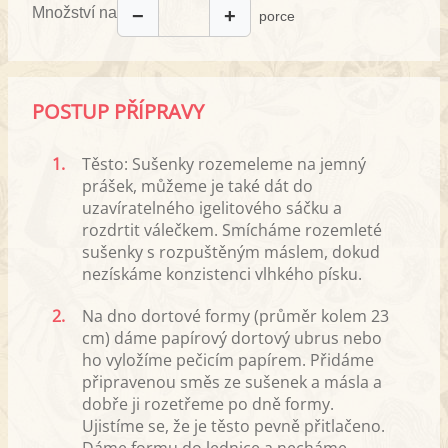
Množství na
−
+
porce
POSTUP PŘÍPRAVY
1.
Těsto: Sušenky rozemeleme na jemný
prášek, můžeme je také dát do
uzavíratelného igelitového sáčku a
rozdrtit válečkem. Smícháme rozemleté
sušenky s rozpuštěným máslem, dokud
nezískáme konzistenci vlhkého písku.
2.
Na dno dortové formy (průměr kolem 23
cm) dáme papírový dortový ubrus nebo
ho vyložíme pečicím papírem. Přidáme
připravenou směs ze sušenek a másla a
dobře ji rozetřeme po dně formy.
Ujistíme se, že je těsto pevně přitlačeno.
Dáme formu do lednice a necháme