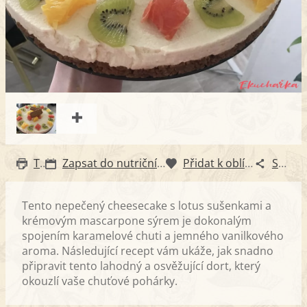
Tisk
Zapsat do nutričního diáře
Přidat k oblíbeným
Sdílet
Tento nepečený cheesecake s lotus sušenkami a
krémovým mascarpone sýrem je dokonalým
spojením karamelové chuti a jemného vanilkového
aroma. Následující recept vám ukáže, jak snadno
připravit tento lahodný a osvěžující dort, který
okouzlí vaše chuťové pohárky.