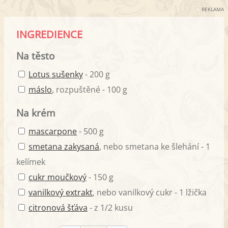
REKLAMA
INGREDIENCE
Na těsto
Lotus sušenky
- 200 g
máslo
, rozpuštěné - 100 g
Na krém
mascarpone
- 500 g
smetana zakysaná
, nebo smetana ke šlehání - 1
kelímek
cukr moučkový
- 150 g
vanilkový extrakt
, nebo vanilkový cukr - 1 lžička
citronová šťáva
- z 1/2 kusu