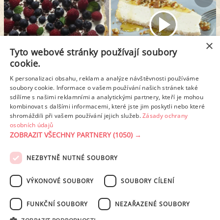
×
Tyto webové stránky používají soubory
cookie.
CHEESECAKE SE ZAKYSANOU SMETANOU
CHEESECAKE Z ŘECKÉHO JOGURTU
K personalizaci obsahu, reklam a analýze návštěvnosti používáme
soubory cookie. Informace o vašem používání našich stránek také
sdílíme s našimi reklamními a analytickými partnery, kteří je mohou
kombinovat s dalšími informacemi, které jste jim poskytli nebo které
1
2
Další stránka >
shromáždili při vašem používání jejich služeb.
Zásady ochrany
osobních údajů
ZOBRAZIT VŠECHNY PARTNERY
(1050) →
REKLAMA
NEZBYTNĚ NUTNÉ SOUBORY
PODMÍNKY UŽITÍ
ZÁSADY OCHRANY OSOBNÍCH ÚDAJŮ
KONTAKT
VÝKONOVÉ SOUBORY
SOUBORY CÍLENÍ
NASTAVENÍ COOKIES
FUNKČNÍ SOUBORY
NEZAŘAZENÉ SOUBORY
© 2003-2026 ekucharka.cz
, ISSN 2694-6866, jakékoli veřejné šíření obsahu