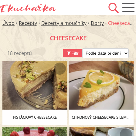
Úvod
•
Recepty
•
Dezerty a moučníky
•
Dorty
•
Cheesecake
CHEESECAKE
18 receptů
Filtr
PISTÁCIOVÝ CHEESECAKE
CITRONOVÝ CHEESECAKE S LEMON CURD