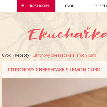
ÚVOD
RECEPT
PŘIDAT RECEPT
Úvod
•
Recepty
•
Citronový cheesecake s lemon curd
CITRONOVÝ CHEESECAKE S LEMON CURD