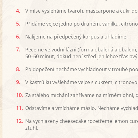
4.
V míse vyšleháme tvaroh, mascarpone a cukr do
5.
Přidáme vejce jedno po druhém, vanilku, citron
6.
Nalijeme na předpečený korpus a uhladíme.
7.
Pečeme ve vodní lázni (forma obalená alobalem, 
50–60 minut, dokud není střed jen lehce třaslavý
8.
Po dopečení necháme vychladnout v troubě pootev
9.
V kastrůlku vyšleháme vejce s cukrem, citronovo
10.
Za stálého míchání zahříváme na mírném ohni, 
11.
Odstavíme a vmícháme máslo. Necháme vychlad
12.
Na vychlazený cheesecake rozetřeme lemon curd 
ztuhl.