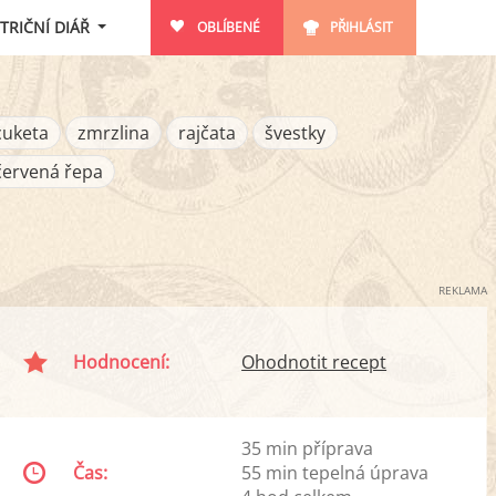
TRIČNÍ DIÁŘ
OBLÍBENÉ
PŘIHLÁSIT
cuketa
zmrzlina
rajčata
švestky
červená řepa
REKLAMA
Hodnocení:
Ohodnotit recept
35 min příprava
Čas:
55 min tepelná úprava