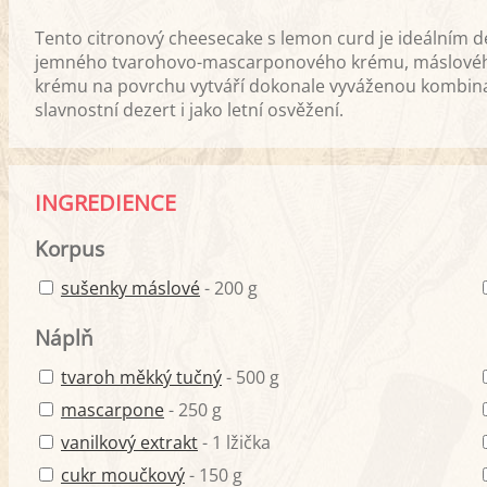
Tento citronový cheesecake s lemon curd je ideálním d
jemného tvarohovo-mascarponového krému, máslovéh
krému na povrchu vytváří dokonale vyváženou kombinaci
slavnostní dezert i jako letní osvěžení.
INGREDIENCE
Korpus
sušenky máslové
- 200 g
Náplň
tvaroh měkký tučný
- 500 g
mascarpone
- 250 g
vanilkový extrakt
- 1 lžička
cukr moučkový
- 150 g