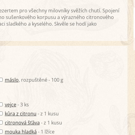
ezertem pro všechny milovníky svěžích chutí. Spojení
o sušenkového korpusu a výrazného citronového
 sladkého a kyselého. Skvěle se hodí jako
máslo
, rozpuštěné - 100 g
vejce
- 3 ks
kůra z citronu
- z 1 kusu
citronová šťáva
- z 1 kusu
mouka hladká
- 1 lžíce