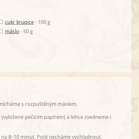
cukr krupice
- 100 g
máslo
- 50 g
 smícháme s rozpuštěným máslem.
(vyložené pečicím papírem) a lehce zvedneme i
i na 8–10 minut. Poté necháme vychladnout.