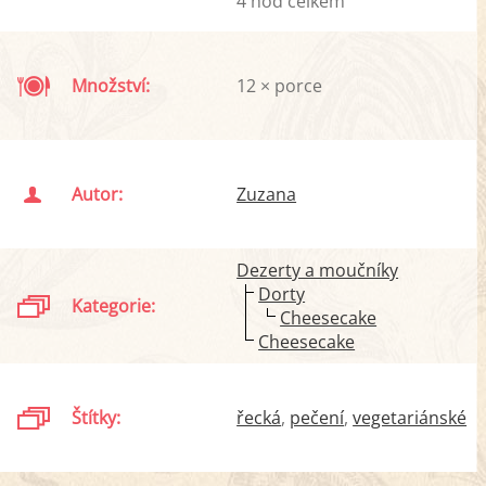
4 hod celkem
Množství:
12 × porce
Autor:
Zuzana
Dezerty a moučníky
Dorty
Kategorie:
Cheesecake
Cheesecake
Štítky:
řecká
pečení
vegetariánské