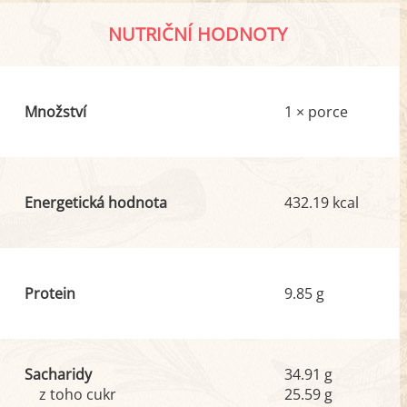
NUTRIČNÍ HODNOTY
Množství
1 × porce
Energetická hodnota
432.19 kcal
Protein
9.85 g
Sacharidy
34.91 g
z toho cukr
25.59 g