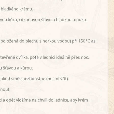
 hladkého krému.
ovou kůru, citronovou šťávu a hladkou mouku.
položená do plechu s horkou vodou) při 150 °C asi
.
řené dvířka, poté v lednici ideálně přes noc.
u šťávou a kůrou.
dokud směs nezhoustne (nesmí vřít).
nout.
a opět vložíme na chvíli do lednice, aby krém