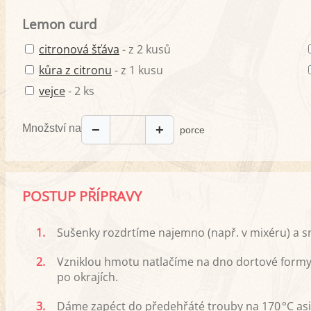
Lemon curd
citronová šťáva
- z 2 kusů
kůra z citronu
- z 1 kusu
vejce
- 2 ks
Množství na
−
+
porce
POSTUP PŘÍPRAVY
1.
Sušenky rozdrtíme najemno (např. v mixéru) a
2.
Vzniklou hmotu natlačíme na dno dortové formy 
po okrajích.
3.
Dáme zapéct do předehřáté trouby na 170 °C as