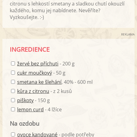
citronu s lehkostí smetany a sladkou chutí okouzlí
každého, komu jej nabídnete. Nevěříte?
Vyzkoušejte. :-)
REKLAMA
INGREDIENCE
žervé bez příchuti
- 200 g
cukr moučkový
- 50 g
smetana ke šlehání
, 40% - 600 ml
kůra z citronu
- z 2 kusů
piškoty
- 150 g
lemon curd
- 4 lžíce
Na ozdobu
ovoce kandované
- podle potřeby