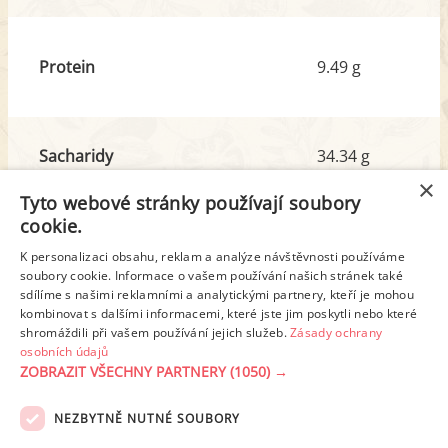
Protein
9.49 g
Sacharidy
34.34 g
z toho cukr
23.87 g
×
Tyto webové stránky používají soubory
cookie.
Tuk
43.95 g
K personalizaci obsahu, reklam a analýze návštěvnosti používáme
z toho nas. mastné kyseliny
27.43 g
soubory cookie. Informace o vašem používání našich stránek také
sdílíme s našimi reklamními a analytickými partnery, kteří je mohou
kombinovat s dalšími informacemi, které jste jim poskytli nebo které
shromáždili při vašem používání jejich služeb.
Zásady ochrany
Detailní rozpis
osobních údajů
ZOBRAZIT VŠECHNY PARTNERY
(1050) →
REKLAMA
NEZBYTNĚ NUTNÉ SOUBORY