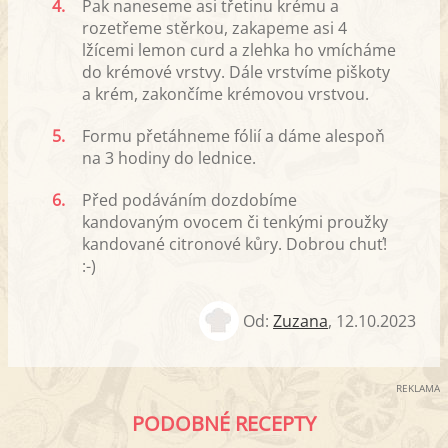
4.
Pak naneseme asi třetinu krému a
rozetřeme stěrkou, zakapeme asi 4
lžícemi lemon curd a zlehka ho vmícháme
do krémové vrstvy. Dále vrstvíme piškoty
a krém, zakončíme krémovou vrstvou.
5.
Formu přetáhneme fólií a dáme alespoň
na 3 hodiny do lednice.
6.
Před podáváním dozdobíme
kandovaným ovocem či tenkými proužky
kandované citronové kůry. Dobrou chuť!
:-)
Od:
Zuzana
,
12.10.2023
REKLAMA
PODOBNÉ RECEPTY