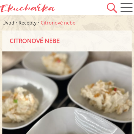
Úvod
•
Recepty
•
Citronové nebe
CITRONOVÉ NEBE