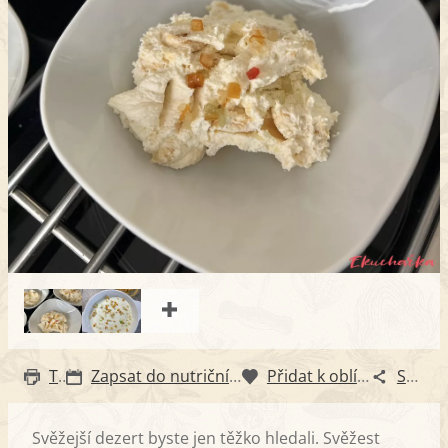
Tisk
Zapsat do nutričního diáře
Přidat k oblíbeným
Sdílet
Svěžejší dezert byste jen těžko hledali. Svěžest