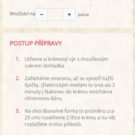
Množství na
−
+
porce
POSTUP PŘÍPRAVY
1.
Utřeme si krémový sýr s moučkovým
cukrem dohladka.
2.
Zašleháme smetanu, až se vytvoří tužší
špičky. (Elektrickým metlám to trvá asi 3
minuty.) Nakonec do krému vmícháme
citronovou kůru.
3.
Na dno libovolné formy (o průměru cca
25 cm) rozetřeme 2 lžíce krému a na něj
rozložíme vrstvu piškotů.