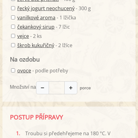
řecký jogurt neochucený
- 300 g
vanilkové aroma
- 1 lžička
čekankový sirup
- 7 lžic
vejce
- 2 ks
škrob kukuřičný
- 2 lžíce
Na ozdobu
ovoce
- podle potřeby
Množství na
−
+
porce
POSTUP PŘÍPRAVY
1.
Troubu si předehřejeme na 180 °C. V