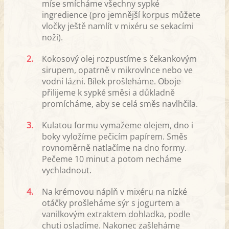
míse smícháme všechny sypké
ingredience (pro jemnější korpus můžete
vločky ještě namlít v mixéru se sekacími
noži).
2.
Kokosový olej rozpustíme s čekankovým
sirupem, opatrně v mikrovlnce nebo ve
vodní lázni. Bílek prošleháme. Oboje
přilijeme k sypké směsi a důkladně
promícháme, aby se celá směs navlhčila.
3.
Kulatou formu vymažeme olejem, dno i
boky vyložíme pečicím papírem. Směs
rovnoměrně natlačíme na dno formy.
Pečeme 10 minut a potom necháme
vychladnout.
4.
Na krémovou náplň v mixéru na nízké
otáčky prošleháme sýr s jogurtem a
vanilkovým extraktem dohladka, podle
chuti osladíme. Nakonec zašleháme