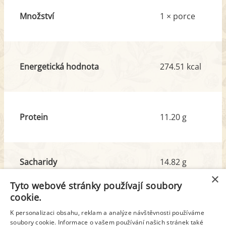
Množství
1 × porce
Energetická hodnota
274.51 kcal
Protein
11.20 g
Sacharidy
14.82 g
z toho cukr
3.80 g
×
Tyto webové stránky používají soubory
cookie.
Tuk
16.51 g
K personalizaci obsahu, reklam a analýze návštěvnosti používáme
soubory cookie. Informace o vašem používání našich stránek také
z toho nas. mastné kyseliny
8.58 g