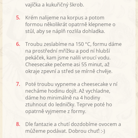
vajíčka a kukuřičný škrob.
5.
Krém nalijeme na korpus a potom
formou několikrát opatrně klepneme o
stůl, aby se náplň rozlila dohladka.
6.
Troubu zeslabíme na 150 °C, formu dáme
na prostřední mřížku a pod ní hlubší
pekáček, kam jsme nalili vroucí vodu.
Cheesecake pečeme asi 55 minut, až
okraje zpevní a střed se mírně chvěje.
7.
Poté troubu vypneme a cheesecake v ní
necháme hodinu dojít. Až vychladne,
dáme ho minimálně na 4 hodiny
ztuhnout do ledničky. Teprve poté ho
opatrně vyjmeme z formy.
8.
Dle fantazie a chutí dozdobíme ovocem a
můžeme podávat. Dobrou chuť! :-)