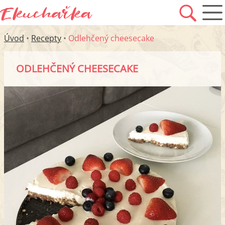
Úvod
•
Recepty
•
Odlehčený cheesecake
ODLEHČENÝ CHEESECAKE