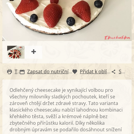
Tisk
Zapsat do nutričního diáře
Přidat k oblíbeným
Sdílet
Odlehčený cheesecake je vynikající volbou pro
všechny milovníky sladkých pochoutek, kteří se
zároveň chtějí držet zdravé stravy. Tato varianta
klasického cheesecaku nabízí lahodnou kombinaci
křehkého těsta, svěží a krémové náplně bez
zbytečného přírůstku kalorií. Díky několika
drobným úpravám se podařilo dosáhnout snížení