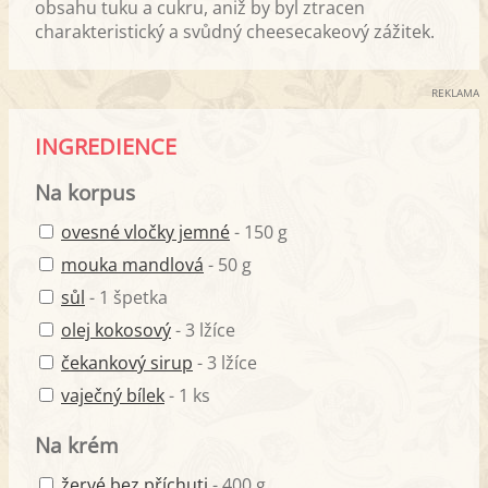
obsahu tuku a cukru, aniž by byl ztracen
charakteristický a svůdný cheesecakeový zážitek.
REKLAMA
INGREDIENCE
Na korpus
ovesné vločky jemné
- 150 g
mouka mandlová
- 50 g
sůl
- 1 špetka
olej kokosový
- 3 lžíce
čekankový sirup
- 3 lžíce
vaječný bílek
- 1 ks
Na krém
žervé bez příchuti
- 400 g