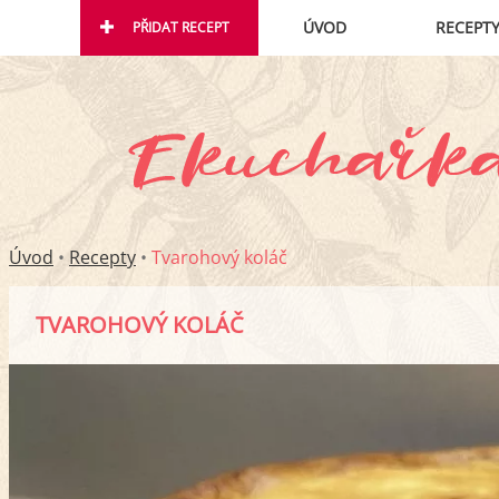
ÚVOD
RECEPT
PŘIDAT RECEPT
Úvod
•
Recepty
•
Tvarohový koláč
TVAROHOVÝ KOLÁČ