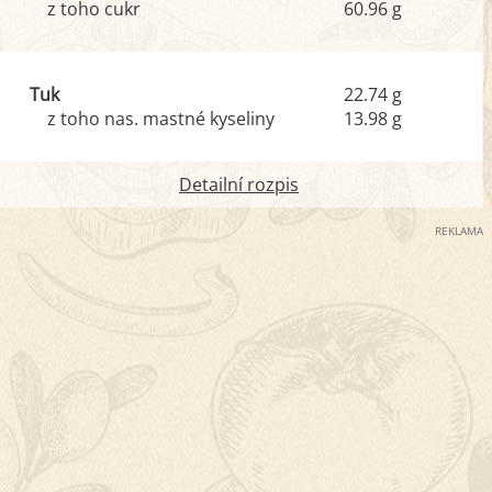
z toho cukr
60.96 g
Tuk
22.74 g
z toho nas. mastné kyseliny
13.98 g
Detailní rozpis
REKLAMA