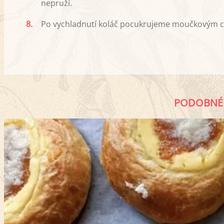
nepruží.
8.
Po vychladnutí koláč pocukrujeme moučkovým cu
PODOBNÉ 