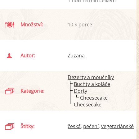
1 hod 15 min celkem
Množství:
10 × porce
Autor:
Zuzana
Dezerty a moučníky
Buchty a koláče
Kategorie:
Dorty
Cheesecake
Cheesecake
Štítky:
česká
pečení
vegetariánské