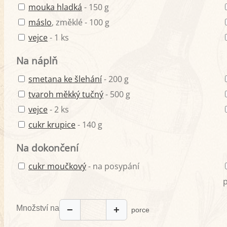
mouka hladká
- 150 g
máslo
, změklé - 100 g
vejce
- 1 ks
Na náplň
smetana ke šlehání
- 200 g
tvaroh měkký tučný
- 500 g
vejce
- 2 ks
cukr krupice
- 140 g
Na dokončení
cukr moučkový
- na posypání
Množství na
−
+
porce