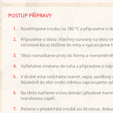
POSTUP PŘÍPRAVY
1.
Rozehřejeme troubu na 180 °C a připravíme si d
2.
Připravíme si těsto: Všechny suroviny na těsto (
citronová kůra) vložíme do mísy a vypracujeme 
3.
Těsto namačkáme prsty do formy a rovnoměrně 
4.
Vyšleháme smetanu do tuha a připravíme si náp
5.
V druhé míse smícháme tvaroh, vejce, vanilkový 
Následně do této směsi stěrkou zapracujeme v
6.
Na těsto natřeme vrstvu domácí jahodové marm
tvarohovou náplň.
7.
Pečeme v předehřáté troubě asi 45 minut, dokud