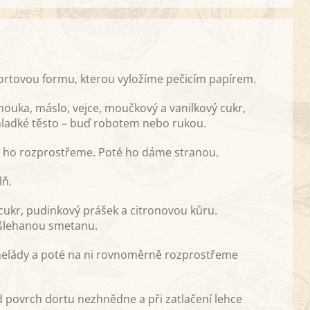
ortovou formu, kterou vyložíme pečicím papírem.
mouka, máslo, vejce, moučkový a vanilkový cukr,
hladké těsto – buď robotem nebo rukou.
ho rozprostřeme. Poté ho dáme stranou.
lň.
cukr, pudinkový prášek a citronovou kůru.
yšlehanou smetanu.
elády a poté na ni rovnoměrně rozprostřeme
 povrch dortu nezhnědne a při zatlačení lehce