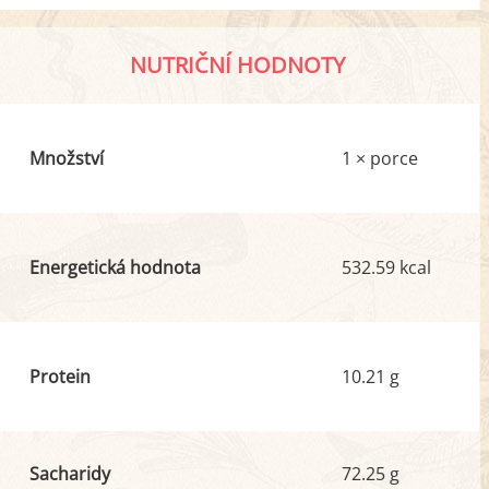
NUTRIČNÍ HODNOTY
Množství
1 × porce
Energetická hodnota
532.59 kcal
Protein
10.21 g
Sacharidy
72.25 g