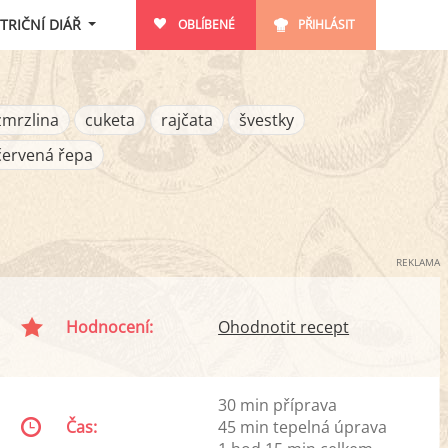
TRIČNÍ DIÁŘ
OBLÍBENÉ
PŘIHLÁSIT
zmrzlina
cuketa
rajčata
švestky
červená řepa
REKLAMA
Hodnocení:
Ohodnotit recept
30 min příprava
Čas:
45 min tepelná úprava