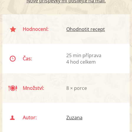
Nové příspěvky mi posílejte na mail.
Hodnocení:
Ohodnotit recept
25 min příprava
Čas:
4 hod celkem
Množství:
8 × porce
Autor:
Zuzana