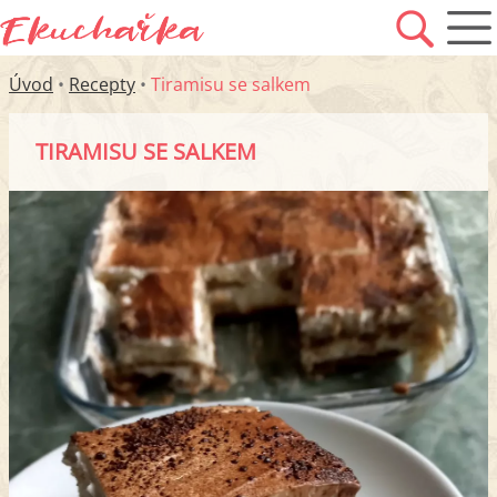
Úvod
•
Recepty
•
Tiramisu se salkem
TIRAMISU SE SALKEM