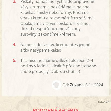
3.
Piškoty namáčíme rychle do připravené
kávy s rumem a pokládáme je na dno
zapékací misky nebo formy. Přidáme
vrstvu krému a rovnoměrně rozetřeme.
Opakujeme vrstvení piškotů a krému,
dokud nespotřebujeme všechny
suroviny, zakončíme krémem.
4.
Na poslední vrstvu krému přes jemné
sítko nasypeme kakao.
5.
Tiramisu necháme odležet alespoň 2–4
hodiny v lednici, ideálně přes noc, aby se
chutě propojily. Dobrou chuť! :-)
Od:
Zuzana
,
8.11.2024
REKLAMA
PODOBNÉ RECEPTY