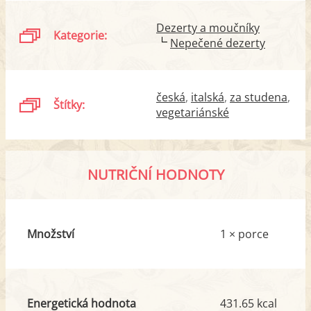
Dezerty a moučníky
Kategorie:
Nepečené dezerty
česká
italská
za studena
Štítky:
vegetariánské
NUTRIČNÍ HODNOTY
Množství
1 × porce
Energetická hodnota
431.65 kcal