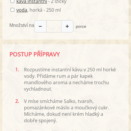
káva instantní
- 2 lžičky
voda
, horká - 250 ml
Množství na
−
+
porce
POSTUP PŘÍPRAVY
1.
Rozpustíme instantní kávu v 250 ml horké
vody. Přidáme rum a pár kapek
mandlového aroma a necháme trochu
vychladnout.
2.
V míse smícháme Salko, tvaroh,
pomazánkové máslo a moučkový cukr.
Mícháme, dokud není krém hladký a
dobře spojený.