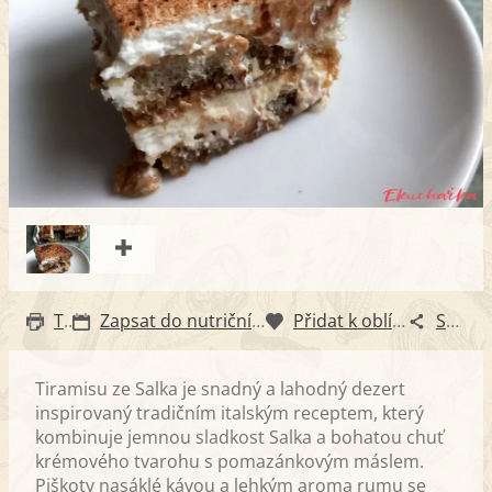
Tisk
Zapsat do nutričního diáře
Přidat k oblíbeným
Sdílet
Tiramisu ze Salka je snadný a lahodný dezert
inspirovaný tradičním italským receptem, který
kombinuje jemnou sladkost Salka a bohatou chuť
krémového tvarohu s pomazánkovým máslem.
Piškoty nasáklé kávou a lehkým aroma rumu se