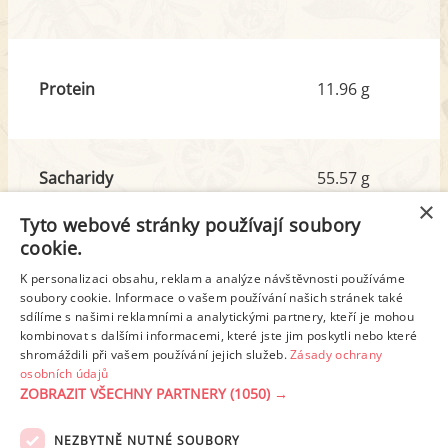
Protein
11.96 g
Sacharidy
55.57 g
z toho cukr
42.98 g
×
Tyto webové stránky používají soubory
cookie.
Tuk
16.99 g
K personalizaci obsahu, reklam a analýze návštěvnosti používáme
z toho nas. mastné kyseliny
10.54 g
soubory cookie. Informace o vašem používání našich stránek také
sdílíme s našimi reklamními a analytickými partnery, kteří je mohou
kombinovat s dalšími informacemi, které jste jim poskytli nebo které
shromáždili při vašem používání jejich služeb.
Zásady ochrany
Detailní rozpis
osobních údajů
ZOBRAZIT VŠECHNY PARTNERY
(1050) →
REKLAMA
NEZBYTNĚ NUTNÉ SOUBORY