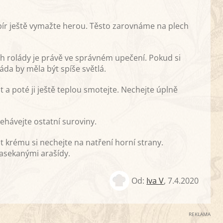
apír ještě vymažte herou. Těsto zarovnáme na plech
h rolády je právě ve správném upečení. Pokud si
da by měla být spíše světlá.
a poté ji ještě teplou smotejte. Nechejte úplně
hávejte ostatní suroviny.
 krému si nechejte na natření horní strany.
nasekanými arašídy.
Od:
Iva V
,
7.4.2020
REKLAMA