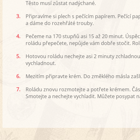
Těsto musí zůstat nadýchané.
3.
Připravíme si plech s pečícím papírem. Pečící p
a dáme do rozehřáté trouby.
4.
Pečeme na 170 stupňů asi 15 až 20 minut. Úspěc
roládu přepečete, nepůjde vám dobře stočit. Rolá
5.
Hotovou roládu nechejte asi 2 minuty zchladnout 
vychladnout.
6.
Mezitím připravte krém. Do změklého másla zašle
7.
Roládu znovu rozmotejte a potřete krémem. Část
Smotejte a nechejte vychladit. Můžete posypat 