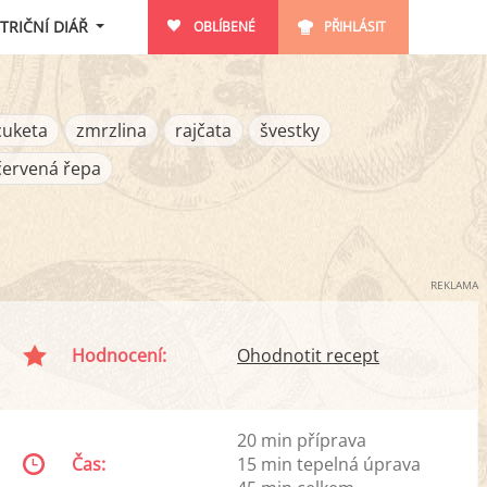
TRIČNÍ DIÁŘ
OBLÍBENÉ
PŘIHLÁSIT
cuketa
zmrzlina
rajčata
švestky
červená řepa
REKLAMA
Hodnocení:
Ohodnotit recept
20 min příprava
Čas:
15 min tepelná úprava