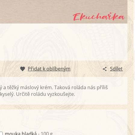
Přidat k oblíbeným
Sdílet
ý a těžký máslový krém. Taková roláda nás příliš
kyselý. Určitě roládu vyzkoušejte.
mouka hladká
- 100 g