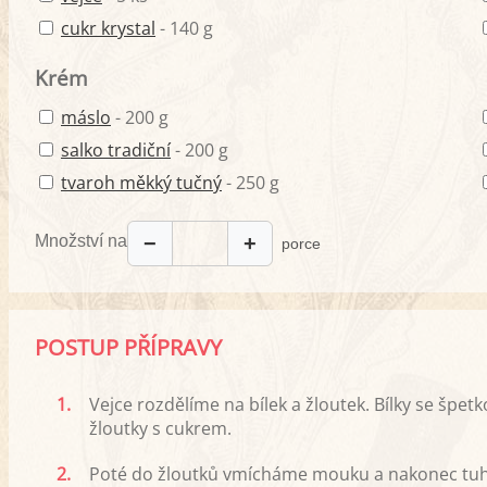
cukr krystal
- 140 g
Krém
máslo
- 200 g
salko tradiční
- 200 g
tvaroh měkký tučný
- 250 g
Množství na
−
+
porce
POSTUP PŘÍPRAVY
1.
Vejce rozdělíme na bílek a žloutek. Bílky se špe
žloutky s cukrem.
2.
Poté do žloutků vmícháme mouku a nakonec tuhý 