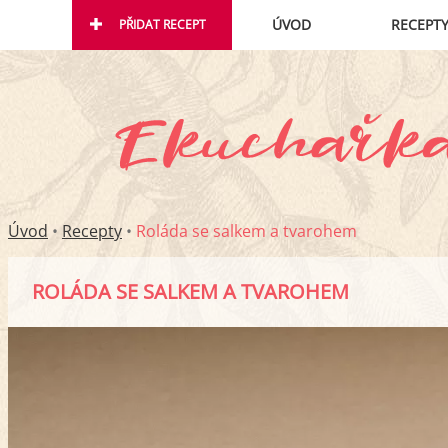
ÚVOD
RECEPT
PŘIDAT RECEPT
Úvod
•
Recepty
•
Roláda se salkem a tvarohem
ROLÁDA SE SALKEM A TVAROHEM