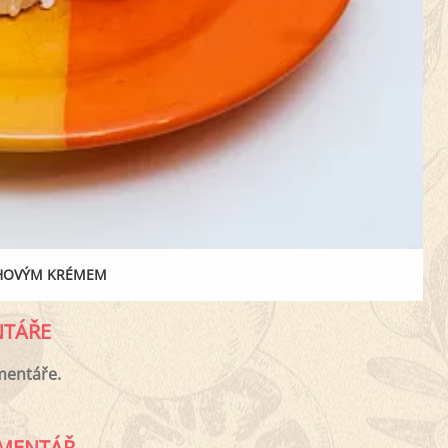
OHOVÝM KRÉMEM
TÁŘE
mentáře.
MENTÁŘ