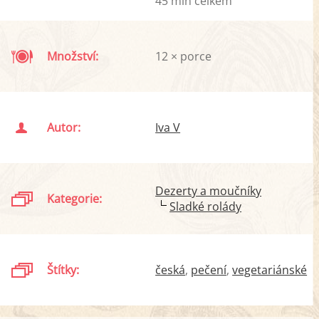
45 min celkem
Množství:
12 × porce
Autor:
Iva V
Dezerty a moučníky
Kategorie:
Sladké rolády
Štítky:
česká
pečení
vegetariánské