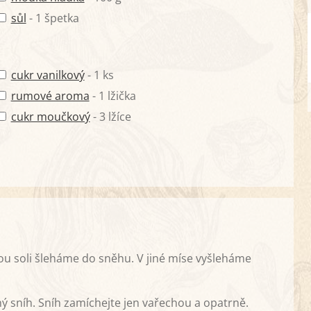
sůl
- 1 špetka
cukr vanilkový
- 1 ks
rumové aroma
- 1 lžička
cukr moučkový
- 3 lžíce
tkou soli šleháme do sněhu. V jiné míse vyšleháme
sníh. Sníh zamíchejte jen vařechou a opatrně.