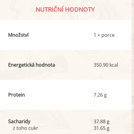
NUTRIČNÍ HODNOTY
Množství
1 × porce
Energetická hodnota
350.90 kcal
Protein
7.26 g
Sacharidy
37.88 g
z toho cukr
31.65 g