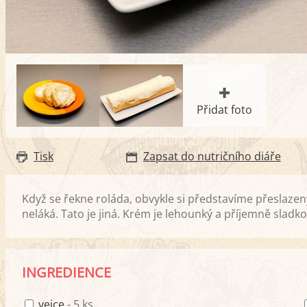
Přidat foto
Tisk
Zapsat do nutričního diáře
Když se řekne roláda, obvykle si představíme přeslazen
neláká. Tato je jiná. Krém je lehounký a příjemně sladko
INGREDIENCE
vejce
- 5 ks