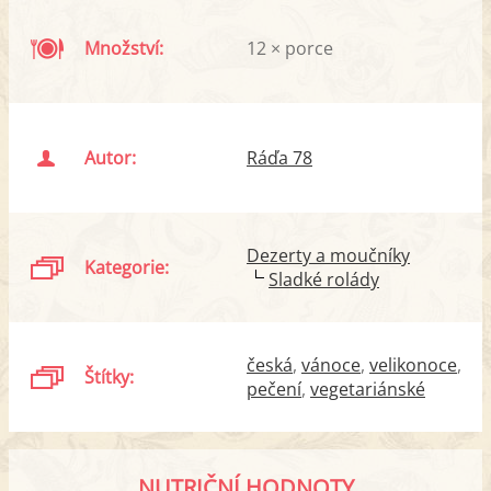
Množství:
12 × porce
Autor:
Ráďa 78
Dezerty a moučníky
Kategorie:
Sladké rolády
česká
vánoce
velikonoce
Štítky:
pečení
vegetariánské
NUTRIČNÍ HODNOTY