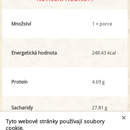
Množství
1 × porce
Energetická hodnota
248.43 kcal
Protein
4.69 g
Sacharidy
27.81 g
z toho cukr
19.97 g
×
Tyto webové stránky používají soubory
cookie.