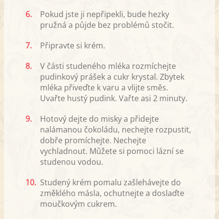
6.
Pokud jste ji nepřipekli, bude hezky
pružná a půjde bez problémů stočit.
7.
Připravte si krém.
8.
V části studeného mléka rozmíchejte
pudinkový prášek a cukr krystal. Zbytek
mléka přiveďte k varu a vlijte směs.
Uvařte hustý pudink. Vařte asi 2 minuty.
9.
Hotový dejte do misky a přidejte
nalámanou čokoládu, nechejte rozpustit,
dobře promíchejte. Nechejte
vychladnout. Můžete si pomoci lázní se
studenou vodou.
10.
Studený krém pomalu zašlehávejte do
změklého másla, ochutnejte a doslaďte
moučkovým cukrem.