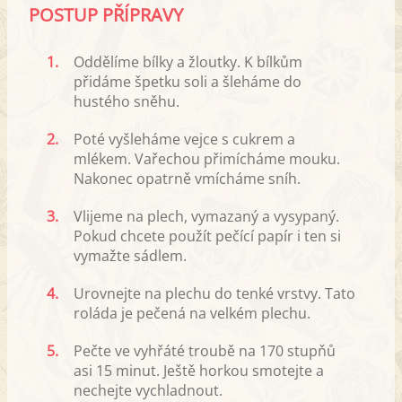
POSTUP PŘÍPRAVY
1.
Oddělíme bílky a žloutky. K bílkům
přidáme špetku soli a šleháme do
hustého sněhu.
2.
Poté vyšleháme vejce s cukrem a
mlékem. Vařechou přimícháme mouku.
Nakonec opatrně vmícháme sníh.
3.
Vlijeme na plech, vymazaný a vysypaný.
Pokud chcete použít pečící papír i ten si
vymažte sádlem.
4.
Urovnejte na plechu do tenké vrstvy. Tato
roláda je pečená na velkém plechu.
5.
Pečte ve vyhřáté troubě na 170 stupňů
asi 15 minut. Ještě horkou smotejte a
nechejte vychladnout.