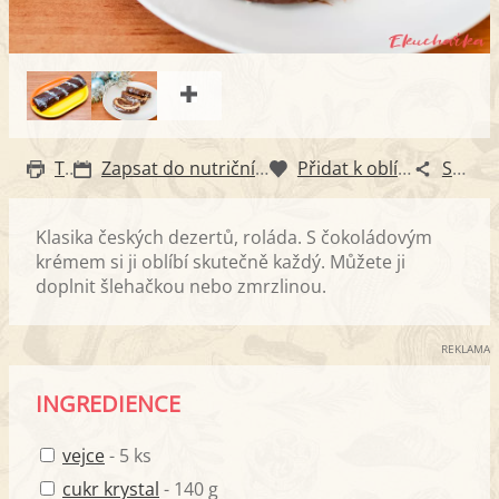
Tisk
Zapsat do nutričního diáře
Přidat k oblíbeným
Sdílet
Klasika českých dezertů, roláda. S čokoládovým
krémem si ji oblíbí skutečně každý. Můžete ji
doplnit šlehačkou nebo zmrzlinou.
REKLAMA
INGREDIENCE
vejce
- 5 ks
cukr krystal
- 140 g