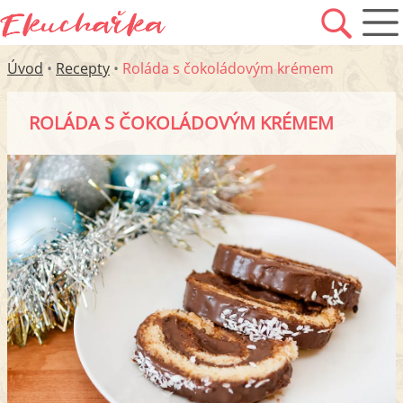
Úvod
•
Recepty
•
Roláda s čokoládovým krémem
ROLÁDA S ČOKOLÁDOVÝM KRÉMEM