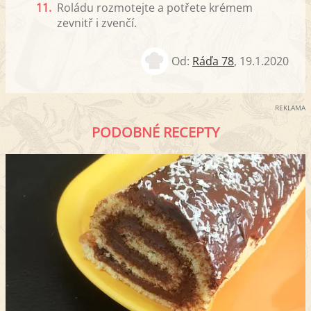
11.
Roládu rozmotejte a potřete krémem
zevnitř i zvenčí.
Od:
Ráďa 78
,
19.1.2020
REKLAMA
PODOBNÉ RECEPTY