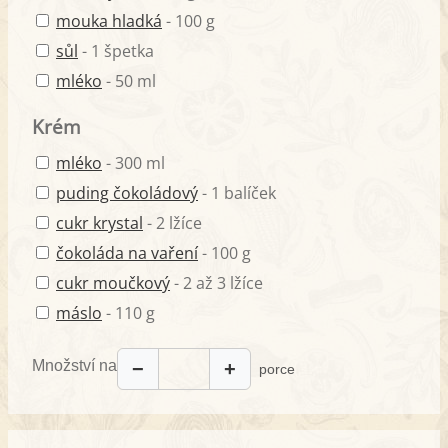
mouka hladká
- 100 g
sůl
- 1 špetka
mléko
- 50 ml
Krém
mléko
- 300 ml
puding čokoládový
- 1 balíček
cukr krystal
- 2 lžíce
čokoláda na vaření
- 100 g
cukr moučkový
- 2 až 3 lžíce
máslo
- 110 g
Množství na
−
+
porce