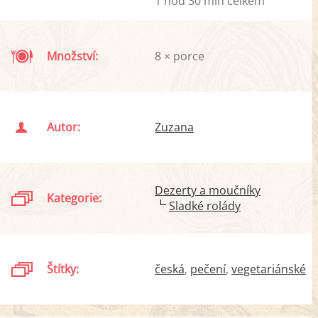
1 hod 30 min celkem
Množství:
8 × porce
Autor:
Zuzana
Dezerty a moučníky
Kategorie:
Sladké rolády
Štítky:
česká
pečení
vegetariánské