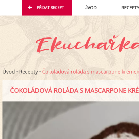
ÚVOD
RECEPT
PŘIDAT RECEPT
Úvod
•
Recepty
•
Čokoládová roláda s mascarpone kréme
ČOKOLÁDOVÁ ROLÁDA S MASCARPONE KR