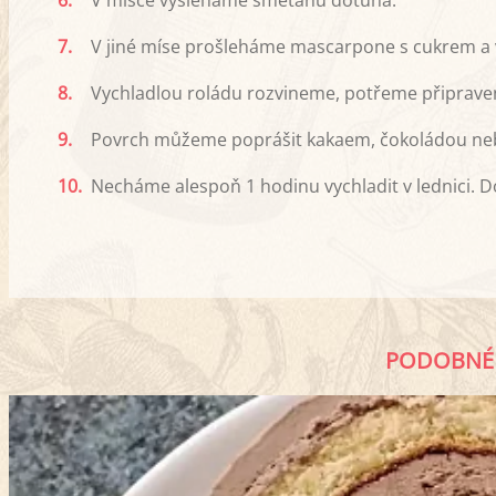
6.
V misce vyšleháme smetanu dotuha.
7.
V jiné míse prošleháme mascarpone s cukrem a 
8.
Vychladlou roládu rozvineme, potřeme připrav
9.
Povrch můžeme poprášit kakaem, čokoládou ne
10.
Necháme alespoň 1 hodinu vychladit v lednici. Do
PODOBNÉ 