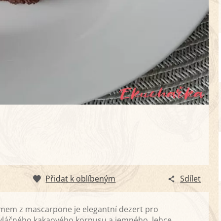
Přidat k oblíbeným
Sdílet
mem z mascarpone je elegantní dezert pro
e vláčného kakaového korpusu a jemného, lehce