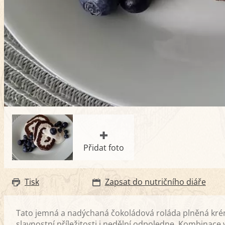
Přidat foto
Tisk
Zapsat do nutričního diáře
Tato jemná a nadýchaná čokoládová roláda plněná kré
slavnostní příležitosti i nedělní odpoledne. Kombinac