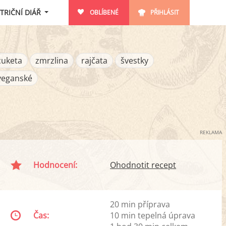
TRIČNÍ DIÁŘ
OBLÍBENÉ
PŘIHLÁSIT
cuketa
zmrzlina
rajčata
švestky
veganské
REKLAMA
Hodnocení:
Ohodnotit recept
20 min příprava
Čas:
10 min tepelná úprava