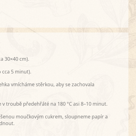
ca 30×40 cm).
 cca 5 minut).
lehka vmícháme stěrkou, aby se zachovala
v troubě předehřáté na 180 °C asi 8–10 minut.
rášenou moučkovým cukrem, sloupneme papír a
adnout.