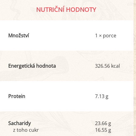
NUTRIČNÍ HODNOTY
Množství
1 × porce
Energetická hodnota
326.56 kcal
Protein
7.13 g
Sacharidy
23.66 g
z toho cukr
16.55 g