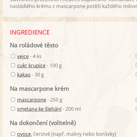
nasládlého krému z mascarpone potěší každého milovn
INGREDIENCE
Na roládové těsto
vejce
- 4 ks
cukr krupice
- 100 g
kakao
- 30 g
Na mascarpone krém
mascarpone
- 250 g
smetana ke šlehání
- 200 ml
Na dokončení (volitelně)
ovoce
, čerstvé (např. maliny nebo borůvky)