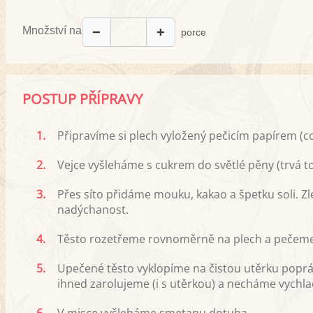
Množství na
−
+
porce
POSTUP PŘÍPRAVY
1.
Připravíme si plech vyložený pečicím papírem (c
2.
Vejce vyšleháme s cukrem do světlé pěny (trvá to
3.
Přes síto přidáme mouku, kakao a špetku soli. Z
nadýchanost.
4.
Těsto rozetřeme rovnoměrně na plech a pečeme 
5.
Upečené těsto vyklopíme na čistou utěrku pop
ihned zarolujeme (i s utěrkou) a necháme vychl