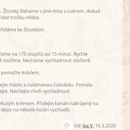
. Žloutky šleháme v jiné míse s cukrem, dokud
idat trošku mléka.
přidáme ke žloutkům.
me na 170 stupňů asi 15 minut. Rychle
ně stočíme. Necháme vychladnout stočené.
oře pomažte máslem.
idejte máslo a nalámanou čokoládu. Pomalu
jte. Nechejte chvíli vychladnout.
 tekutým krémem. Přidejte banán nakrájený na
dejte na několik hodin vychladit.
Od:
Iva V
,
16.3.2020