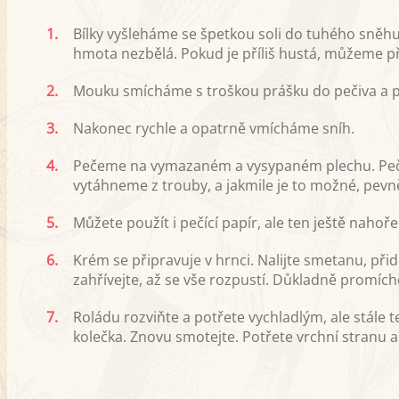
1.
Bílky vyšleháme se špetkou soli do tuhého sněhu
hmota nezbělá. Pokud je příliš hustá, můžeme př
2.
Mouku smícháme s troškou prášku do pečiva a 
3.
Nakonec rychle a opatrně vmícháme sníh.
4.
Pečeme na vymazaném a vysypaném plechu. Peče
vytáhneme z trouby, a jakmile je to možné, pev
5.
Můžete použít i pečící papír, ale ten ještě nah
6.
Krém se připravuje v hrnci. Nalijte smetanu, př
zahřívejte, až se vše rozpustí. Důkladně promíche
7.
Roládu rozviňte a potřete vychladlým, ale stále
kolečka. Znovu smotejte. Potřete vrchní stranu a 