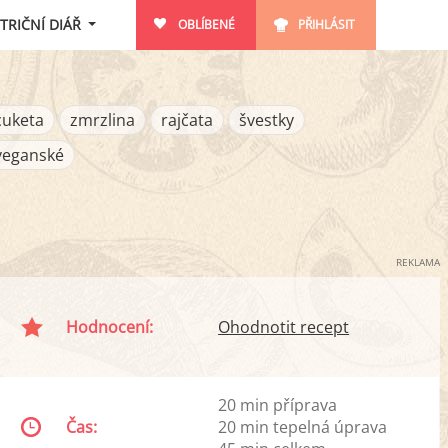
TRIČNÍ DIÁŘ
OBLÍBENÉ
PŘIHLÁSIT
cuketa
zmrzlina
rajčata
švestky
veganské
REKLAMA
Hodnocení:
Ohodnotit recept
20 min příprava
Čas:
20 min tepelná úprava