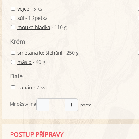
vejce
- 5 ks
sůl
- 1 špetka
mouka hladká
- 110 g
Krém
smetana ke šlehání
- 250 g
máslo
- 40 g
Dále
banán
- 2 ks
Množství na
−
+
porce
POSTUP PŘÍPRAVY