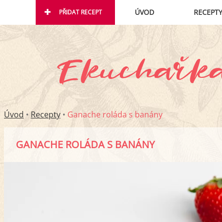
ÚVOD
RECEPT
PŘIDAT RECEPT
Úvod
•
Recepty
•
Ganache roláda s banány
GANACHE ROLÁDA S BANÁNY