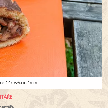
SKOOŘÍŠKOVÝM KRÉMEM
TÁŘE
mentáře.