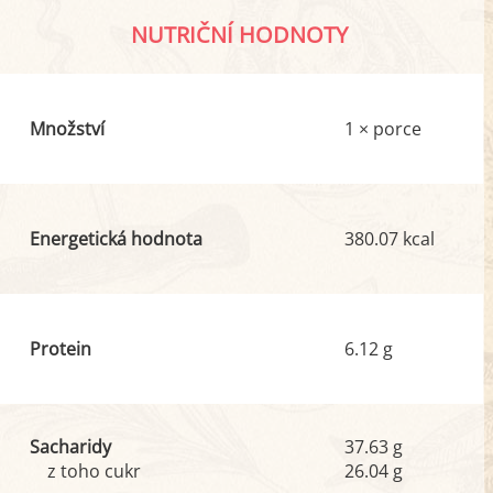
NUTRIČNÍ HODNOTY
Množství
1 × porce
Energetická hodnota
380.07 kcal
Protein
6.12 g
Sacharidy
37.63 g
z toho cukr
26.04 g