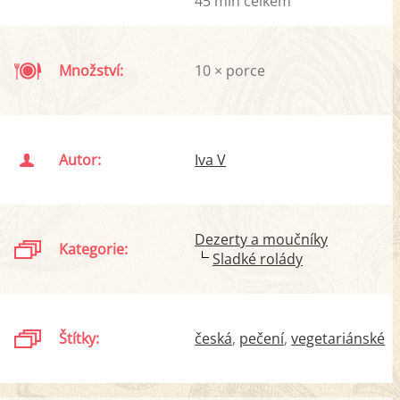
45 min celkem
Množství:
10 × porce
Autor:
Iva V
Dezerty a moučníky
Kategorie:
Sladké rolády
Štítky:
česká
pečení
vegetariánské