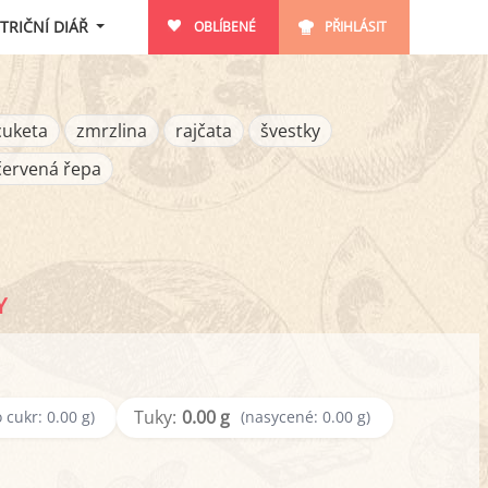
TRIČNÍ DIÁŘ
OBLÍBENÉ
PŘIHLÁSIT
cuketa
zmrzlina
rajčata
švestky
červená řepa
Y
Tuky:
0.00 g
 cukr: 0.00 g)
(nasycené: 0.00 g)