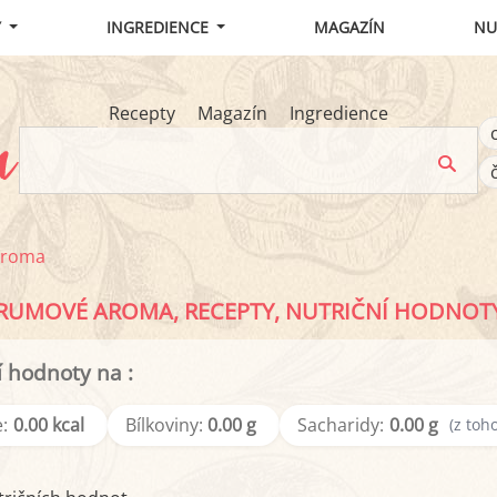
Y
INGREDIENCE
MAGAZÍN
NU
Recepty
Magazín
Ingredience
aroma
RUMOVÉ AROMA, RECEPTY, NUTRIČNÍ HODNOT
í hodnoty na
:
:
0.00 kcal
Bílkoviny:
0.00 g
Sacharidy:
0.00 g
(z toho