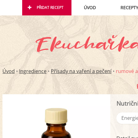
ÚVOD
RECEPT
PŘIDAT RECEPT
Úvod
•
Ingredience
•
Přísady na vaření a pečení
•
rumové 
Nutričn
Energie