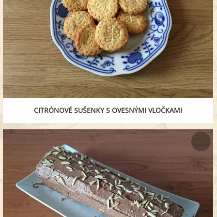
CITRÓNOVÉ SUŠENKY S OVESNÝMI VLOČKAMI