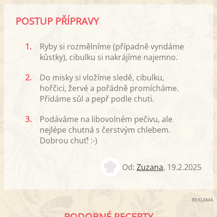
POSTUP PŘÍPRAVY
1.
Ryby si rozmělníme (případně vyndáme
kůstky), cibulku si nakrájíme najemno.
2.
Do misky si vložíme sledě, cibulku,
hořčici, žervé a pořádně promícháme.
Přidáme sůl a pepř podle chuti.
3.
Podáváme na libovolném pečivu, ale
nejlépe chutná s čerstvým chlebem.
Dobrou chuť! :-)
Od:
Zuzana
,
19.2.2025
REKLAMA
PODOBNÉ RECEPTY