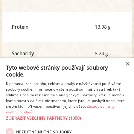
Protein
13.98 g
Sacharidy
8.24 g
z toho cukr
5.83 g
×
Tyto webové stránky používají soubory
cookie.
Tuk
18.01 g
K personalizaci obsahu, reklam a analýze návštěvnosti používáme
soubory cookie. Informace o vašem používání našich stránek také
z toho nas. mastné kyseliny
6.88 g
sdílíme s našimi reklamními a analytickými partnery, kteří je mohou
kombinovat s dalšími informacemi, které jste jim poskytli nebo které
shromáždili při vašem používání jejich služeb.
Zásady ochrany
Detailní rozpis
osobních údajů
ZOBRAZIT VŠECHNY PARTNERY
(1050) →
REKLAMA
NEZBYTNĚ NUTNÉ SOUBORY