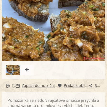
Tisk
Zapsat do nutričního diáře
Přidat k oblíbeným
Sdílet
Pomazánka ze sleďů v rajčatové omáčce je rychlá a
chutná varianta pro milovníky rybích jídel. Tento