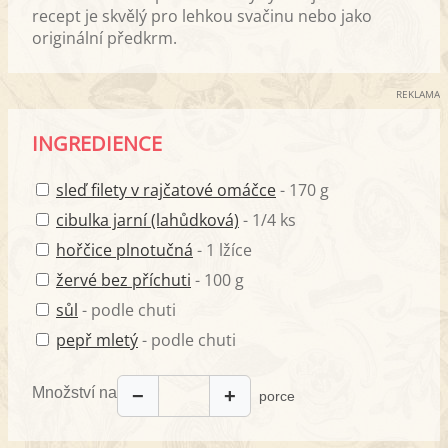
recept je skvělý pro lehkou svačinu nebo jako
originální předkrm.
REKLAMA
INGREDIENCE
sleď filety v rajčatové omáčce
- 170 g
cibulka jarní (lahůdková)
- 1/4 ks
hořčice plnotučná
- 1 lžíce
žervé bez příchuti
- 100 g
sůl
- podle chuti
pepř mletý
- podle chuti
Množství na
−
+
porce