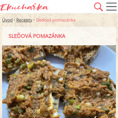
Úvod
•
Recepty
•
Sleďová pomazánka
SLEĎOVÁ POMAZÁNKA