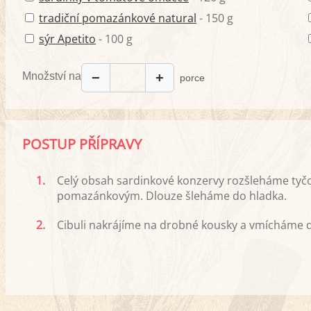
tradiční pomazánkové natural
- 150 g
sýr Apetito
- 100 g
Množství na
−
+
porce
POSTUP PŘÍPRAVY
1.
Celý obsah sardinkové konzervy rozšleháme tyč
pomazánkovým. Dlouze šleháme do hladka.
2.
Cibuli nakrájíme na drobné kousky a vmícháme