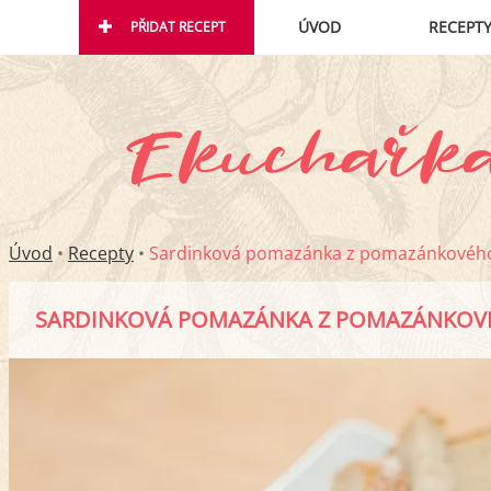
ÚVOD
RECEPT
PŘIDAT RECEPT
Úvod
•
Recepty
•
Sardinková pomazánka z pomazánkovéh
SARDINKOVÁ POMAZÁNKA Z POMAZÁNKOV