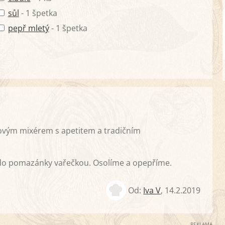
sůl
- 1 špetka
pepř mletý
- 1 špetka
ovým mixérem s apetitem a tradičním
 do pomazánky vařečkou. Osolíme a opepříme.
Od:
Iva V
,
14.2.2019
REKLAMA