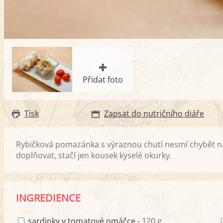
Přidat foto
Tisk
Zapsat do nutričního diáře
Rybičková pomazánka s výraznou chutí nesmí chybět na 
doplňovat, stačí jen kousek kyselé okurky.
INGREDIENCE
sardinky v tomatové omáčce
- 120 g