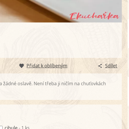
Přidat k oblíbeným
Sdílet
žádné oslavě. Není třeba ji ničím na chuťovkách
cibule
- 1 ks