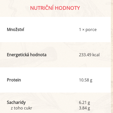
NUTRIČNÍ HODNOTY
Množství
1 × porce
Energetická hodnota
233.49 kcal
Protein
10.58 g
Sacharidy
6.21 g
z toho cukr
3.84 g