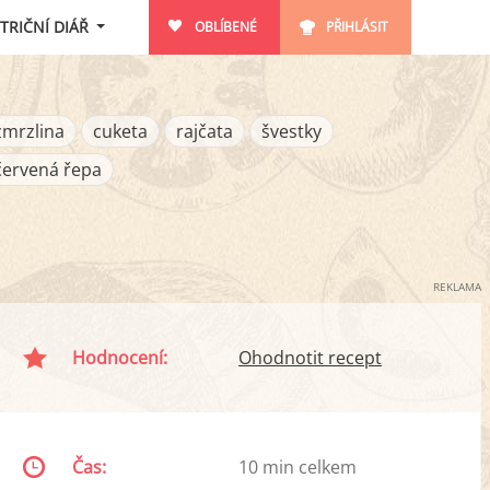
TRIČNÍ DIÁŘ
OBLÍBENÉ
PŘIHLÁSIT
zmrzlina
cuketa
rajčata
švestky
červená řepa
REKLAMA
Hodnocení:
Ohodnotit recept
Čas:
10 min celkem