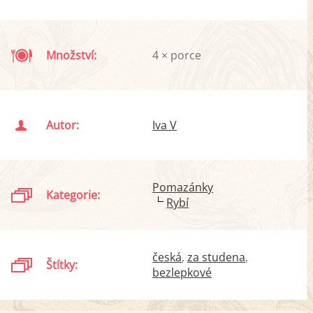
Množství:
4 × porce
Autor:
Iva V
Pomazánky
Kategorie:
Rybí
česká
za studena
Štítky:
bezlepkové