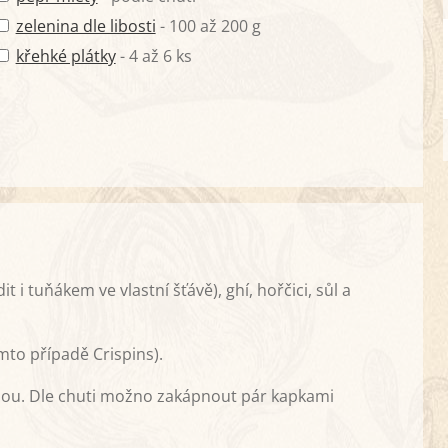
zelenina dle libosti
- 100 až 200 g
křehké plátky
- 4 až 6 ks
 tuňákem ve vlastní šťávě), ghí, hořčici, sůl a
to případě Crispins).
ou. Dle chuti možno zakápnout pár kapkami