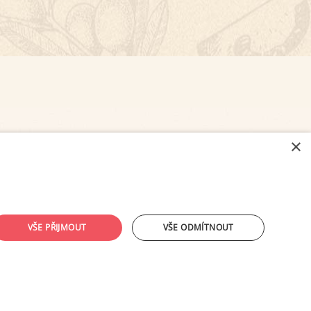
×
NASTAVENÍ COOKIES
VŠE PŘIJMOUT
VŠE ODMÍTNOUT
ouhlasu provozovatele zakázáno.