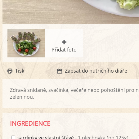
Přidat foto
Tisk
Zapsat do nutričního diáře
Zdravá snídaně, svačinka, večeře nebo pohoštění pro 
zeleninou.
INGREDIENCE
sardinky ve vlastní šťávě
- 1 plechovka (po 125g)