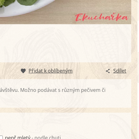
Přidat k oblíbeným
Sdílet
návštěvu. Možno podávat s různým pečivem či
pepř mletý
- podle chuti