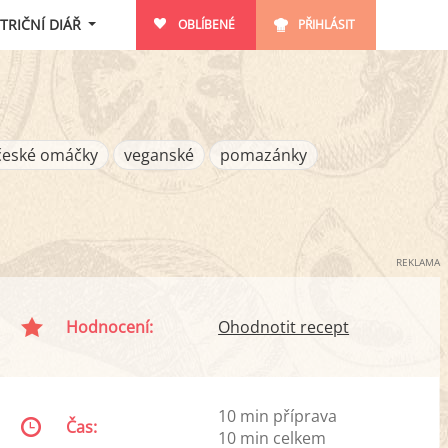
TRIČNÍ DIÁŘ
OBLÍBENÉ
PŘIHLÁSIT
české omáčky
veganské
pomazánky
REKLAMA
Hodnocení:
Ohodnotit recept
10 min příprava
Čas:
10 min celkem