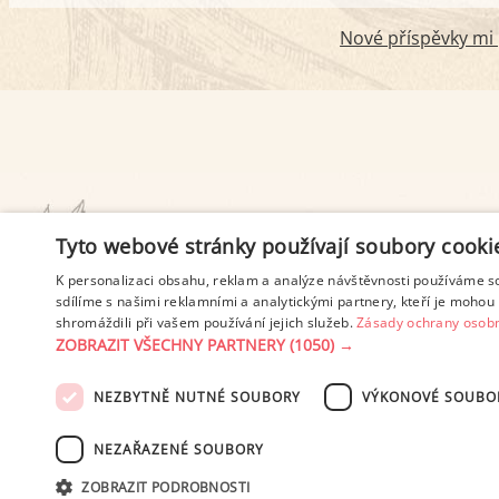
Nové příspěvky mi p
PODMÍNKY UŽITÍ
Tyto webové stránky používají soubory cooki
K personalizaci obsahu, reklam a analýze návštěvnosti používáme s
sdílíme s našimi reklamními a analytickými partnery, kteří je mohou 
shromáždili při vašem používání jejich služeb.
Zásady ochrany osobn
ZOBRAZIT VŠECHNY PARTNERY
(1050) →
NEZBYTNĚ NUTNÉ SOUBORY
VÝKONOVÉ SOUBO
© 2003-2026 ekucharka.cz
, IS
NEZAŘAZENÉ SOUBORY
ZOBRAZIT PODROBNOSTI