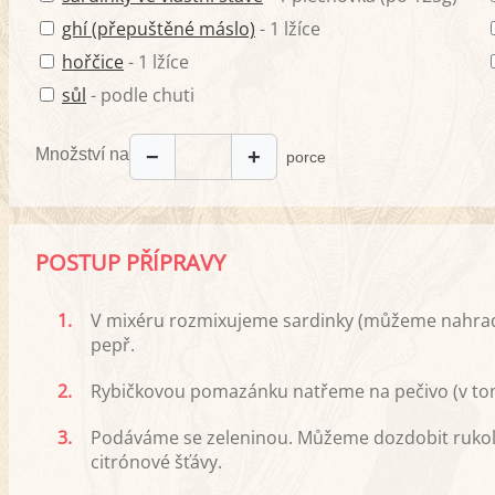
ghí (přepuštěné máslo)
- 1 lžíce
hořčice
- 1 lžíce
sůl
- podle chuti
Množství na
−
+
porce
POSTUP PŘÍPRAVY
1.
V mixéru rozmixujeme sardinky (můžeme nahradit i
pepř.
2.
Rybičkovou pomazánku natřeme na pečivo (v tom
3.
Podáváme se zeleninou. Můžeme dozdobit rukol
citrónové šťávy.