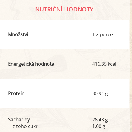
NUTRIČNÍ HODNOTY
Množství
1 × porce
Energetická hodnota
416.35 kcal
Protein
30.91 g
Sacharidy
26.43 g
z toho cukr
1.00 g