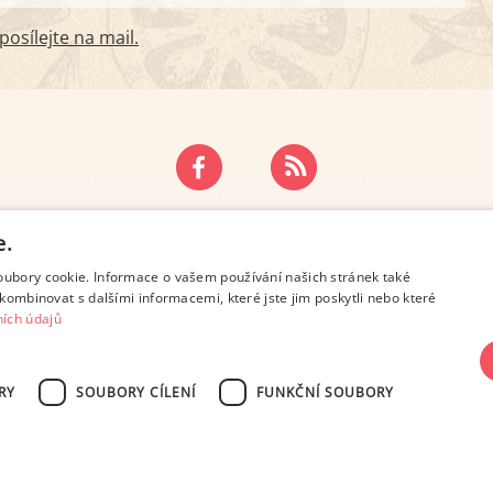
osílejte na mail.
ZÁSADY OCHRANY OSOBNÍCH ÚDAJŮ
KONTAKT
e.
oubory cookie. Informace o vašem používání našich stránek také
kombinovat s dalšími informacemi, které jste jim poskytli nebo které
ích údajů
RY
SOUBORY CÍLENÍ
FUNKČNÍ SOUBORY
SN 2694-6866, jakékoli veřejné šíření obsahu tohoto serveru je bez písemného s
Design: Eva Roverová