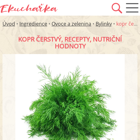
Úvod
•
Ingredience
•
Ovoce a zelenina
•
Bylinky
•
kopr čerstvý
KOPR ČERSTVÝ, RECEPTY, NUTRIČNÍ
HODNOTY