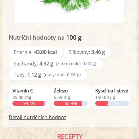
Nutriční hodnoty na
100 g
:
Energie:
43.00 kcal
Bílkoviny:
3.46 g
Sacharidy:
4.92 g
(z toho cukr: 0.00 g)
Tuky:
1.12 g
(nasycené: 0.06 g)
Vitamín C
Železo
Kyselina listová
B
85.00 mg
6.59 mg
150.00 μg
0
94.4%
82.4%
37.5%
Detail nutričních hodnot
RECEPTY