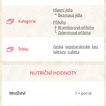
Hlavní jídla
Bezmasá jídla
Kategorie:
Přílohy
Bramborové přílohy
Zeleninové přílohy
česká
vegetariánské
bez
Štítky:
laktózy
cuketa
NUTRIČNÍ HODNOTY
Množství
1 × porce