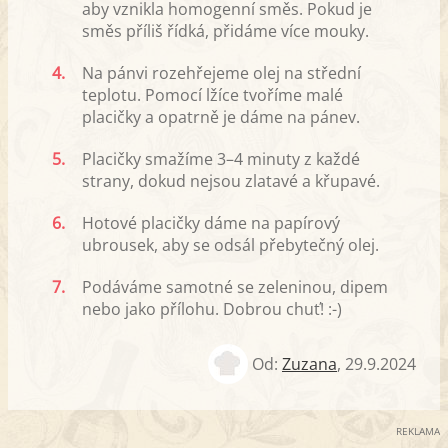
aby vznikla homogenní směs. Pokud je
směs příliš řídká, přidáme více mouky.
4.
Na pánvi rozehřejeme olej na střední
teplotu. Pomocí lžíce tvoříme malé
placičky a opatrně je dáme na pánev.
5.
Placičky smažíme 3–4 minuty z každé
strany, dokud nejsou zlatavé a křupavé.
6.
Hotové placičky dáme na papírový
ubrousek, aby se odsál přebytečný olej.
7.
Podáváme samotné se zeleninou, dipem
nebo jako přílohu. Dobrou chuť! :-)
Od:
Zuzana
,
29.9.2024
REKLAMA