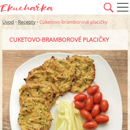
Úvod
•
Recepty
•
Cuketovo-bramborové placičky
CUKETOVO-BRAMBOROVÉ PLACIČKY