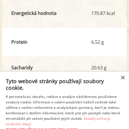
Energetická hodnota
170.87 kcal
Protein
6.52 g
Sacharidy
20.63 g
z toho cukr
4.39 g
×
Tyto webové stránky používají soubory
cookie.
Tuk
5.98 g
K personalizaci obsahu, reklam a analýze návštěvnosti používáme
z toho nas. mastné kyseliny
1.28 g
soubory cookie. Informace o vašem používání našich stránek také
sdílíme s našimi reklamními a analytickými partnery, kteří je mohou
kombinovat s dalšími informacemi, které jste jim poskytli nebo které
shromáždili při vašem používání jejich služeb.
Zásady ochrany
Detailní rozpis
osobních údajů