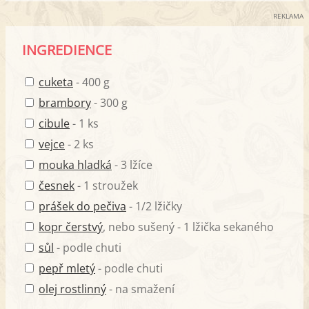
REKLAMA
INGREDIENCE
cuketa
- 400 g
brambory
- 300 g
cibule
- 1 ks
vejce
- 2 ks
mouka hladká
- 3 lžíce
česnek
- 1 stroužek
prášek do pečiva
- 1/2 lžičky
kopr čerstvý
, nebo sušený - 1 lžička sekaného
sůl
- podle chuti
pepř mletý
- podle chuti
olej rostlinný
- na smažení