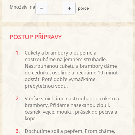
Množství na
−
+
porce
POSTUP PŘÍPRAVY
1.
Cukety a brambory oloupeme a
nastrouháme na jemném struhadle.
Nastrouhanou cuketu a brambory dáme
do cedníku, osolíme a necháme 10 minut
odstát. Poté dobře vymačkáme
přebytečnou vodu.
2.
V míse smícháme nastrouhanou cuketu a
brambory. Přidáme nasekanou cibuli,
česnek, vejce, mouku, prášek do pečiva a
kopr.
3.
Dochutíme solí a pepřem. Promícháme,