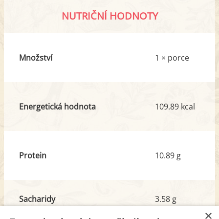
NUTRIČNÍ HODNOTY
Množství
1 × porce
Energetická hodnota
109.89 kcal
Protein
10.89 g
Sacharidy
3.58 g
z toho cukr
2.73 g
×