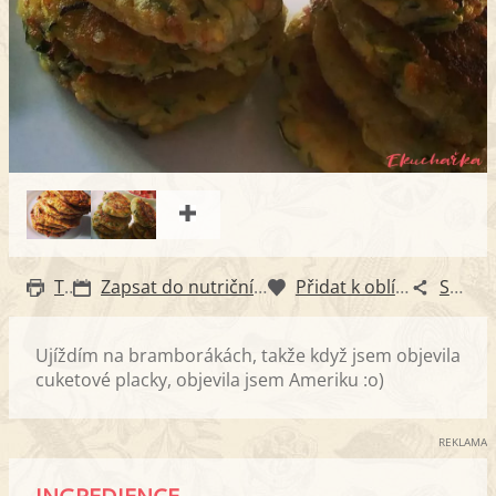
Tisk
Zapsat do nutričního diáře
Přidat k oblíbeným
Sdílet
Ujíždím na bramborákách, takže když jsem objevila
cuketové placky, objevila jsem Ameriku :o)
REKLAMA