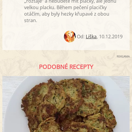
„roztaje“ a nebudete mít placky, ale jednu
velkou placku. Během pečení placičky
otáčím, aby byly hezky křupavé z obou
stran.
Od:
Liška
,
10.12.2019
REKLAMA
PODOBNÉ RECEPTY