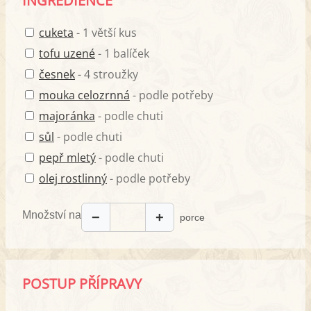
INGREDIENCE
cuketa
- 1 větší kus
tofu uzené
- 1 balíček
česnek
- 4 stroužky
mouka celozrnná
- podle potřeby
majoránka
- podle chuti
sůl
- podle chuti
pepř mletý
- podle chuti
olej rostlinný
- podle potřeby
Množství na
−
+
porce
POSTUP PŘÍPRAVY