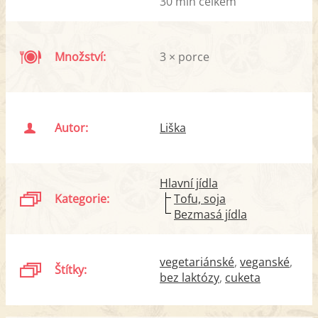
30 min celkem
Množství:
3 × porce
Autor:
Liška
Hlavní jídla
Kategorie:
Tofu, soja
Bezmasá jídla
vegetariánské
veganské
Štítky:
bez laktózy
cuketa