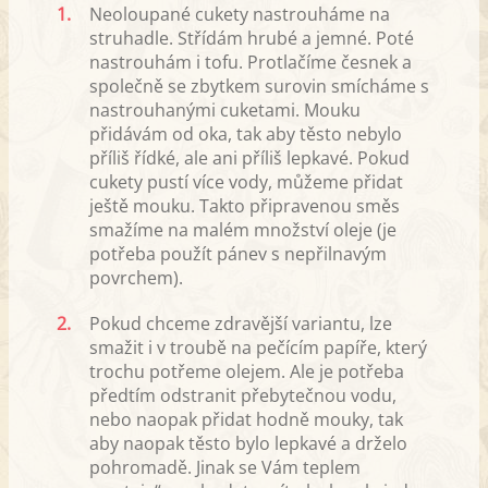
1.
Neoloupané cukety nastrouháme na
struhadle. Střídám hrubé a jemné. Poté
nastrouhám i tofu. Protlačíme česnek a
společně se zbytkem surovin smícháme s
nastrouhanými cuketami. Mouku
přidávám od oka, tak aby těsto nebylo
příliš řídké, ale ani příliš lepkavé. Pokud
cukety pustí více vody, můžeme přidat
ještě mouku. Takto připravenou směs
smažíme na malém množství oleje (je
potřeba použít pánev s nepřilnavým
povrchem).
2.
Pokud chceme zdravější variantu, lze
smažit i v troubě na pečícím papíře, který
trochu potřeme olejem. Ale je potřeba
předtím odstranit přebytečnou vodu,
nebo naopak přidat hodně mouky, tak
aby naopak těsto bylo lepkavé a drželo
pohromadě. Jinak se Vám teplem