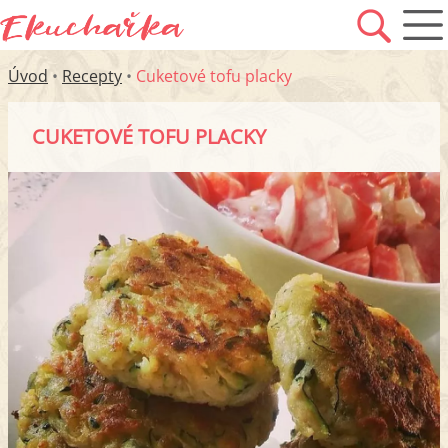
Úvod
•
Recepty
•
Cuketové tofu placky
CUKETOVÉ TOFU PLACKY