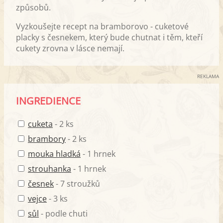
způsobů.
Vyzkoušejte recept na bramborovo - cuketové
placky s česnekem, který bude chutnat i těm, kteří
cukety zrovna v lásce nemají.
REKLAMA
INGREDIENCE
cuketa
- 2 ks
brambory
- 2 ks
mouka hladká
- 1 hrnek
strouhanka
- 1 hrnek
česnek
- 7 stroužků
vejce
- 3 ks
sůl
- podle chuti