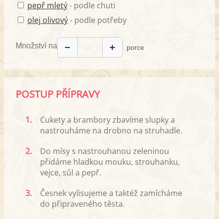
pepř mletý
- podle chuti
olej olivový
- podle potřeby
Množství na
−
+
porce
POSTUP PŘÍPRAVY
1.
Cukety a brambory zbavíme slupky a
nastrouháme na drobno na struhadle.
2.
Do mísy s nastrouhanou zeleninou
přidáme hladkou mouku, strouhanku,
vejce, sůl a pepř.
3.
Česnek vylisujeme a taktéž zamícháme
do připraveného těsta.