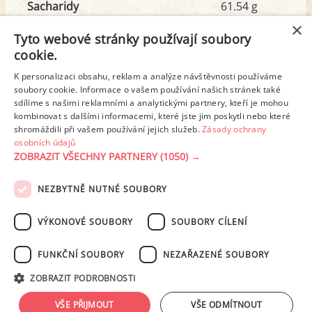
Sacharidy
61.54 g
z toho cukr
5.26 g
×
Tyto webové stránky používají soubory
cookie.
Tuk
5.31 g
K personalizaci obsahu, reklam a analýze návštěvnosti používáme
z toho nas. mastné kyseliny
1.52 g
soubory cookie. Informace o vašem používání našich stránek také
sdílíme s našimi reklamními a analytickými partnery, kteří je mohou
kombinovat s dalšími informacemi, které jste jim poskytli nebo které
shromáždili při vašem používání jejich služeb.
Zásady ochrany
Detailní rozpis
osobních údajů
ZOBRAZIT VŠECHNY PARTNERY
(1050) →
REKLAMA
NEZBYTNĚ NUTNÉ SOUBORY
PODMÍNKY UŽITÍ
ZÁSADY OCHRANY OSOBNÍCH ÚDAJŮ
KONTAKT
VÝKONOVÉ SOUBORY
SOUBORY CÍLENÍ
NASTAVENÍ COOKIES
FUNKČNÍ SOUBORY
NEZAŘAZENÉ SOUBORY
© 2003-2026 ekucharka.cz
, ISSN 2694-6866, jakékoli veřejné šíření obsahu
ZOBRAZIT PODROBNOSTI
tohoto serveru je bez písemného souhlasu provozovatele zakázáno.
Design: Eva Roverová
VŠE PŘIJMOUT
VŠE ODMÍTNOUT