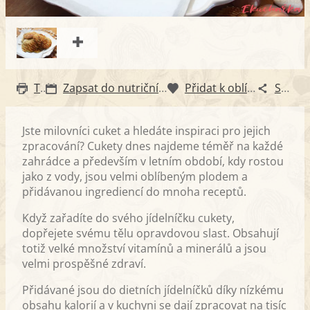
Tisk
Zapsat do nutričního diáře
Přidat k oblíbeným
Sdílet
Jste milovníci cuket a hledáte inspiraci pro jejich
zpracování? Cukety dnes najdeme téměř na každé
zahrádce a především v letním období, kdy rostou
jako z vody, jsou velmi oblíbeným plodem a
přidávanou ingrediencí do mnoha receptů.
Když zařadíte do svého jídelníčku cukety,
dopřejete svému tělu opravdovou slast. Obsahují
totiž velké množství vitamínů a minerálů a jsou
velmi prospěšné zdraví.
Přidávané jsou do dietních jídelníčků díky nízkému
obsahu kalorií a v kuchyni se dají zpracovat na tisíc