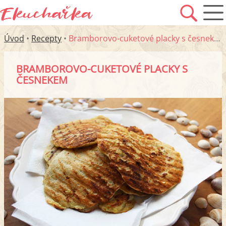
Úvod
•
Recepty
•
Bramborovo-cuketové placky s česnekem
BRAMBOROVO-CUKETOVÉ PLACKY S
ČESNEKEM