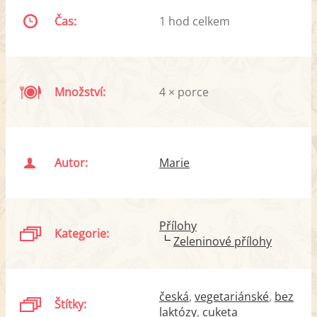
Čas:
1 hod celkem
Množství:
4 × porce
Autor:
Marie
Přílohy
Kategorie:
Zeleninové přílohy
česká
vegetariánské
bez
Štítky:
laktózy
cuketa