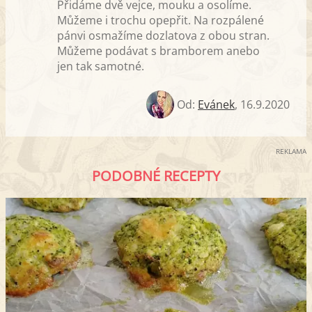
Přidáme dvě vejce, mouku a osolíme.
Můžeme i trochu opepřit. Na rozpálené
pánvi osmažíme dozlatova z obou stran.
Můžeme podávat s bramborem anebo
jen tak samotné.
Od:
Evánek
,
16.9.2020
REKLAMA
PODOBNÉ RECEPTY