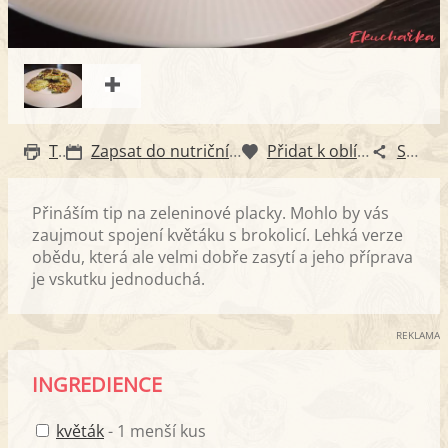
Tisk
Zapsat do nutričního diáře
Přidat k oblíbeným
Sdílet
Přináším tip na zeleninové placky. Mohlo by vás
zaujmout spojení květáku s brokolicí. Lehká verze
obědu, která ale velmi dobře zasytí a jeho příprava
je vskutku jednoduchá.
REKLAMA
INGREDIENCE
květák
- 1 menší kus