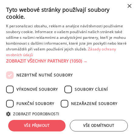
z toho cukr
7.99 g
×
Tyto webové stránky používají soubory
cookie.
Tuk
12.94 g
K personalizaci obsahu, reklam a analýze návštěvnosti používáme
z toho nas. mastné kyseliny
2.90 g
soubory cookie. Informace o vašem používání našich stránek také
sdílíme s našimi reklamními a analytickými partnery, kteří je mohou
kombinovat s dalšími informacemi, které jste jim poskytli nebo které
shromáždili při vašem používání jejich služeb.
Zásady ochrany
Detailní rozpis
osobních údajů
ZOBRAZIT VŠECHNY PARTNERY
(1050) →
REKLAMA
NEZBYTNĚ NUTNÉ SOUBORY
PODMÍNKY UŽITÍ
ZÁSADY OCHRANY OSOBNÍCH ÚDAJŮ
KONTAKT
VÝKONOVÉ SOUBORY
SOUBORY CÍLENÍ
NASTAVENÍ COOKIES
FUNKČNÍ SOUBORY
NEZAŘAZENÉ SOUBORY
© 2003-2026 ekucharka.cz
, ISSN 2694-6866, jakékoli veřejné šíření obsahu
ZOBRAZIT PODROBNOSTI
tohoto serveru je bez písemného souhlasu provozovatele zakázáno.
Design: Eva Roverová
VŠE PŘIJMOUT
VŠE ODMÍTNOUT