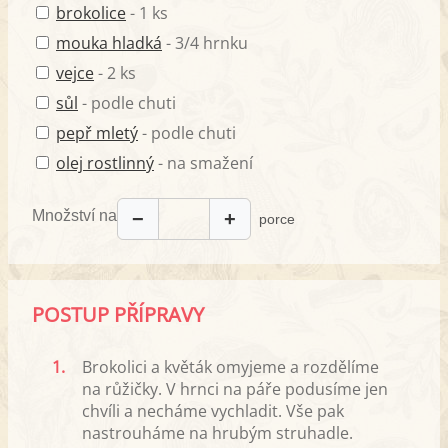
brokolice
- 1 ks
mouka hladká
- 3/4 hrnku
vejce
- 2 ks
sůl
- podle chuti
pepř mletý
- podle chuti
olej rostlinný
- na smažení
Množství na
−
+
porce
POSTUP PŘÍPRAVY
1.
Brokolici a květák omyjeme a rozdělíme
na růžičky. V hrnci na páře podusíme jen
chvíli a necháme vychladit. Vše pak
nastrouháme na hrubým struhadle.