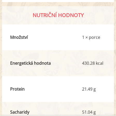
NUTRIČNÍ HODNOTY
Množství
1 × porce
Energetická hodnota
430.28 kcal
Protein
21.49 g
Sacharidy
51.04 g