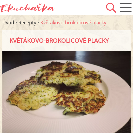
Úvod
•
Recepty
•
Květákovo-brokolicové placky
KVĚTÁKOVO-BROKOLICOVÉ PLACKY