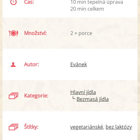
Čas:
10 min tepelná úprava
20 min celkem
Množství:
2 × porce
Autor:
Evánek
Hlavní jídla
Kategorie:
Bezmasá jídla
Štítky:
vegetariánské
bez laktózy