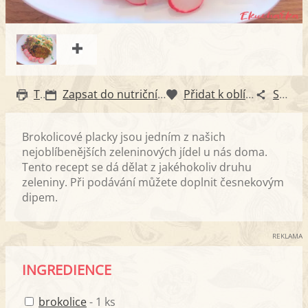
Tisk
Zapsat do nutričního diáře
Přidat k oblíbeným
Sdílet
Brokolicové placky jsou jedním z našich
nejoblíbenějších zeleninových jídel u nás doma.
Tento recept se dá dělat z jakéhokoliv druhu
zeleniny. Při podávání můžete doplnit česnekovým
dipem.
REKLAMA
INGREDIENCE
brokolice
- 1 ks