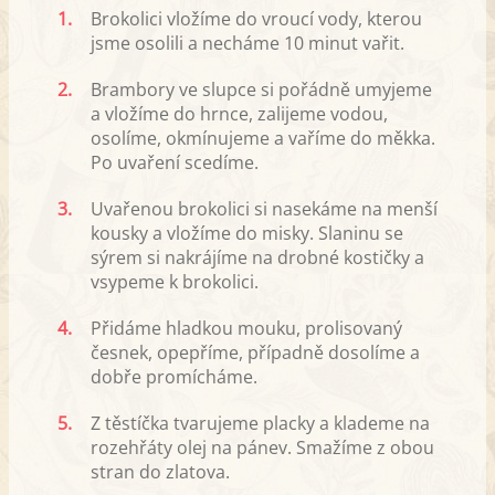
1.
Brokolici vložíme do vroucí vody, kterou
jsme osolili a necháme 10 minut vařit.
2.
Brambory ve slupce si pořádně umyjeme
a vložíme do hrnce, zalijeme vodou,
osolíme, okmínujeme a vaříme do měkka.
Po uvaření scedíme.
3.
Uvařenou brokolici si nasekáme na menší
kousky a vložíme do misky. Slaninu se
sýrem si nakrájíme na drobné kostičky a
vsypeme k brokolici.
4.
Přidáme hladkou mouku, prolisovaný
česnek, opepříme, případně dosolíme a
dobře promícháme.
5.
Z těstíčka tvarujeme placky a klademe na
rozehřáty olej na pánev. Smažíme z obou
stran do zlatova.