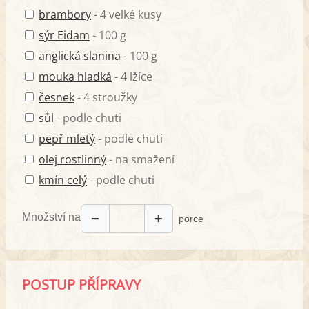
brambory
- 4 velké kusy
sýr Eidam
- 100 g
anglická slanina
- 100 g
mouka hladká
- 4 lžíce
česnek
- 4 stroužky
sůl
- podle chuti
pepř mletý
- podle chuti
olej rostlinný
- na smažení
kmín celý
- podle chuti
Množství na
−
+
porce
POSTUP PŘÍPRAVY