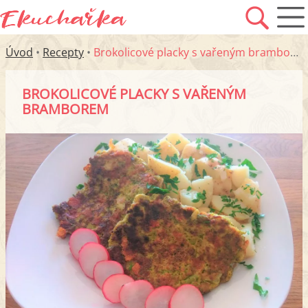
Úvod
•
Recepty
•
Brokolicové placky s vařeným bramborem
BROKOLICOVÉ PLACKY S VAŘENÝM
BRAMBOREM