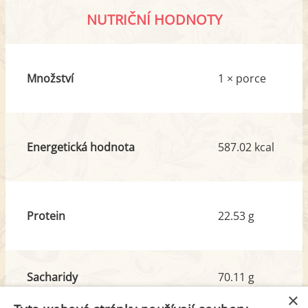
NUTRIČNÍ HODNOTY
Množství
1 × porce
Energetická hodnota
587.02 kcal
Protein
22.53 g
Sacharidy
70.11 g
z toho cukr
5.75 g
×