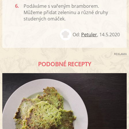
6.
Podáváme s vařeným bramborem.
Můžeme přidat zeleninu a různé druhy
studených omáček.
Od:
Petuler
,
14.5.2020
REKLAMA
PODOBNÉ RECEPTY