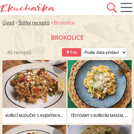
Úvod
•
Štítky receptů
•
Brokolice
BROKOLICE
40 receptů
Filtr
KUŘECÍ NUDLIČKY S ASIJSKÝMI NUDLEMI
TĚSTOVINY S KUŘECÍM MASEM, BROKOLICÍ, ČEDAREM A SMETANOU