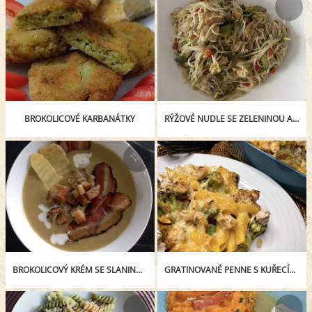
BROKOLICOVÉ KARBANÁTKY
RÝŽOVÉ NUDLE SE ZELENINOU A KRŮTÍM PRSEM
BROKOLICOVÝ KRÉM SE SLANINOU A SÝREM
GRATINOVANÉ PENNE S KUŘECÍM MASEM, SLANINOU A BROKOLICÍ