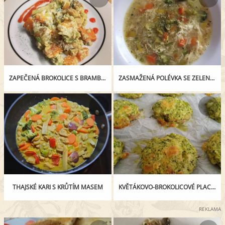
ZAPEČENÁ BROKOLICE S BRAMBORY, BATÁTY A NIVOU
ZASMAŽENÁ POLÉVKA SE ZELENINOU, VEJCEM A NUDLIČKAMI
THAJSKÉ KARI S KRŮTÍM MASEM
KVĚTÁKOVO-BROKOLICOVÉ PLACIČKY
REKLAMA