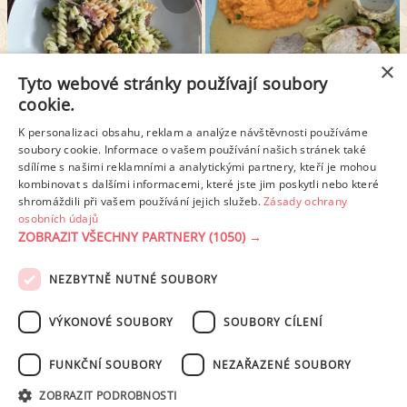
×
Tyto webové stránky používají soubory
cookie.
K personalizaci obsahu, reklam a analýze návštěvnosti používáme
TĚSTOVINY S BROKOLICÍ A SÝREM
VEPŘOVÁ PANENKA S MRKVOVÝM PYRÉ A PEČENOU BROKOLICÍ
soubory cookie. Informace o vašem používání našich stránek také
sdílíme s našimi reklamními a analytickými partnery, kteří je mohou
kombinovat s dalšími informacemi, které jste jim poskytli nebo které
shromáždili při vašem používání jejich služeb.
Zásady ochrany
1
2
3
4
Další stránka >
osobních údajů
ZOBRAZIT VŠECHNY PARTNERY
(1050) →
NEZBYTNĚ NUTNÉ SOUBORY
PODMÍNKY UŽITÍ
ZÁSADY OCHRANY OSOBNÍCH ÚDAJŮ
KONTAKT
VÝKONOVÉ SOUBORY
SOUBORY CÍLENÍ
NASTAVENÍ COOKIES
FUNKČNÍ SOUBORY
NEZAŘAZENÉ SOUBORY
© 2003-2026 ekucharka.cz
, ISSN 2694-6866, jakékoli veřejné šíření obsahu
ZOBRAZIT PODROBNOSTI
tohoto serveru je bez písemného souhlasu provozovatele zakázáno.