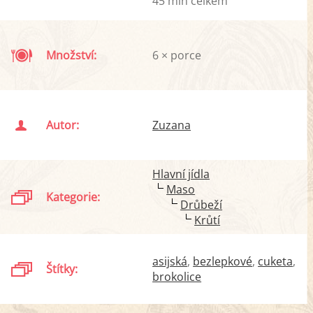
45 min celkem
Množství:
6 × porce
Autor:
Zuzana
Hlavní jídla
Maso
Kategorie:
Drůbeží
Krůtí
asijská
bezlepkové
cuketa
Štítky:
brokolice