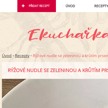
ÚVOD
RECEPT
PŘIDAT RECEPT
Úvod
•
Recepty
•
Rýžové nudle se zeleninou a krůtím prse
RÝŽOVÉ NUDLE SE ZELENINOU A KRŮTÍM P