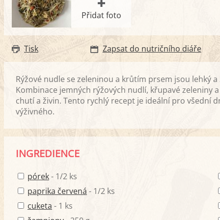
Přidat foto
Tisk
Zapsat do nutričního diáře
Rýžové nudle se zeleninou a krůtím prsem jsou lehký a
Kombinace jemných rýžových nudlí, křupavé zeleniny a 
chutí a živin. Tento rychlý recept je ideální pro všední
výživného.
INGREDIENCE
pórek
- 1/2 ks
paprika červená
- 1/2 ks
cuketa
- 1 ks