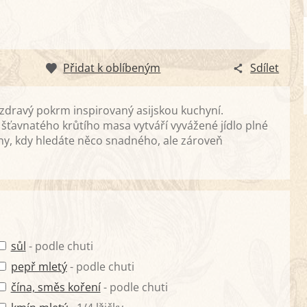
Přidat k oblíbeným
Sdílet
 zdravý pokrm inspirovaný asijskou kuchyní.
šťavnatého krůtího masa vytváří vyvážené jídlo plné
 dny, kdy hledáte něco snadného, ale zároveň
sůl
- podle chuti
pepř mletý
- podle chuti
čína, směs koření
- podle chuti