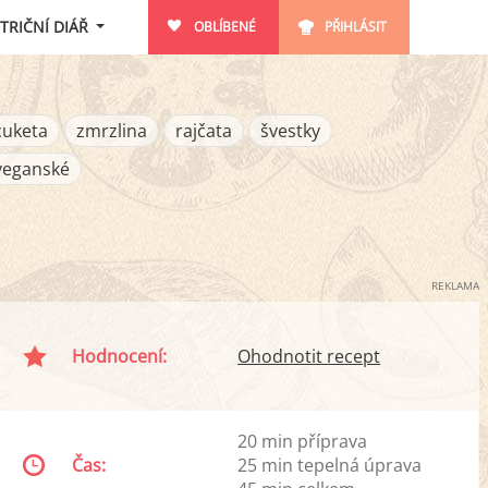
TRIČNÍ DIÁŘ
OBLÍBENÉ
PŘIHLÁSIT
cuketa
zmrzlina
rajčata
švestky
veganské
REKLAMA
Hodnocení:
Ohodnotit recept
20 min příprava
Čas:
25 min tepelná úprava