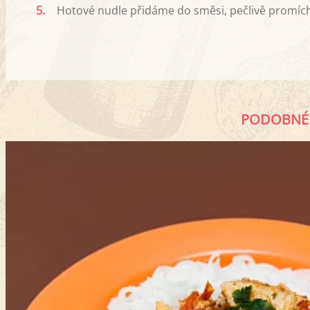
5.
Hotové nudle přidáme do směsi, pečlivě promíc
PODOBNÉ 