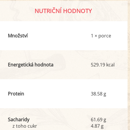
NUTRIČNÍ HODNOTY
Množství
1 × porce
Energetická hodnota
529.19 kcal
Protein
38.58 g
Sacharidy
61.69 g
z toho cukr
4.87 g