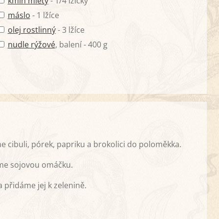
kmín mletý
- 1/4 lžičky
máslo
- 1 lžíce
olej rostlinný
- 3 lžíce
nudle rýžové
, balení - 400 g
 cibuli, pórek, papriku a brokolici do poloměkka.
me sojovou omáčku.
přidáme jej k zelenině.