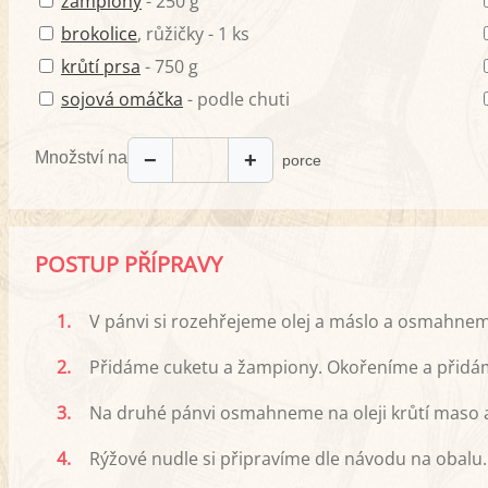
žampiony
- 250 g
brokolice
, růžičky - 1 ks
krůtí prsa
- 750 g
sojová omáčka
- podle chuti
Množství na
−
+
porce
POSTUP PŘÍPRAVY
1.
V pánvi si rozehřejeme olej a máslo a osmahneme
2.
Přidáme cuketu a žampiony. Okořeníme a přidá
3.
Na druhé pánvi osmahneme na oleji krůtí maso a 
4.
Rýžové nudle si připravíme dle návodu na obalu.