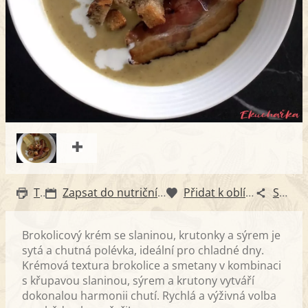
Tisk
Zapsat do nutričního diáře
Přidat k oblíbeným
Sdílet
Brokolicový krém se slaninou, krutonky a sýrem je
sytá a chutná polévka, ideální pro chladné dny.
Krémová textura brokolice a smetany v kombinaci
s křupavou slaninou, sýrem a krutony vytváří
dokonalou harmonii chutí. Rychlá a výživná volba