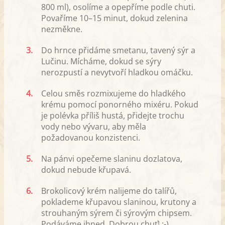
800 ml), osolíme a opepříme podle chuti.
Povaříme 10–15 minut, dokud zelenina
nezměkne.
3.
Do hrnce přidáme smetanu, tavený sýr a
Lučinu. Mícháme, dokud se sýry
nerozpustí a nevytvoří hladkou omáčku.
4.
Celou směs rozmixujeme do hladkého
krému pomocí ponorného mixéru. Pokud
je polévka příliš hustá, přidejte trochu
vody nebo vývaru, aby měla
požadovanou konzistenci.
5.
Na pánvi opečeme slaninu dozlatova,
dokud nebude křupavá.
6.
Brokolicový krém nalijeme do talířů,
poklademe křupavou slaninou, krutony a
strouhaným sýrem či sýrovým chipsem.
Podáváme ihned. Dobrou chuť! :-)