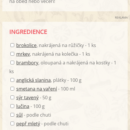
na oběd nebo večeři!
REKLAMA
INGREDIENCE
brokolice
, nakrájená na růžičky - 1 ks
mrkev
, nakrájená na kolečka - 1 ks
brambory
, oloupaná a nakrájená na kostky - 1
ks
anglická slanina
, plátky - 100 g
smetana na vaření
- 100 ml
sýr tavený
- 50 g
lučina
- 100 g
sůl
- podle chuti
pepř mletý
- podle chuti