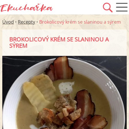
Úvod
•
Recepty
•
Brokolicový krém se slaninou a sýrem
BROKOLICOVÝ KRÉM SE SLANINOU A
SÝREM