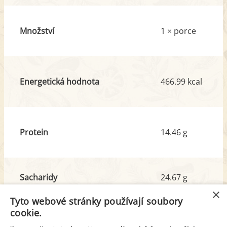
Množství
1 × porce
Energetická hodnota
466.99 kcal
Protein
14.46 g
Sacharidy
24.67 g
z toho cukr
6.08 g
×
Tyto webové stránky používají soubory
cookie.