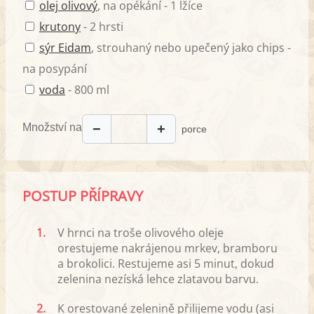
olej olivový
, na opékání - 1 lžíce
krutony
- 2 hrsti
sýr Eidam
, strouhaný nebo upečený jako chips -
na posypání
voda
- 800 ml
Množství na
−
+
porce
POSTUP PŘÍPRAVY
1.
V hrnci na troše olivového oleje
orestujeme nakrájenou mrkev, bramboru
a brokolici. Restujeme asi 5 minut, dokud
zelenina nezíská lehce zlatavou barvu.
2.
K orestované zelenině přilijeme vodu (asi