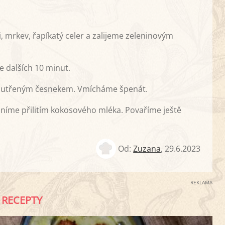
, mrkev, řapíkatý celer a zalijeme zeleninovým
e dalších 10 minut.
a utřeným česnekem. Vmícháme špenát.
íme přilitím kokosového mléka. Povaříme ještě
Od:
Zuzana
,
29.6.2023
REKLAMA
RECEPTY