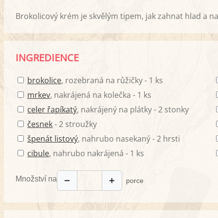
Brokolicový krém je skvělým tipem, jak zahnat hlad a na
INGREDIENCE
brokolice
, rozebraná na růžičky - 1 ks
mrkev
, nakrájená na kolečka - 1 ks
celer řapíkatý
, nakrájený na plátky - 2 stonky
česnek
- 2 stroužky
špenát listový
, nahrubo nasekaný - 2 hrsti
cibule
, nahrubo nakrájená - 1 ks
Množství na
−
+
porce