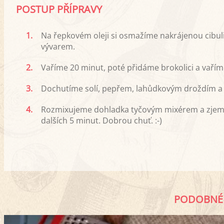
POSTUP PŘÍPRAVY
1.
Na řepkovém oleji si osmažíme nakrájenou cibuli
vývarem.
2.
Vaříme 20 minut, poté přidáme brokolici a vařím
3.
Dochutíme solí, pepřem, lahůdkovým droždím 
4.
Rozmixujeme dohladka tyčovým mixérem a zjemn
dalších 5 minut. Dobrou chuť. :-)
PODOBNÉ 