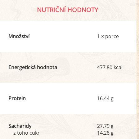
NUTRIČNÍ HODNOTY
Množství
1 × porce
Energetická hodnota
477.80 kcal
Protein
16.44 g
Sacharidy
27.79 g
z toho cukr
14.28 g