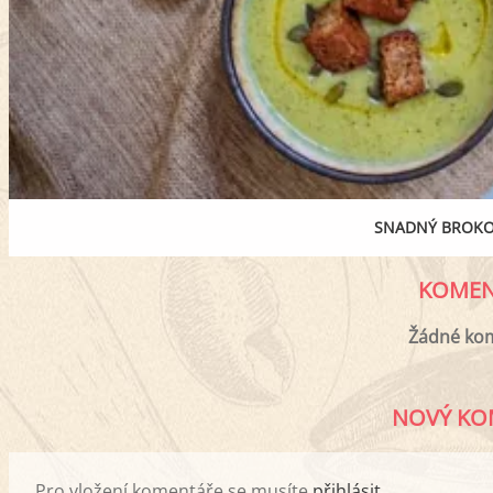
SNADNÝ BROKO
KOMEN
Žádné ko
NOVÝ KO
Pro vložení komentáře se musíte
přihlásit
.