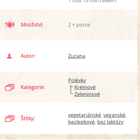
1 hod 15 min celkem
Množství:
2 × porce
Autor:
Zuzana
Polévky
Kategorie:
Krémové
Zeleninové
vegetariánské
veganské
Štítky:
bezlepkové
bez laktózy