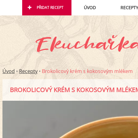
ÚVOD
RECEPT
PŘIDAT RECEPT
Úvod
•
Recepty
•
Brokolicový krém s kokosovým mlékem
BROKOLICOVÝ KRÉM S KOKOSOVÝM MLÉKE