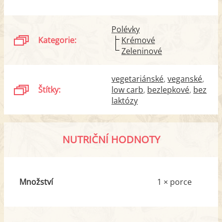
Polévky
Kategorie:
Krémové
Zeleninové
vegetariánské
veganské
Štítky:
low carb
bezlepkové
bez
laktózy
NUTRIČNÍ HODNOTY
Množství
1 × porce