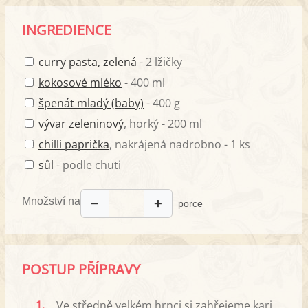
INGREDIENCE
curry pasta, zelená
- 2 lžičky
kokosové mléko
- 400 ml
špenát mladý (baby)
- 400 g
vývar zeleninový
, horký - 200 ml
chilli paprička
, nakrájená nadrobno - 1 ks
sůl
- podle chuti
Množství na
−
+
porce
POSTUP PŘÍPRAVY
1.
Ve středně velkém hrnci si zahřejeme kari