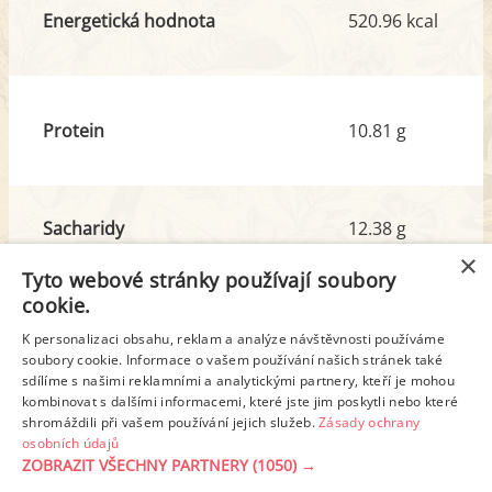
Energetická hodnota
520.96 kcal
Protein
10.81 g
Sacharidy
12.38 g
z toho cukr
8.36 g
×
Tyto webové stránky používají soubory
cookie.
Tuk
48.62 g
K personalizaci obsahu, reklam a analýze návštěvnosti používáme
z toho nas. mastné kyseliny
42.45 g
soubory cookie. Informace o vašem používání našich stránek také
sdílíme s našimi reklamními a analytickými partnery, kteří je mohou
kombinovat s dalšími informacemi, které jste jim poskytli nebo které
shromáždili při vašem používání jejich služeb.
Zásady ochrany
Detailní rozpis
osobních údajů
ZOBRAZIT VŠECHNY PARTNERY
(1050) →
REKLAMA