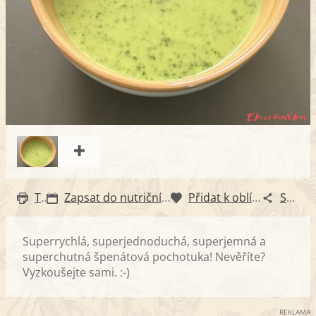
Tisk
Zapsat do nutričního diáře
Přidat k oblíbeným
Sdílet
Superrychlá, superjednoduchá, superjemná a
superchutná špenátová pochotuka! Nevěříte?
Vyzkoušejte sami. :-)
REKLAMA