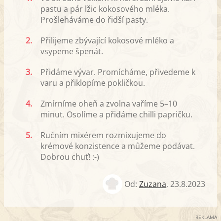
pastu a pár lžic kokosového mléka.
Prošleháváme do řidší pasty.
2.
Přilijeme zbývající kokosové mléko a
vsypeme špenát.
3.
Přidáme vývar. Promícháme, přivedeme k
varu a přiklopíme pokličkou.
4.
Zmírníme oheň a zvolna vaříme 5–10
minut. Osolíme a přidáme chilli papričku.
5.
Ručním mixérem rozmixujeme do
krémové konzistence a můžeme podávat.
Dobrou chuť! :-)
Od:
Zuzana
,
23.8.2023
REKLAMA