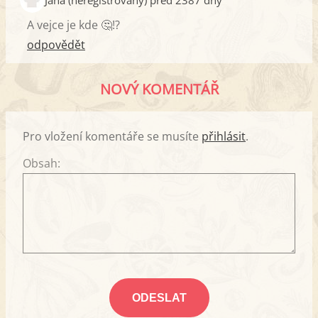
Jana (neregistrovaný) před 2387 dny
A vejce je kde 🤔!?
odpovědět
NOVÝ KOMENTÁŘ
Pro vložení komentáře se musíte
přihlásit
.
Obsah: