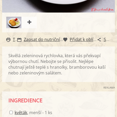
Tisk
Zapsat do nutričního diáře
Přidat k oblíbeným
Sdílet
Skvělá zeleninová rychlovka, která vás překvapí
výbornou chutí. Nebojte se přisolit. Nejlépe
chutnají ještě teplé s hranolky, bramborovou kaší
nebo zeleninovým salátem.
REKLAMA
INGREDIENCE
květák
, menší - 1 ks