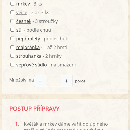
mrkev
- 3 ks
vejce
- 2 až 3 ks
česnek
- 3 stroužky
sůl
- podle chuti
pepř mletý
- podle chuti
majoránka
- 1 až 2 hrsti
strouhanka
- 2 hrnky
vepřové sádlo
- na smažení
Množství na
−
+
porce
POSTUP PŘÍPRAVY
1.
Květák a mrkev dáme vařit do úplného