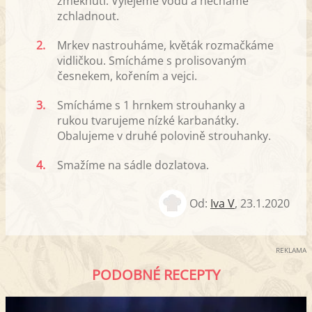
změknutí. Vylejeme vodu a necháme
zchladnout.
2.
Mrkev nastrouháme, květák rozmačkáme
vidličkou. Smícháme s prolisovaným
česnekem, kořením a vejci.
3.
Smícháme s 1 hrnkem strouhanky a
rukou tvarujeme nízké karbanátky.
Obalujeme v druhé polovině strouhanky.
4.
Smažíme na sádle dozlatova.
Od:
Iva V
,
23.1.2020
REKLAMA
PODOBNÉ RECEPTY