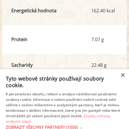
Energetická hodnota
162.40 kcal
Protein
7.07 g
Sacharidy
22.48 g
z toho cukr
4.24 g
×
Tyto webové stránky používají soubory
cookie.
Tuk
3.66 g
K personalizaci obsahu, reklam a analýze návštěvnosti používáme
z toho nas. mastné kyseliny
1.11 g
soubory cookie. Informace o vašem používání našich stránek také
sdílíme s našimi reklamními a analytickými partnery, kteří je mohou
kombinovat s dalšími informacemi, které jste jim poskytli nebo které
shromáždili při vašem používání jejich služeb.
Zásady ochrany
Detailní rozpis
osobních údajů
ZOBRAZIT VŠECHNY PARTNERY
(1050) →