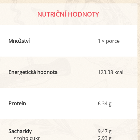
NUTRIČNÍ HODNOTY
Množství
1 × porce
Energetická hodnota
123.38 kcal
Protein
6.34 g
Sacharidy
9.47 g
z toho cukr
2.93 g