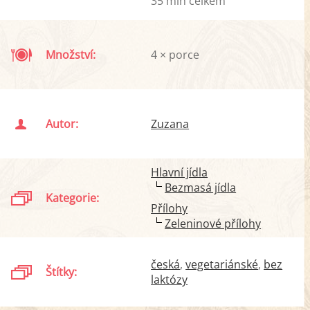
35 min celkem
Množství:
4 × porce
Autor:
Zuzana
Hlavní jídla
Bezmasá jídla
Kategorie:
Přílohy
Zeleninové přílohy
česká
vegetariánské
bez
Štítky:
laktózy