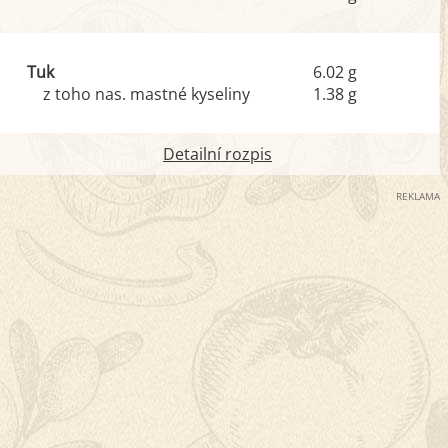
Tuk
6.02 g
z toho nas. mastné kyseliny
1.38 g
Detailní rozpis
REKLAMA