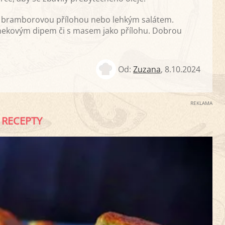
d s bramborovou přílohou nebo lehkým salátem.
nekovým dipem či s masem jako přílohu. Dobrou
Od:
Zuzana
,
8.10.2024
REKLAMA
RECEPTY