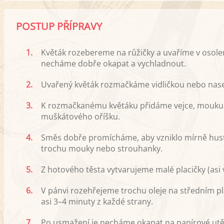
POSTUP PŘÍPRAVY
1.
Květák rozebereme na růžičky a uvaříme v osolen
necháme dobře okapat a vychladnout.
2.
Uvařený květák rozmačkáme vidličkou nebo na
3.
K rozmačkanému květáku přidáme vejce, mouku, p
muškátového oříšku.
4.
Směs dobře promícháme, aby vzniklo mírně husté 
trochu mouky nebo strouhanky.
5.
Z hotového těsta vytvarujeme malé placičky (asi v
6.
V pánvi rozehřejeme trochu oleje na středním p
asi 3–4 minuty z každé strany.
7.
Po usmažení je necháme okapat na papírové utěr