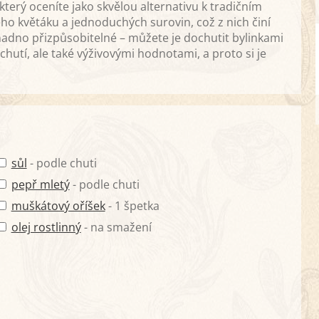
erý oceníte jako skvělou alternativu k tradičním
ho květáku a jednoduchých surovin, což z nich činí
snadno přizpůsobitelné – můžete je dochutit bylinkami
hutí, ale také výživovými hodnotami, a proto si je
sůl
- podle chuti
pepř mletý
- podle chuti
muškátový oříšek
- 1 špetka
olej rostlinný
- na smažení