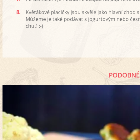
8.
Květákové placičky jsou skvělé jako hlavní cho
Můžeme je také podávat s jogurtovým nebo čes
chuť! :-)
PODOBNÉ 