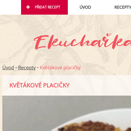
ÚVOD
RECEPT
PŘIDAT RECEPT
Úvod
•
Recepty
•
Květákové placičky
KVĚTÁKOVÉ PLACIČKY