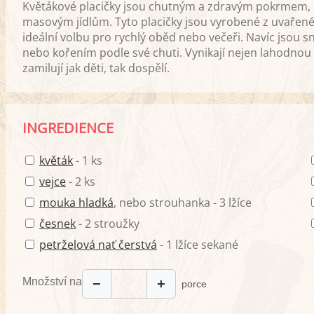
Květákové placičky jsou chutným a zdravým pokrmem, kt
masovým jídlům. Tyto placičky jsou vyrobené z uvařené
ideální volbu pro rychlý oběd nebo večeři. Navíc jsou 
nebo kořením podle své chuti. Vynikají nejen lahodnou c
zamilují jak děti, tak dospělí.
INGREDIENCE
květák
- 1 ks
vejce
- 2 ks
mouka hladká
, nebo strouhanka - 3 lžíce
česnek
- 2 stroužky
petrželová nať čerstvá
- 1 lžíce sekané
Množství na
−
+
porce