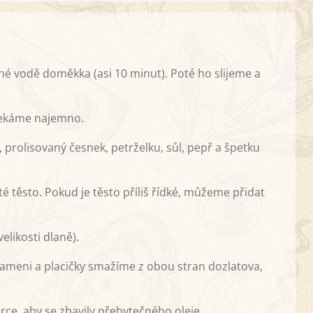
é vodě doměkka (asi 10 minut). Poté ho slijeme a
sekáme najemno.
rolisovaný česnek, petrželku, sůl, pepř a špetku
těsto. Pokud je těsto příliš řídké, můžeme přidat
elikosti dlaně).
lameni a placičky smažíme z obou stran dozlatova,
ce, aby se zbavily přebytečného oleje.