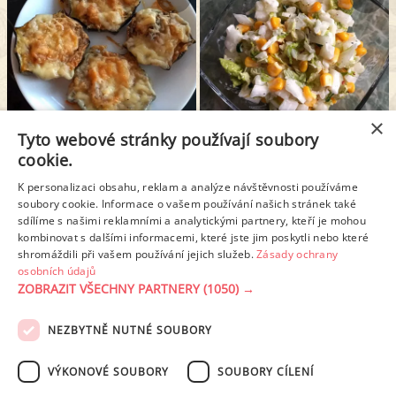
×
Tyto webové stránky používají soubory
ZAPEČENÁ CUKETA SE SÝREM
SALÁT Z ČÍNSKÉHO ZELÍ S JOGURTEM
cookie.
K personalizaci obsahu, reklam a analýze návštěvnosti používáme
1
2
3
4
5
6
soubory cookie. Informace o vašem používání našich stránek také
sdílíme s našimi reklamními a analytickými partnery, kteří je mohou
kombinovat s dalšími informacemi, které jste jim poskytli nebo které
Další stránka >
shromáždili při vašem používání jejich služeb.
Zásady ochrany
osobních údajů
ZOBRAZIT VŠECHNY PARTNERY
(1050) →
REKLAMA
NEZBYTNĚ NUTNÉ SOUBORY
PODMÍNKY UŽITÍ
ZÁSADY OCHRANY OSOBNÍCH ÚDAJŮ
KONTAKT
VÝKONOVÉ SOUBORY
SOUBORY CÍLENÍ
NASTAVENÍ COOKIES