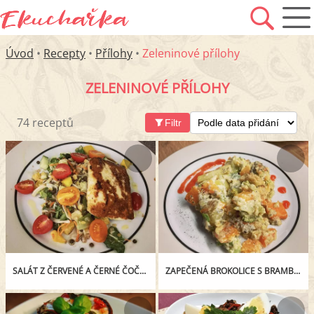
Úvod
•
Recepty
•
Přílohy
•
Zeleninové přílohy
ZELENINOVÉ PŘÍLOHY
74 receptů
Filtr
SALÁT Z ČERVENÉ A ČERNÉ ČOČKY S HALLOUMI
ZAPEČENÁ BROKOLICE S BRAMBORY, BATÁTY A NIVOU