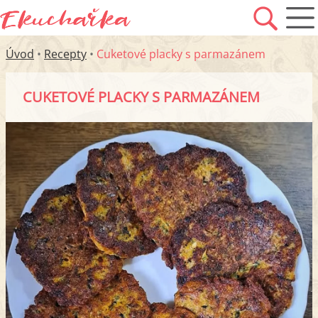
Úvod
•
Recepty
•
Cuketové placky s parmazánem
CUKETOVÉ PLACKY S PARMAZÁNEM