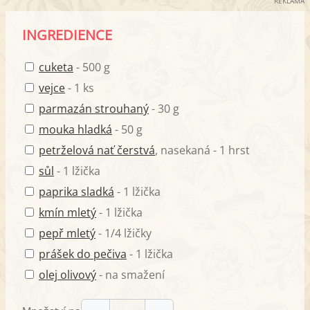
REKLAMA
INGREDIENCE
cuketa
- 500 g
vejce
- 1 ks
parmazán strouhaný
- 30 g
mouka hladká
- 50 g
petrželová nať čerstvá
, nasekaná - 1 hrst
sůl
- 1 lžička
paprika sladká
- 1 lžička
kmín mletý
- 1 lžička
pepř mletý
- 1/4 lžičky
prášek do pečiva
- 1 lžička
olej olivový
- na smažení