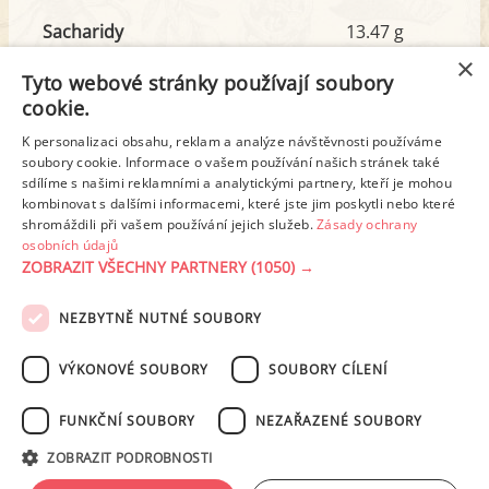
Sacharidy
13.47 g
z toho cukr
3.32 g
×
Tyto webové stránky používají soubory
cookie.
Tuk
3.89 g
K personalizaci obsahu, reklam a analýze návštěvnosti používáme
soubory cookie. Informace o vašem používání našich stránek také
z toho nas. mastné kyseliny
1.65 g
sdílíme s našimi reklamními a analytickými partnery, kteří je mohou
kombinovat s dalšími informacemi, které jste jim poskytli nebo které
shromáždili při vašem používání jejich služeb.
Zásady ochrany
Detailní rozpis
osobních údajů
ZOBRAZIT VŠECHNY PARTNERY
(1050) →
REKLAMA
NEZBYTNĚ NUTNÉ SOUBORY
PODMÍNKY UŽITÍ
ZÁSADY OCHRANY OSOBNÍCH ÚDAJŮ
KONTAKT
VÝKONOVÉ SOUBORY
SOUBORY CÍLENÍ
NASTAVENÍ COOKIES
FUNKČNÍ SOUBORY
NEZAŘAZENÉ SOUBORY
© 2003-2026 ekucharka.cz
, ISSN 2694-6866, jakékoli veřejné šíření obsahu
ZOBRAZIT PODROBNOSTI
tohoto serveru je bez písemného souhlasu provozovatele zakázáno.