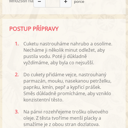
Množství na
−
+
porce
POSTUP PŘÍPRAVY
1.
Cuketu nastrouháme nahrubo a osolíme.
Necháme ji několik minut odležet, aby
pustila vodu. Poté ji důkladně
vyždímáme, aby byla co nejsušší.
2.
Do cukety přidáme vejce, nastrouhaný
parmazán, mouku, nasekanou petrželku,
papriku, kmín, pepř a kypřicí prášek.
Směs důkladně promícháme, aby vzniklo
konzistentní těsto.
3.
Na pánvi rozehřejeme trošku olivového
oleje. Z těsta tvoříme menší placky a
smažíme je z obou stran dozlatova.