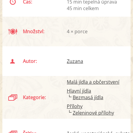
Čas:
15 min tepelná úprava
45 min celkem
Množství:
4 × porce
Autor:
Zuzana
Malá jídla a občerstvení
Hlavní jídla
Kategorie:
Bezmasá jídla
Přílohy
Zeleninové přílohy