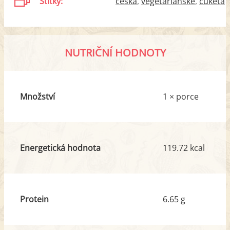
Štítky:
česká
vegetariánské
cuketa
NUTRIČNÍ HODNOTY
Množství
1 × porce
Energetická hodnota
119.72 kcal
Protein
6.65 g