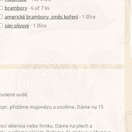
brambory
- 6 až 7 ks
americké brambory, směs koření
- 1 lžíce
olej olivový
- 1 lžíce
osolené vodě.
 kopr, přidáme majonézu a osolíme. Dáme na 15
í sklenice nebo hrnku. Dáme na plech a