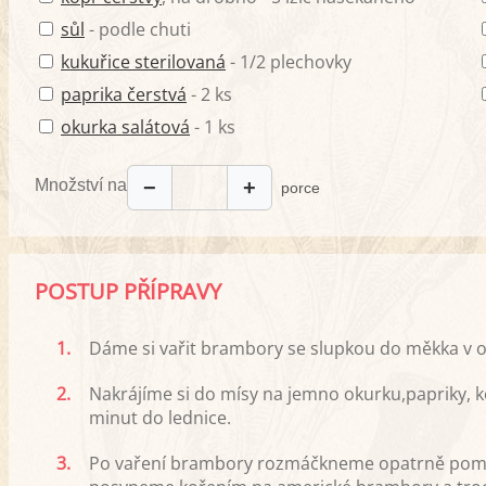
sůl
- podle chuti
kukuřice sterilovaná
- 1/2 plechovky
paprika čerstvá
- 2 ks
okurka salátová
- 1 ks
Množství na
−
+
porce
POSTUP PŘÍPRAVY
1.
Dáme si vařit brambory se slupkou do měkka v 
2.
Nakrájíme si do mísy na jemno okurku,papriky,
minut do lednice.
3.
Po vaření brambory rozmáčkneme opatrně pomoc