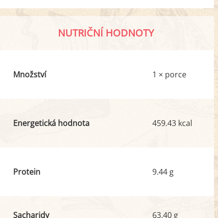
NUTRIČNÍ HODNOTY
Množství
1 × porce
Energetická hodnota
459.43 kcal
Protein
9.44 g
Sacharidy
63.40 g