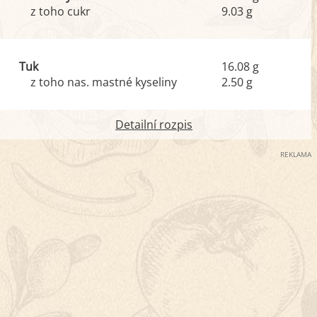
z toho cukr
9.03 g
Tuk
16.08 g
z toho nas. mastné kyseliny
2.50 g
Detailní rozpis
REKLAMA