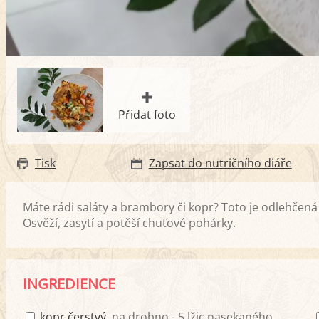
Přidat foto
Tisk
Zapsat do nutričního diáře
Máte rádi saláty a brambory či kopr? Toto je odlehčená 
Osvěží, zasytí a potěší chuťové pohárky.
INGREDIENCE
kopr čerstvý
, na drobno - 5 lžic nasekaného