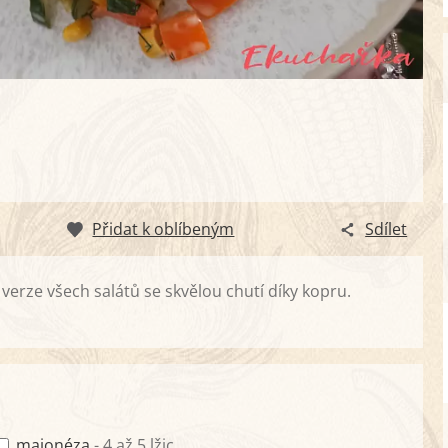
Přidat k oblíbeným
Sdílet
verze všech salátů se skvělou chutí díky kopru.
majonéza
- 4 až 5 lžic