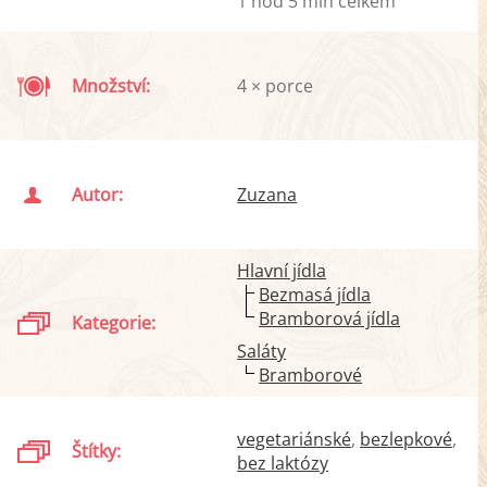
1 hod 5 min celkem
Množství:
4 × porce
Autor:
Zuzana
Hlavní jídla
Bezmasá jídla
Bramborová jídla
Kategorie:
Saláty
Bramborové
vegetariánské
bezlepkové
Štítky:
bez laktózy