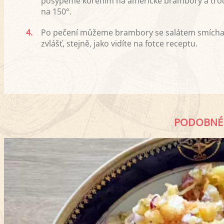
posypeme kořením na americké brambory a troc
na 150°.
4.
Po pečení můžeme brambory se salátem smíchat
zvlášť, stejně, jako vidíte na fotce receptu.
PODOBNÉ 