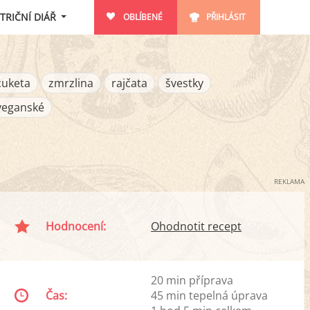
TRIČNÍ DIÁŘ
OBLÍBENÉ
PŘIHLÁSIT
cuketa
zmrzlina
rajčata
švestky
veganské
REKLAMA
Hodnocení:
Ohodnotit recept
20 min příprava
Čas:
45 min tepelná úprava