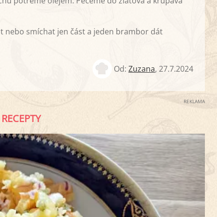
hu potřeme olejem. Pečeme do zlatova a křupava
 nebo smíchat jen část a jeden brambor dát
Od:
Zuzana
,
27.7.2024
REKLAMA
RECEPTY